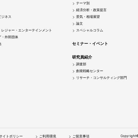
テーマ別
経済分析・政策提言
ビジネス
景気・相場展望
論文
・レジャー・エンターテインメント
スペシャルコラム
庁・外郭団体
セミナー・イベント
他
研究員紹介
調査部
創発戦略センター
リサーチ・コンサルティング部門
サイトポリシー
ご利用環境
ご留意事項
Copyright