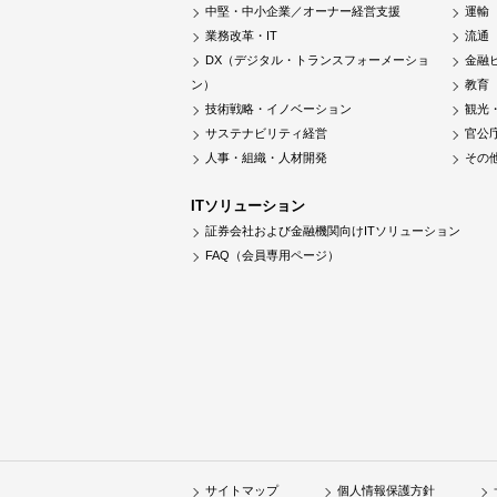
中堅・中小企業／オーナー経営支援
運輸
業務改革・IT
流通
DX（デジタル・トランスフォーメーショ
金融
ン）
教育
技術戦略・イノベーション
観光
サステナビリティ経営
官公
人事・組織・人材開発
その
ITソリューション
証券会社および金融機関向けITソリューション
FAQ（会員専用ページ）
サイトマップ
個人情報保護方針