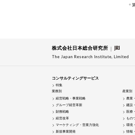
株式会社日本総合研究所
The Japan Research Institute, Limited
コンサルティングサービス
特集
業務別
産業別
経営戦略・事業戦略
農業
グループ経営革新
建設
財務戦略
医療
経営改革
もの
マーケティング・営業力強化
環境
新規事業開発
情報