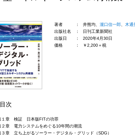
著者
井熊均、
瀧口信一郎
、
木通
出版社名
日刊工業新聞社
出版日
2020年4月30日
価格
￥2,200＋税
目次
第１章 検証 日本版FITの功罪
第２章 電力システムをめぐる10年間の潮流
第３章 立ち上がるソーラー・デジタル・グリッド（SDG）