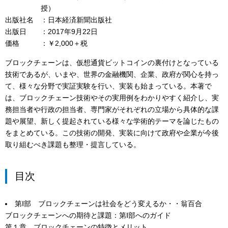
授）
出版社名
日本経済新聞出版社
出版日
2017年9月22日
価格
￥2,000＋税
ブロックチェーンは、仮想通貨ビットコインの裏付けとなっている
技術であるが、いまや、世界の金融機関、企業、政府が関心を持っ
て、様々な分野で実証実験を行い、実装も始まっている。本著で
は、ブロックチェーン技術やその実用例をわかりやすく紹介し、実
務担当者や行政の担当者、専門家がそれぞれの立場から具体的な課
題や展望、新しく提起されている様々な学術的テーマを論じたもの
をまとめている。この技術の開発、実装に向けて政府や企業が今後
取り組むべき課題も整理・提言している。
目次
第Ⅰ部 ブロックチェーンは社会をどう変えるか・・翁百合
ブロックチェーンへの期待と課題：第Ⅰ部へのガイド
第１章 ブロックチェーンの特徴とメリット