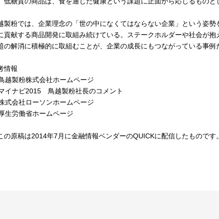
。低糖質の商品は、食を通じた健康という課題に正面から応じるものと
越製粉では、企業理念の「世の中になくてはならない企業」という姿勢
に貢献する商品開発に取組み続けている。ステークホルダーや社会が抱
題の解消に積極的に取組むことが、企業の成長にもつながっている事例
考情報
1]鳥越製粉株式会社ホームページ
2]マイナビ2015 鳥越製粉社長のコメント
3]株式会社ローソンホームページ
4]厚生労働省ホームページ
この原稿は2014年7月に金融情報ベンダーのQUICKに配信したものです