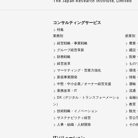
The Japan Research Institute, Limited
コンサルティングサービス
特集
業務別
産業別
経営戦略・事業戦略
農業
グループ経営革新
建設
財務戦略
医療
経営改革
もの
マーケティング・営業力強化
環境
新規事業開発
情報
中堅・中小企業／オーナー経営支援
運輸
業務改革・IT
流通
DX（デジタル・トランスフォーメーショ
金融
ン）
教育
技術戦略・イノベーション
観光
サステナビリティ経営
官公
人事・組織・人材開発
その
ITソリューション