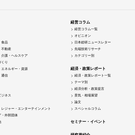
経営コラム
経営コラム一覧
オピニオン
・食品
日本総研ニュースレター
・不動産
先端技術リサーチ
・介護・ヘルスケア
カテゴリー別
づくり
経済・政策レポート
・エネルギー・資源
・通信
経済・政策レポート一覧
テーマ別
経済分析・政策提言
ビジネス
景気・相場展望
論文
・レジャー・エンターテインメント
スペシャルコラム
庁・外郭団体
セミナー・イベント
他
研究員紹介