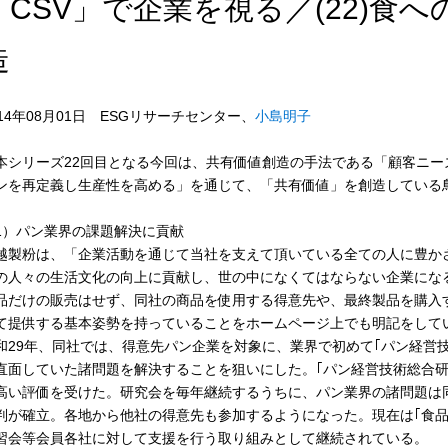
「CSV」で企業を視る／(22)食
造
014年08月01日 ESGリサーチセンター、
小島明子
シリーズ22回目となる今回は、共有価値創造の手法である「顧客ニー
ンを再定義し生産性を高める」を通じて、「共有価値」を創造している
1）パン業界の課題解決に貢献
越製粉は、「企業活動を通じて当社を支えて頂いている全ての人に豊か
の人々の生活文化の向上に貢献し、世の中になくてはならない企業にな
品だけの販売はせず、同社の商品を使用する得意先や、最終製品を購入
て提供する基本姿勢を持っていることをホームページ上でも明記をして
和29年、同社では、得意先パン企業を対象に、業界で初めて｢パン経営
直面していた諸問題を解決することを狙いにした。｢パン経営技術総合研
高い評価を受けた。研究会を毎年継続するうちに、パン業界の諸問題は
判が確立。各地から他社の得意先も参加するようになった。現在は｢食品
習会等会員各社に対して支援を行う取り組みとして継続されている。