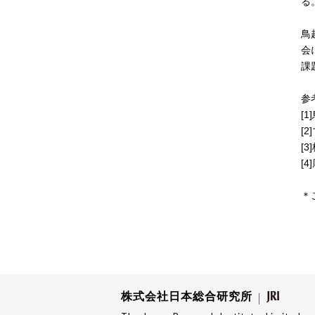
る
鳥
会
課
参
[
[
[
[
＊
株式会社日本総合研究所