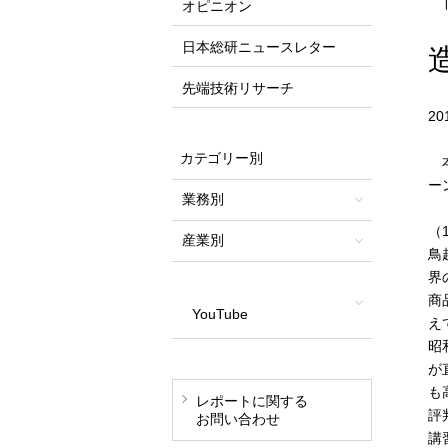
オピニオン
日本総研ニュースレター
先端技術リサーチ
2
カテゴリー別
本
ー
業務別
（
産業別
鳥
界
商
YouTube
え
昭
が
も
レポートに関する
評
お問い合わせ
講