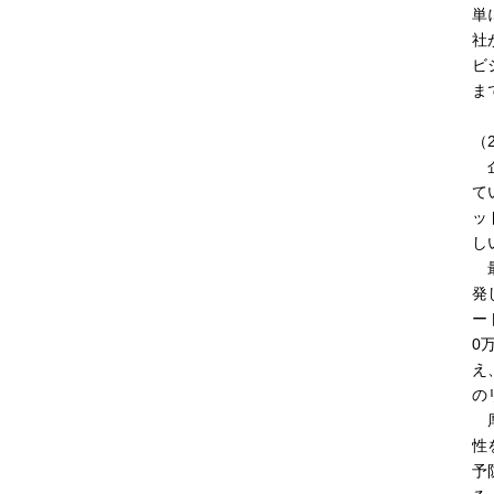
単
社
ビ
ま
（
企
て
ッ
し
最
発
ー
0
え
の
厚
性
予