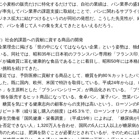
に小麦粉の販売だけに特化するだけでは、自社の業績は、パン業界の盛
が率先してパン業界の課題支援に取組むことで、パンに関わるサプライ
ジネス拡大に結びつけるというのが同社の発想だ。こうした先見性が、
で、パンを通じて人々の食を支えてきたともいえるだろう。
2）社会的課題への貢献に資する商品の開発
業理念に掲げる「世の中になくてはならない企業」という姿勢は、独
いる。同社では、昭和35年に日本初のフランスパン専用粉「フランス
ドが繊維質に富む健康的な食品であることに着目し、昭和50年には本
い挑戦を続けてきた。
近では、予防医療に貢献する商品として、糖質を約80％カットしたパ
した。既に国内、欧州、米国で特許を取得している。平成24年からは、
ト」を主原料とした「ブランパンシリーズ」が商品化されている。「ブラ
万個を販売するヒット商品になっている。食卓パン、菓子パン、惣菜パ
、糖質を気にする健康志向の顧客からの支持は高いという。ローソンのP
リピート率（繰り返し購入の頻度）は45.3％で、ローソンオリジナル
生労働省「国民健康・栄養調査」（平成19年）によれば、「糖尿病が強
を否定できない人」1,320万人を合わせ、国民の5人に1人以上が糖尿
防のためには、肥満を防ぐことが必要だとされているが、そのためには