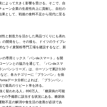
衰によって大きく影響を受ける。そこで、自
チェーン企業の生産性向上に貢献し、自社の
結果として、戦後の食料不足から現代に至る
創性と創造力を活かした商品づくりにも表れ
印」の開発をし、その後も、ドイツのライブレ
格的なライ麦製粉専門工場を建設するなど、新
ンの専用ミックス「パンdeスマート」を開
ローソンとの協力を通じて、「パンdeスマ
ンパンシリーズ」は、ローソンで累計3,50
ンなど、各カテゴリーに「ブランパン」を揃
ontaデータ分析によれば、「ブランパン」
商品で最高のリピート率を誇る。
く疑われる人」890万人、「糖尿病の可能
病かその予備群に該当する状況にある。糖尿病
運動不足の解消や食生活の改善が必須であ