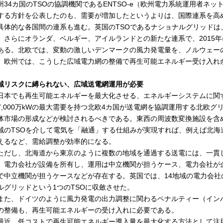
州34カ国のTSOの協調機関であるENTSO-e（欧州電力系統運用者ネッ
する方針を公表したのも、需要が増加したというよりは、国際連系を高
体的な各国間の連系も進む。英国のTSOであるナショナルグリッドは、
、さらにオランダ、ベルギー、アイルランドとの新たな連系で、2015年
ある。北欧では、変動の激しいデンマークの風力発電量を、ノルウェー
。欧州では、こうした広域電力網の整備で再生可能エネルギー受け入れ
域リスクに縛られない、広域送電網運用が必要
本でも再生可能エネルギーを最大化させる、エネルギーシステムに関
7,000万kWの最大需要を持つ北欧4カ国が送電網を協調運用する北欧
体市場の形成などが検討されるべきである。東西の周波数変換施設を含
域のTSOを介して電気を「融通」する仕組みが実現すれば、例えば北海
えるなど、需給調整が効率的になる。
だし、北海道から東京のように複数の地域を通過する送電には、一貫
、電力会社が設備を所有し、運用は中立機関が担うケース、電力会社が
で中立機関が担うケースなどが存在する。英国では、14地域の電力会
ルグリッドという1つのTSOに収斂させた。
た、ドイツのように風力発電の出力調整に関わるペナルティー（イン
の整備も、再生可能エネルギーの受け入れに必要である。
近、低コストで再生可能エネルギー導入量を最大化する方法として注