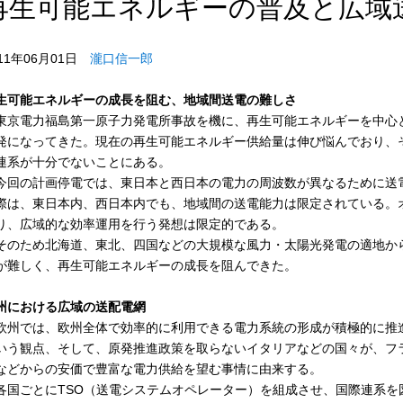
再生可能エネルギーの普及と広域
011年06月01日
瀧口信一郎
生可能エネルギーの成長を阻む、地域間送電の難しさ
京電力福島第一原子力発電所事故を機に、再生可能エネルギーを中心
発になってきた。現在の再生可能エネルギー供給量は伸び悩んでおり、
連系が十分でないことにある。
回の計画停電では、東日本と西日本の電力の周波数が異なるために送
際は、東日本内、西日本内でも、地域間の送電能力は限定されている。
り、広域的な効率運用を行う発想は限定的である。
のため北海道、東北、四国などの大規模な風力・太陽光発電の適地か
が難しく、再生可能エネルギーの成長を阻んできた。
州における広域の送配電網
州では、欧州全体で効率的に利用できる電力系統の形成が積極的に推
いう観点、そして、原発推進政策を取らないイタリアなどの国々が、フ
などからの安価で豊富な電力供給を望む事情に由来する。
国ごとにTSO（送電システムオペレーター）を組成させ、国際連系を