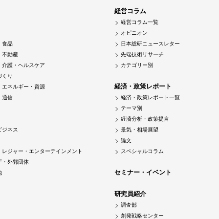
経営コラム
経営コラム一覧
オピニオン
・食品
日本総研ニュースレター
・不動産
先端技術リサーチ
・介護・ヘルスケア
カテゴリー別
づくり
経済・政策レポート
・エネルギー・資源
・通信
経済・政策レポート一覧
テーマ別
経済分析・政策提言
ビジネス
景気・相場展望
論文
・レジャー・エンターテインメント
スペシャルコラム
庁・外郭団体
セミナー・イベント
他
研究員紹介
調査部
創発戦略センター