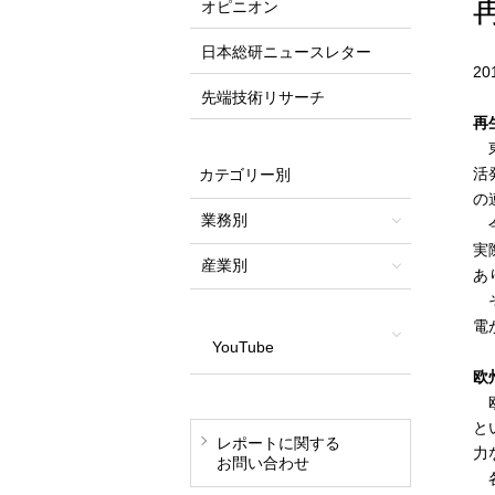
オピニオン
日本総研ニュースレター
2
先端技術リサーチ
再
東
活
カテゴリー別
の
業務別
今
実
産業別
あ
そ
電
YouTube
欧
欧
と
レポートに関する
力
お問い合わせ
各