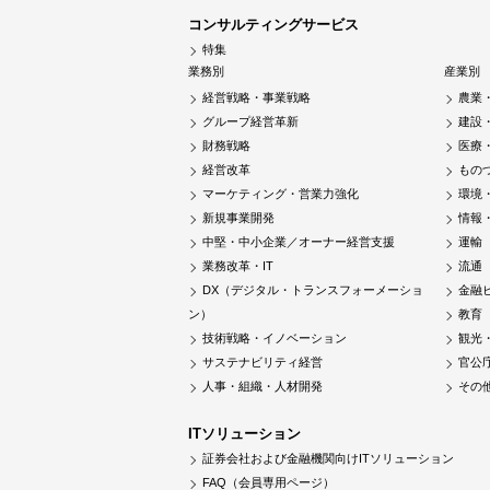
コンサルティングサービス
特集
業務別
産業別
経営戦略・事業戦略
農業
グループ経営革新
建設
財務戦略
医療
経営改革
もの
マーケティング・営業力強化
環境
新規事業開発
情報
中堅・中小企業／オーナー経営支援
運輸
業務改革・IT
流通
DX（デジタル・トランスフォーメーショ
金融
ン）
教育
技術戦略・イノベーション
観光
サステナビリティ経営
官公
人事・組織・人材開発
その
ITソリューション
証券会社および金融機関向けITソリューション
FAQ（会員専用ページ）