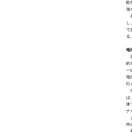
欧
強
具
し
で
る
地
日
約
一
地
行
た
は
体
ナ
ま
件
最