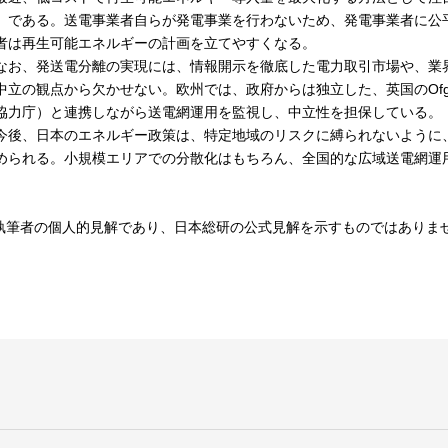
」である。送電事業者自らが発電事業を行わないため、発電事業者に公
者は再生可能エネルギーの計画を立てやすくなる。
お、発送電分離の実現には、情報開示を徹底した電力取引市場や、業
中立の観点から欠かせない。欧州では、政府からは独立した、英国のOfg
協力庁）と連携しながら送電網運用を監視し、中立性を担保している。
後、日本のエネルギー政策は、特定地域のリスクに縛られないように
められる。小規模エリアでの分散化はもちろん、全国的な広域送電網運
執筆者の個人的見解であり、日本総研の公式見解を示すものではありま