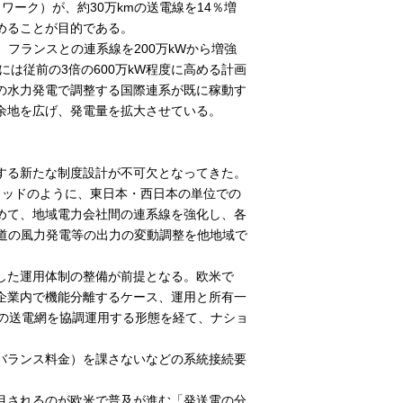
トワーク）が、約30万kmの送電線を14％増
めることが目的である。
フランスとの連系線を200万kWから増強
には従前の3倍の600万kW程度に高める計画
の水力発電で調整する国際連系が既に稼動す
余地を広げ、発電量を拡大させている。
する新たな制度設計が不可欠となってきた。
グリッドのように、東日本・西日本の単位での
めて、地域電力会社間の連系線を強化し、各
道の風力発電等の出力の変動調整を他地域で
した運用体制の整備が前提となる。欧米で
企業内で機能分離するケース、運用と所有一
社の送電網を協調運用する形態を経て、ナショ
バランス料金）を課さないなどの系統接続要
目されるのが欧米で普及が進む「発送電の分