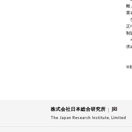
離
業
な
正
制
今
求
※
株式会社日本総合研究所
The Japan Research Institute, Limited