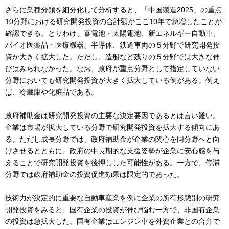
さらに業種分類を細分化して分析すると、「中国製造2025」の重点
10分野における研究開発投資の合計額がここ10年で急増したことが
確認できる。とりわけ、蓄電池・太陽電池、新エネルギー自動車、
バイオ医薬品・医療機器、半導体、鉄道車両の５分野で研究開発投
資が大きく拡大した。ただし、造船など残りの５分野では大きな伸
びはみられなかった。なお、政府が重点分野として指定していない
分野においても研究開発投資が大きく拡大している例がある。例え
ば、冷蔵庫や化粧品である。
政府補助金は研究開発投資の主要な決定要因であるとは言い難い。
企業は市場が拡大している分野で研究開発投資を拡大する傾向にあ
る。ただし成長分野では、政府補助金が企業の関心を同分野へと向
けさせるとともに、政府の中長期的な支援姿勢が企業に安心感を与
えることで研究開発投資を後押しした可能性がある。一方で、停滞
分野では政府補助金の投資促進効果は限定的であった。
技術力が決定的に重要な自動車産業を例に企業の所有形態別の研究
開発投資をみると、国有企業の投資が伸び悩む一方で、非国有企業
の投資は急拡大した。国有企業はエンジン車を外資企業との合弁で