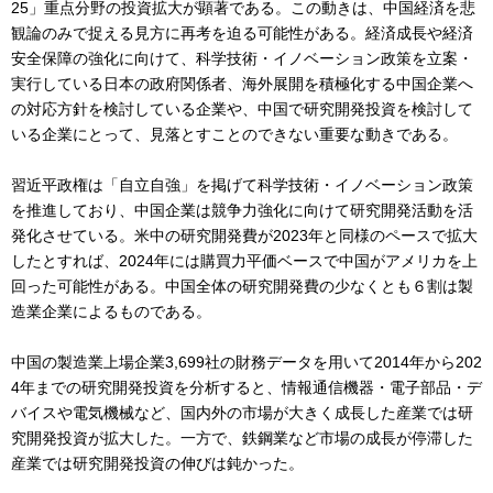
25」重点分野の投資拡大が顕著である。この動きは、中国経済を悲
観論のみで捉える見方に再考を迫る可能性がある。経済成長や経済
安全保障の強化に向けて、科学技術・イノベーション政策を立案・
実行している日本の政府関係者、海外展開を積極化する中国企業へ
の対応方針を検討している企業や、中国で研究開発投資を検討して
いる企業にとって、見落とすことのできない重要な動きである。
習近平政権は「自立自強」を掲げて科学技術・イノベーション政策
を推進しており、中国企業は競争力強化に向けて研究開発活動を活
発化させている。米中の研究開発費が2023年と同様のペースで拡大
したとすれば、2024年には購買力平価ベースで中国がアメリカを上
回った可能性がある。中国全体の研究開発費の少なくとも６割は製
造業企業によるものである。
中国の製造業上場企業3,699社の財務データを用いて2014年から202
4年までの研究開発投資を分析すると、情報通信機器・電子部品・デ
バイスや電気機械など、国内外の市場が大きく成長した産業では研
究開発投資が拡大した。一方で、鉄鋼業など市場の成長が停滞した
産業では研究開発投資の伸びは鈍かった。