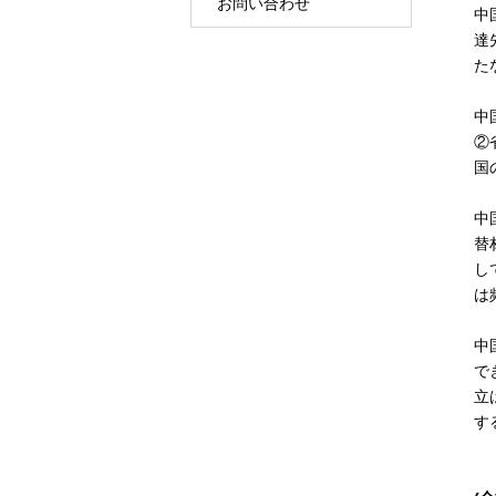
お問い合わせ
中
達
た
中
②
国
中
替
し
は
中
で
立
す