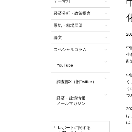
テーマ別
経済分析・政策提言
景気・相場展望
2
論文
中
スペシャルコラム
生
削
YouTube
中
調査部X（旧Twitter）
く
う
つ
経済・政策情報
メールマガジン
2
は
は
レポートに関する