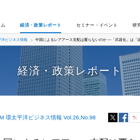
ラム
経済・政策レポート
セミナー・イベント
研
太平洋ビジネス情報
中国によるレアアース支配は覆らないのか ―「武器化」は「
経済・政策レポート
IM 環太平洋ビジネス情報 Vol.26,No.98