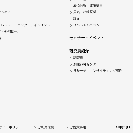
経済分析・政策提言
ビジネス
景気・相場展望
論文
・レジャー・エンターテインメント
スペシャルコラム
庁・外郭団体
セミナー・イベント
他
研究員紹介
調査部
創発戦略センター
リサーチ・コンサルティング部門
サイトポリシー
ご利用環境
ご留意事項
Copyright