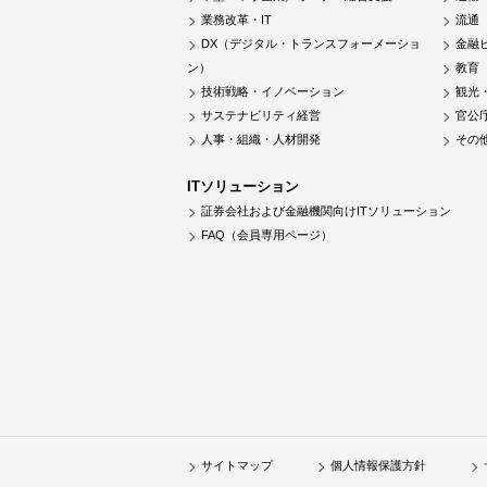
業務改革・IT
流通
DX（デジタル・トランスフォーメーショ
金融
ン）
教育
技術戦略・イノベーション
観光
サステナビリティ経営
官公
人事・組織・人材開発
その
ITソリューション
証券会社および金融機関向けITソリューション
FAQ（会員専用ページ）
サイトマップ
個人情報保護方針