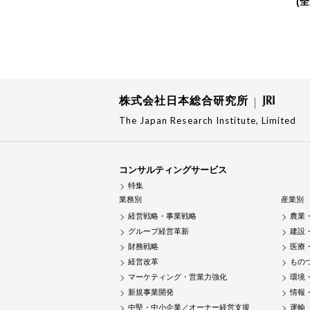
(
株式会社日本総合研究所
The Japan Research Institute, Limited
コンサルティングサービス
特集
業務別
産業別
経営戦略・事業戦略
農業
グループ経営革新
建設
財務戦略
医療
経営改革
もの
マーケティング・営業力強化
環境
新規事業開発
情報
中堅・中小企業／オーナー経営支援
運輸