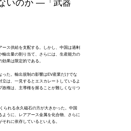
ないのか ―「武器
アース供給を支配する。しかし、中国は過剰
や輸出量の割り当て、さらには、生産能力の
の効果は限定的である。
なった。輸出規制の影響はEV産業だけでな
対立は、一見するとエスカレートしているよ
プ政権は、主導権を握ることが難しくなりつ
つくられる永久磁石の方が大きかった。中国
るように、レアアース金属を化合物、さらに
がそれに依存しているといえる。