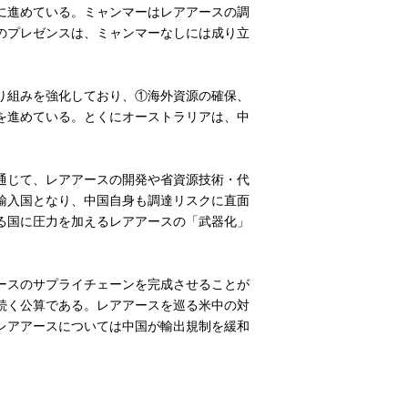
に進めている。ミャンマーはレアアースの調
のプレゼンスは、ミャンマーなしには成り立
り組みを強化しており、①海外資源の確保、
を進めている。とくにオーストラリアは、中
通じて、レアアースの開発や省資源技術・代
輸入国となり、中国自身も調達リスクに直面
る国に圧力を加えるレアアースの「武器化」
ースのサプライチェーンを完成させることが
続く公算である。レアアースを巡る米中の対
レアアースについては中国が輸出規制を緩和