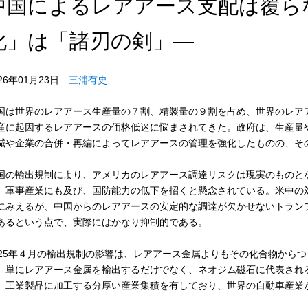
中国によるレアアース支配は覆ら
化」は「諸刃の剣」―
026年01月23日
三浦有史
国は世界のレアアース生産量の７割、精製量の９割を占め、世界のレア
産に起因するレアアースの価格低迷に悩まされてきた。政府は、生産量
減や企業の合併・再編によってレアアースの管理を強化したものの、そ
国の輸出規制により、アメリカのレアアース調達リスクは現実のものと
、軍事産業にも及び、国防能力の低下を招くと懸念されている。米中の
にみえるが、中国からのレアアースの安定的な調達が欠かせないトラン
あるという点で、実際にはかなり抑制的である。
025年４月の輸出規制の影響は、レアアース金属よりもその化合物から
、単にレアアース金属を輸出するだけでなく、ネオジム磁石に代表され
、工業製品に加工する分厚い産業集積を有しており、世界の自動車産業