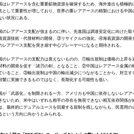
国はレアアースを含む重要鉱物資源を確保するため、海外進出も積極的
先として重要性が増しており、世界の重レアアースの精製における中国
ない状況にある。
国のレアアース支配が強まるのに伴い、先進国は調達安定化に向けた取
省資源技術・代替材料の開発、③リサイクルの強化、④海底資源の開発
のレアアース支配を突き崩す中心プレーヤーになると期待される。
国のレアアースの支配力は衰えないものの、①輸出規制は価格の上昇を
材料の開発を促す「諸刃の剣」となること、②中国はレアアース金属の
ていること、③輸出規制は中国の輸出減少につながることから、対立す
頻繁に実施できるものではなく、長期化する可能性も低い。
国が「武器化」を制限される一方、アメリカも中国に依存しないレアア
きないため、米中はいずれも相手の存在を無視できない相互依存関係が
は、最終的にデュアルユースを回避する規制を残しながらも、民需用の
るという方向に向かうとみられる。