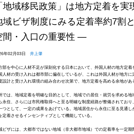
「地域移民政策」は地方定着を実現
地域ビザ制度にみる定着率約7割
空間・入口の重要性 ―
026年02月03日
井上肇
方部を中心に人材不足が深刻化する日本において、外国人材の地方定着
国人材の受け入れは都市部に偏在しているが、これは外国人材が地方に
度設計と受け入れ環境の組み合わせ次第で、地方定着を高める余地があ
州では、地域定着を明確な目的として、地域での居住・就労を求める地
ら永住、さらには市民権取得へと至る明確な制度経路が整備されており
一つとして、一定の成果をあげている。地域居住から永住に至る見通し
を定着させるインセンティブとして機能している。
域ビザには、大都市ではない地域（非大都市地域）での定着率を一定期