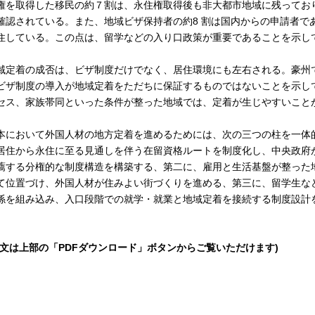
権を取得した移民の約７割は、永住権取得後も非大都市地域に残ってお
確認されている。また、地域ビザ保持者の約8 割は国内からの申請者で
住している。この点は、留学などの入り口政策が重要であることを示し
域定着の成否は、ビザ制度だけでなく、居住環境にも左右される。豪州
ビザ制度の導入が地域定着をただちに保証するものではないことを示し
セス、家族帯同といった条件が整った地域では、定着が生じやすいこと
本において外国人材の地方定着を進めるためには、次の三つの柱を一体
居住から永住に至る見通しを伴う在留資格ルートを制度化し、中央政府
薦する分権的な制度構造を構築する、第二に、雇用と生活基盤が整った
て位置づけ、外国人材が住みよい街づくりを進める、第三に、留学生な
係を組み込み、入口段階での就学・就業と地域定着を接続する制度設計
全文は上部の「PDFダウンロード」ボタンからご覧いただけます)