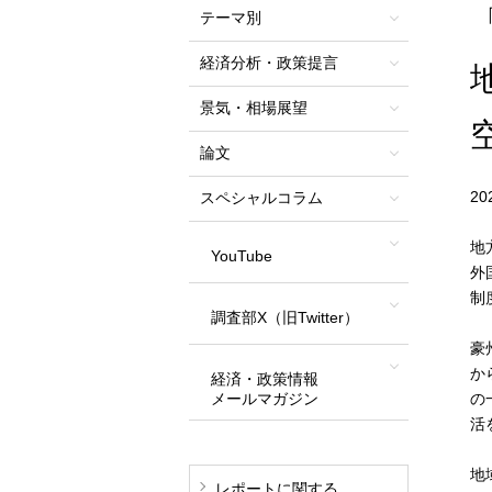
テーマ別
経済分析・政策提言
景気・相場展望
論文
2
スペシャルコラム
地
YouTube
外
制
調査部X（旧Twitter）
豪
か
経済・政策情報
メールマガジン
の
活
地
レポートに関する