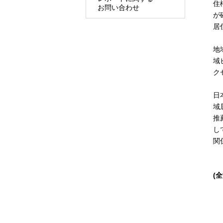
住
お問い合わせ
が
居
地
域
ク
日
域
推
し
関
(