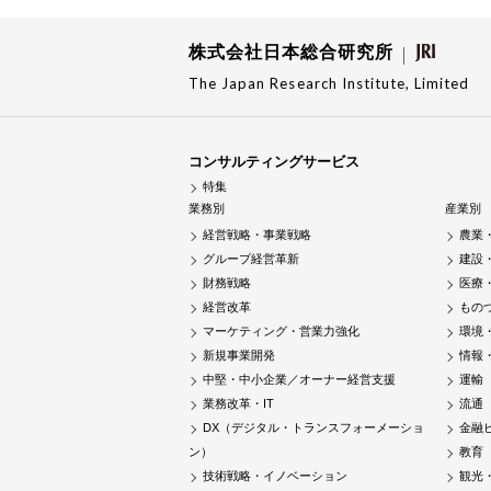
株式会社日本総合研究所
The Japan Research Institute, Limited
コンサルティングサービス
特集
業務別
産業別
経営戦略・事業戦略
農業
グループ経営革新
建設
財務戦略
医療
経営改革
もの
マーケティング・営業力強化
環境
新規事業開発
情報
中堅・中小企業／オーナー経営支援
運輸
業務改革・IT
流通
DX（デジタル・トランスフォーメーショ
金融
ン）
教育
技術戦略・イノベーション
観光