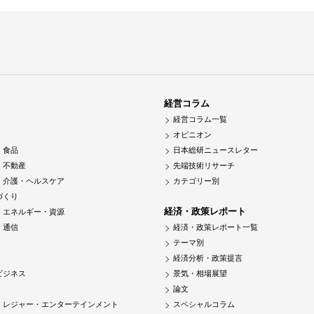
経営コラム
経営コラム一覧
オピニオン
・食品
日本総研ニュースレター
・不動産
先端技術リサーチ
・介護・ヘルスケア
カテゴリー別
づくり
経済・政策レポート
・エネルギー・資源
・通信
経済・政策レポート一覧
テーマ別
経済分析・政策提言
ビジネス
景気・相場展望
論文
・レジャー・エンターテインメント
スペシャルコラム