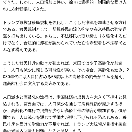
てきた。しかし、人口増加に伴い、徐々に選択的・制限的な受け入
れに方針転換してきた。
トランプ政権は移民規制を強化し、こうした潮流を加速させる方針
である。移民規制として、新規移民の流入抑制や在米移民の強制送
還を打ち出している。さらに、不法移民の取り締まりを強化するだ
けでなく、合法的に滞在が認められていた亡命希望者も不法移民と
みなす構えである。
こうした移民排斥の動きが強まれば、米国では少子高齢化が加速
し、人口も減少に転じる可能性が高い。その場合、高齢化も進み、2
030年代には人口に占める65歳以上の高齢者の割合が21％を超え、
超高齢社会に突入する見込みである。
人口減少と高齢化の進行は、米国経済の成長力を大きく下押すと見
込まれる。需要面では、人口減少を通じて消費総額が減少するほ
か、高齢化の進行で消費が少ない高齢世帯の割合が増加する。供給
面でも、人口減少を通じて労働力が押し下げられる恐れもある。移
民排斥を受けて労働力が不足すれば、トランプ大統領が目指す製造
業の米国内回帰も困難になると見込まれる。