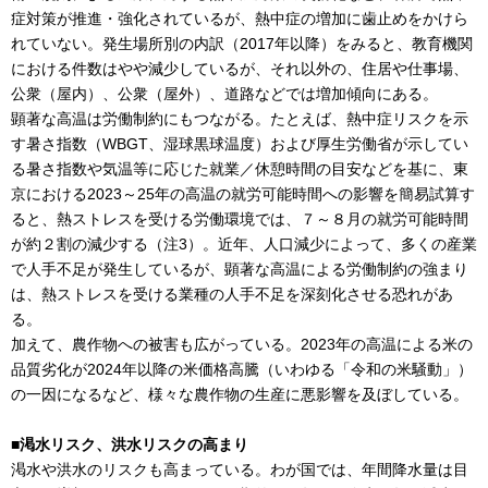
症対策が推進・強化されているが、熱中症の増加に歯止めをかけら
れていない。発生場所別の内訳（2017年以降）をみると、教育機関
における件数はやや減少しているが、それ以外の、住居や仕事場、
公衆（屋内）、公衆（屋外）、道路などでは増加傾向にある。
顕著な高温は労働制約にもつながる。たとえば、熱中症リスクを示
す暑さ指数（WBGT、湿球黒球温度）および厚生労働省が示してい
る暑さ指数や気温等に応じた就業／休憩時間の目安などを基に、東
京における2023～25年の高温の就労可能時間への影響を簡易試算す
ると、熱ストレスを受ける労働環境では、７～８月の就労可能時間
が約２割の減少する（注3）。近年、人口減少によって、多くの産業
で人手不足が発生しているが、顕著な高温による労働制約の強まり
は、熱ストレスを受ける業種の人手不足を深刻化させる恐れがあ
る。
加えて、農作物への被害も広がっている。2023年の高温による米の
品質劣化が2024年以降の米価格高騰（いわゆる「令和の米騒動」）
の一因になるなど、様々な農作物の生産に悪影響を及ぼしている。
■渇水リスク、洪水リスクの高まり
渇水や洪水のリスクも高まっている。わが国では、年間降水量は目