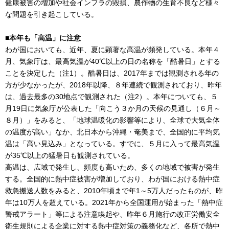
健康被害の増加や社会インフラの毀損、農作物の生育不良など様々
な問題を引き起こしている。
■本年も「高温」に注意
わが国においても、近年、夏に顕著な高温が頻発している。本年４
月、気象庁は、最高気温が40℃以上の日の名称を「酷暑日」とする
ことを決定した（注1）。酷暑日は、2017年までは観測される年の
方が少なかったが、2018年以降、８年連続で観測されており、昨年
は、過去最多の30地点で観測された（注2）。本年についても、５
月19日に気象庁が公表した「向こう３か月の天候の見通し（６月～
８月）」をみると、「地球温暖化の影響等により、全球で大気全体
の温度が高い」なか、北日本から沖縄・奄美まで、全国的に平均気
温は「高い見込み」となっている。すでに、５月に入って最高気温
が35℃以上の猛暑日も観測されている。
高温は、広域で発生し、頻度も高いため、多くの地域で被害が発生
する。全国的に熱中症被害が増加しており、わが国における熱中症
救急搬送人数をみると、2010年頃まで年1～5万人だったものが、昨
年は10万人を超えている。2021年から全国運用が始まった「熱中症
警戒アラート」等による注意喚起や、昨年６月施行の改正労働安全
衛生規則による企業に対する熱中症対策の義務化など、各所で熱中