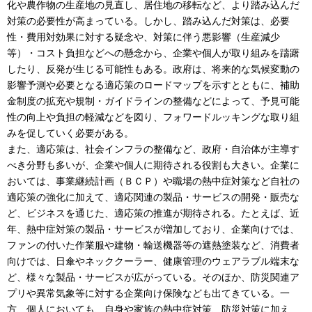
化や農作物の生産地の見直し、居住地の移転など、より踏み込んだ
対策の必要性が高まっている。しかし、踏み込んだ対策は、必要
性・費用対効果に対する疑念や、対策に伴う悪影響（生産減少
等）・コスト負担などへの懸念から、企業や個人が取り組みを躊躇
したり、反発が生じる可能性もある。政府は、将来的な気候変動の
影響予測や必要となる適応策のロードマップを示すとともに、補助
金制度の拡充や規制・ガイドラインの整備などによって、予見可能
性の向上や負担の軽減などを図り、フォワードルッキングな取り組
みを促していく必要がある。
また、適応策は、社会インフラの整備など、政府・自治体が主導す
べき分野も多いが、企業や個人に期待される役割も大きい。企業に
おいては、事業継続計画（ＢＣＰ）や職場の熱中症対策など自社の
適応策の強化に加えて、適応関連の製品・サービスの開発・販売な
ど、ビジネスを通じた、適応策の推進が期待される。たとえば、近
年、熱中症対策の製品・サービスが増加しており、企業向けでは、
ファンの付いた作業服や建物・輸送機器等の遮熱塗装など、消費者
向けでは、日傘やネッククーラー、健康管理のウェアラブル端末な
ど、様々な製品・サービスが広がっている。そのほか、防災関連ア
プリや異常気象等に対する企業向け保険なども出てきている。一
方、個人においても、自身や家族の熱中症対策、防災対策に加え