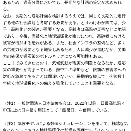
あるため、適応分野においても、長期的な計画の策定が求められ
る。
なお、長期的な適応計画を検討するうえでは、同じく長期的に進行
する他の社会課題も考慮する必要がある。とりわけわが国では、少
子・高齢化との関連が重要となる。高齢者は高温や災害などに脆弱
であり、今後、高齢化と地球温暖化が進むにつれ、高齢者における
被害が増加する恐れがある。また、社会インフラの整備など、多く
の労働力が必要となる施策もあるため、人口減少が進むなか、労働
力の確保が適応策のボトルネックになる可能性もある。
ここまでみてきたとおり、気候変動が現実の問題となるなか、適応
策の重要性が高まっている。熱中症の増加など、眼前の被害等への
対処が急務であることは間違いないが、長期的な観点で、今後数十
年続く地球温暖化への備えを強化していくことも重要となる。
（注1）一般財団法人日本気象協会は、2022年以降、日最高気温 4
0℃以上の日を指す用語として「酷暑日」を使用している。
（注2）気候モデルによる数値シミュレーションを用いて、極端な気
象イベントにおける地球温暖化の影響を評価する「イベントアトリ