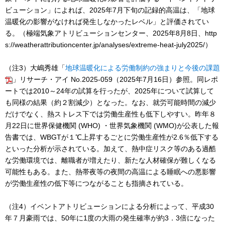
ビューション」によれば、2025年7月下旬の記録的高温は、「地球
温暖化の影響がなければ発生しなかったレベル」と評価されてい
る。（極端気象アトリビューションセンター、2025年8月8日、http
s://weatherattributioncenter.jp/analyses/extreme-heat-july2025/）
（注3）大嶋秀雄「
地球温暖化による労働制約の強まりと今後の課題
」リサーチ・アイ No.2025-059（2025年7月16日）参照。同レポ
ートでは2010～24年の試算を行ったが、2025年について試算して
も同様の結果（約２割減少）となった。なお、就労可能時間の減少
だけでなく、熱ストレス下では労働生産性も低下しやすい。昨年８
月22日に世界保健機関 (WHO) ・世界気象機関 (WMO)が公表した報
告書では、WBGTが１℃上昇するごとに労働生産性が2.6％低下する
といった分析が示されている。加えて、熱中症リスク等のある過酷
な労働環境では、離職者が増えたり、新たな人材確保が難しくなる
可能性もある。また、熱帯夜等の夜間の高温による睡眠への悪影響
が労働生産性の低下等につながることも指摘されている。
（注4）イベントアトリビューションによる分析によって、平成30
年７月豪雨では、50年に1度の大雨の発生確率が約3．3倍になった