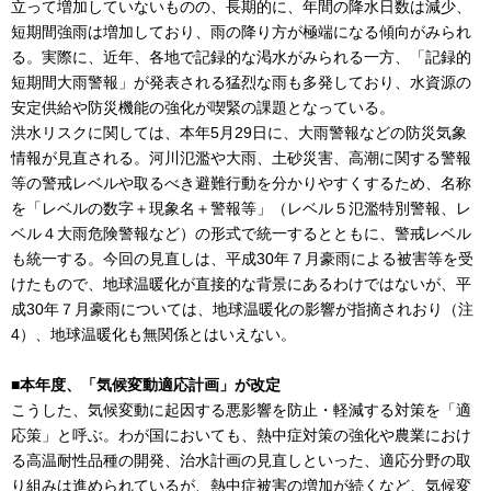
立って増加していないものの、長期的に、年間の降水日数は減少、
短期間強雨は増加しており、雨の降り方が極端になる傾向がみられ
る。実際に、近年、各地で記録的な渇水がみられる一方、「記録的
短期間大雨警報」が発表される猛烈な雨も多発しており、水資源の
安定供給や防災機能の強化が喫緊の課題となっている。
洪水リスクに関しては、本年5月29日に、大雨警報などの防災気象
情報が見直される。河川氾濫や大雨、土砂災害、高潮に関する警報
等の警戒レベルや取るべき避難行動を分かりやすくするため、名称
を「レベルの数字＋現象名＋警報等」（レベル５氾濫特別警報、レ
ベル４大雨危険警報など）の形式で統一するとともに、警戒レベル
も統一する。今回の見直しは、平成30年７月豪雨による被害等を受
けたもので、地球温暖化が直接的な背景にあるわけではないが、平
成30年７月豪雨については、地球温暖化の影響が指摘されおり（注
4）、地球温暖化も無関係とはいえない。
■本年度、「気候変動適応計画」が改定
こうした、気候変動に起因する悪影響を防止・軽減する対策を「適
応策」と呼ぶ。わが国においても、熱中症対策の強化や農業におけ
る高温耐性品種の開発、治水計画の見直しといった、適応分野の取
り組みは進められているが、熱中症被害の増加が続くなど、気候変