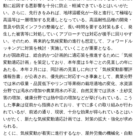
動に起因する悪影響を十分に防止・軽減できているとはいいがた
い。さらに、先行きをみれば、地球温暖化が一段と進行して極端な
高温等は一層増加する見通しとなっている。高温耐性品種の開発・
普及や防災インフラの整備など、長い時間を要する対策も多く、発
生した被害等に対処していくアプローチでは対応が後手に回りやす
い。そのため、将来的な気候変動の進行も想定して、フォワードル
ッキングに対策を検討・実施していくことが重要となる。
わが国政府は、総合的かつ計画的に適応策を推進するために「気候
変動適応計画」を策定しており、本年度は５年ごとの見直しの年に
あたる。本年２月には、同計画の見直しに向けて「気候変動影響評
価報告書」が公表され、優先的に対応すべき事象として、農業分野
では米の収量・品質低下やリンゴ等果樹の栽培適地の変化、水資源
分野では渇水の増加や農業用水の不足、自然災害では洪水・土砂災
害の増加、健康分野では熱中症の増加などが挙げられている。こう
した事象は従前から指摘されており、すでに多くの取り組みが行わ
れているが、前述の通り、現状、十分な効果が得られているとはい
いがたく、新たな気候変動適応計画では、対策の拡大・強化が求め
られる。
とくに、気候変動が着実に進行するなか、屋外労働の機械化・自動