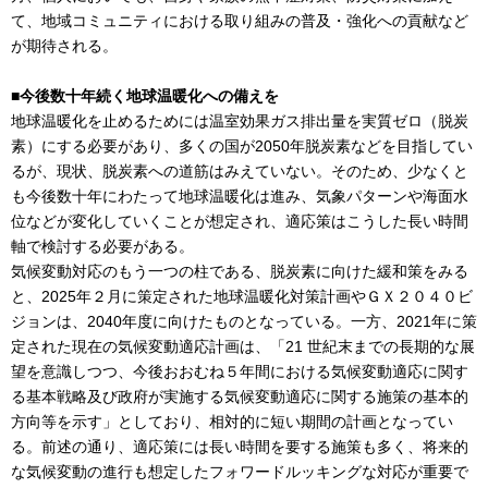
て、地域コミュニティにおける取り組みの普及・強化への貢献など
が期待される。
■今後数十年続く地球温暖化への備えを
地球温暖化を止めるためには温室効果ガス排出量を実質ゼロ（脱炭
素）にする必要があり、多くの国が2050年脱炭素などを目指してい
るが、現状、脱炭素への道筋はみえていない。そのため、少なくと
も今後数十年にわたって地球温暖化は進み、気象パターンや海面水
位などが変化していくことが想定され、適応策はこうした長い時間
軸で検討する必要がある。
気候変動対応のもう一つの柱である、脱炭素に向けた緩和策をみる
と、2025年２月に策定された地球温暖化対策計画やＧＸ２０４０ビ
ジョンは、2040年度に向けたものとなっている。一方、2021年に策
定された現在の気候変動適応計画は、「21 世紀末までの長期的な展
望を意識しつつ、今後おおむね５年間における気候変動適応に関す
る基本戦略及び政府が実施する気候変動適応に関する施策の基本的
方向等を示す」としており、相対的に短い期間の計画となってい
る。前述の通り、適応策には長い時間を要する施策も多く、将来的
な気候変動の進行も想定したフォワードルッキングな対応が重要で