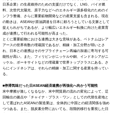
日系企業）の生産維持のための支援だけでなく、LNG、バイオ燃
料、次世代太陽光、原子力などへのエネルギー源多様化のためのイ
ンフラ整備、さらに重要鉱物開発などの産業支援も含まれる。現在
の動きは、ASEANが原油調達を日本に頼ろうとしている文脈として
捉えられがちであるが、より幅広いエネルギー転換に向けた産業育
成が連携して行われる可能性が高まった。
とくに重要鉱物における連携は大きな意味がある。ベトナムはレア
アースの世界有数の埋蔵国であるが、精錬・加工分野が弱いとさ
れ、日本との連携はそのサプライチェーン再編の加速に寄与する可
能性が高い。また、フィリピンがニッケルや銅、インドネシアがニ
ッケル、ボーキサイトなどの埋蔵量で世界トップクラスにある。さ
らにインドネシアは、それらの精錬・加工に関する産業を持ってい
る。
■停滞気味だった日ASEAN経済連携が再強化へ向かう可能性
米中摩擦が激しくなるなか、米中間貿易の流れの変化によって、迂
回輸出の拠点や「チャイナ・プラス・ワン」としての代替生産地と
して選ばれたASEANの製造業は、全体的に中国との経済関係を強め
つつある。また、脱炭素分野においても、段階的移行を重視した日