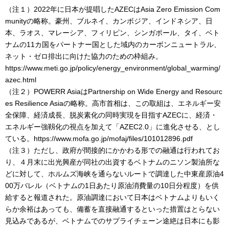
（注１）2022年に日本が提唱したAZECはAsia Zero Emission Com
munityの略称。豪州、ブルネイ、カンボジア、インドネシア、日
本、ラオス、マレーシア、フィリピン、シンガポール、タイ、ベト
ナムの11カ国をパートナー国とした域内のカーボンニュートラル、
ネット・ゼロ排出に向けた協力のための枠組み。
https://www.meti.go.jp/policy/energy_environment/global_warming/
azec.html
（注２）POWERR AsiaはPartnership on Wide Energy and Resourc
es Resilience Asiaの略称。高市首相は、この取組は、エネルギー安
全保障、経済成長、脱炭素化の同時実現を目指すAZECに、経済・
エネルギー強靱化の視点を加えて「AZEC2.0」に進化させる、とし
ている。https://www.mofa.go.jp/mofaj/files/101012896.pdf
（注３）ただし、政府が間接的にかかわる形での融通は行われてお
り、４月末に出光興産が同社の出資するベトナムのニソン製油所な
どに対して、ホルムズ海峡を通らないルートで調達した中東産原油4
00万バレル（ベトナムの1日あたり原油消費量の10日分程度）を供
給すると報道された。原油調達において日本はベトナムよりもいく
らか余裕はあっても、備蓄を直接融通するといった措置はとらない
見込みであるが、ベトナムでのサプライチェーン途絶は日本にも影