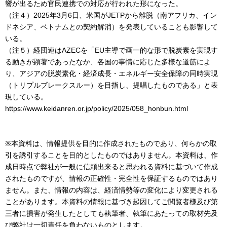
響が出るため官民連携での対応が行われた形になった。
（注４）2025年3月6日、米国がJETPから離脱（南アフリカ、イン
ドネシア、ベトナムとの契約解消）を発表していることも影響して
いる。
（注５）経団連はAZECを「EU主導で画一的な形で脱炭素を実現す
る動きが顕著であったなか、各国の事情に応じた多様な道筋によ
り、アジアの脱炭素化・経済成長・エネルギー安全保障の同時実現
（トリプルブレークスルー）を目指し、提唱したものである」と表
現している。
https://www.keidanren.or.jp/policy/2025/058_honbun.html
※本資料は、情報提供を目的に作成されたものであり、何らかの取
引を誘引することを目的としたものではありません。本資料は、作
成日時点で弊社が一般に信頼出来ると思われる資料に基づいて作成
されたものですが、情報の正確性・完全性を保証するものではあり
ません。また、情報の内容は、経済情勢等の変化により変更される
ことがあります。本資料の情報に基づき起因してご閲覧者様及び第
三者に損害が発生したとしても執筆者、執筆にあたっての取材先及
び弊社は一切責任を負わないものとします。