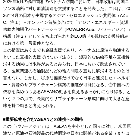
2026年5月の高市首相のベトナム訪問において、日本政府は同国ニ
ソン製油所に対し原油調達を支援することを発表した。これは、20
26年4月の日本が主導するアジア・ゼロエミッション共同体（AZE
C、注１）＋オンライン首脳会合にて「アジア・エネルギー・資源
供給力強靭化パートナーシップ（POWERR Asia、パワーアジア）」
構想（注２）として立ち上げられた約100億ドル規模の支援枠組み
における第一号案件となる。
この措置はあくまでも金融支援であり、ベトナムに原油を融通する
といった直接的支援ではない（注３）。短期的な供給不足を直接解
消する効果には限界があるとみられ、日本において懸念されてい
る、医療関連の石油製品などの輸入問題を直ちに解消するものとは
言えない。しかし、①原油備蓄だけでなく日本と連携したエネルギ
ー・資源のサプライチェーン構築の推進が可能になる、②中国への
依存を高めつつあるASEANの動きを変えるきっかけになり得る、と
いう２つの点で、長期的なサプライチェーン形成に向けて大きな意
味を持つ動きと考えられる。
■重要鉱物を含むASEANとの連携への期待
この「パワーアジア」は、ASEANを中心とした国々に対し、米国原
油など原油や石油製品の代替調達や日本に関係がある企業（または