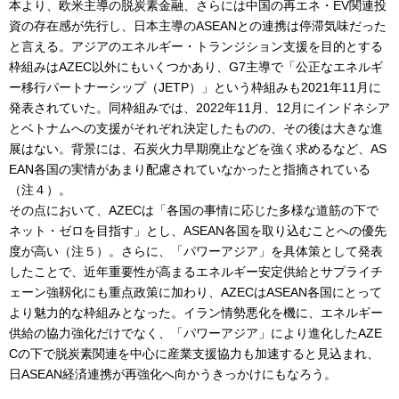
本より、欧米主導の脱炭素金融、さらには中国の再エネ・EV関連投
資の存在感が先行し、日本主導のASEANとの連携は停滞気味だった
と言える。アジアのエネルギー・トランジション支援を目的とする
枠組みはAZEC以外にもいくつかあり、G7主導で「公正なエネルギ
ー移行パートナーシップ（JETP）」という枠組みも2021年11月に
発表されていた。同枠組みでは、2022年11月、12月にインドネシア
とベトナムへの支援がそれぞれ決定したものの、その後は大きな進
展はない。背景には、石炭火力早期廃止などを強く求めるなど、AS
EAN各国の実情があまり配慮されていなかったと指摘されている
（注４）。
その点において、AZECは「各国の事情に応じた多様な道筋の下で
ネット・ゼロを目指す」とし、ASEAN各国を取り込むことへの優先
度が高い（注５）。さらに、「パワーアジア」を具体策として発表
したことで、近年重要性が高まるエネルギー安定供給とサプライチ
ェーン強靱化にも重点政策に加わり、AZECはASEAN各国にとって
より魅力的な枠組みとなった。イラン情勢悪化を機に、エネルギー
供給の協力強化だけでなく、「パワーアジア」により進化したAZE
Cの下で脱炭素関連を中心に産業支援協力も加速すると見込まれ、
日ASEAN経済連携が再強化へ向かうきっかけにもなろう。