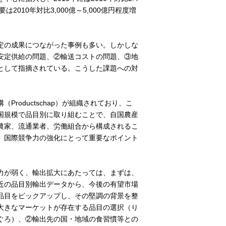
010年対比3,000億～5,000億円程度増
定の成果につながった事例も多い。しかしな
安定供給の問題、②輸送コストの問題、③地
として指摘されている。こうした課題への対
。
oductschap）が組織されており、こ
国規模で品目別に取り組むことで、自国農産
農家、流通業者、労働組合から構成されるこ
、国際競争力の強化にとって重要なポイント
力が弱く、輸出拡大にあたっては、まずは、
近の品目別輸出データから、今後の有望市場
品目をピックアップし、その堅調の背景を整
大きなマーケットが存在する品目の選択（り
ぐろ）、②輸出先の国・地域の食習慣等との