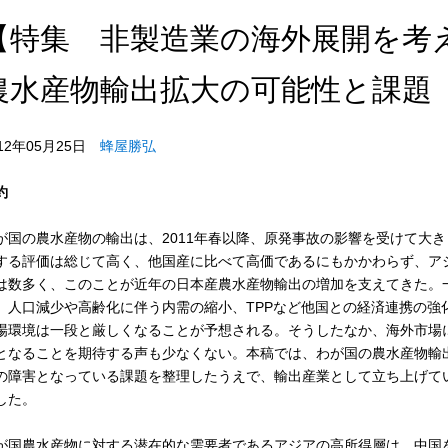
【特集 非製造業の海外展開を考
農水産物輸出拡大の可能性と課題
012年05月25日
蜂屋勝弘
約
が国の農水産物の輸出は、2011年春以降、原発事故の影響を受けて大
する評価は総じて高く、他国産に比べて高価であるにもかかわらず、ア
は数多く、このことが近年の日本産農水産物輸出の増加を支えてきた。
、人口減少や高齢化に伴う内需の縮小、TPPなど他国との経済連携の強
場環境は一段と厳しくなることが予想される。そうしたなか、海外市場
となることを期待する声も少なくない。本稿では、わが国の農水産物輸
の障害となっている課題を整理したうえで、輸出産業として立ち上げて
した。
が国農水産物に対する潜在的な需要者であるアジアの高所得層は、中国を中心