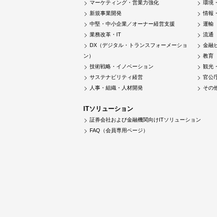
マーケティング・営業力強化
環境
新規事業開発
情報
中堅・中小企業／オーナー経営支援
運輸
業務改革・IT
流通
DX（デジタル・トランスフォーメーショ
金融
ン）
教育
技術戦略・イノベーション
観光
サステナビリティ経営
官公
人事・組織・人材開発
その
ITソリューション
証券会社および金融機関向けITソリューション
FAQ（会員専用ページ）