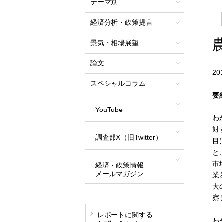
テーマ別
経済分析・政策提言
景気・相場展望
論文
2
スペシャルコラム
要
YouTube
わ
対
調査部X（旧Twitter）
目
と
市
経済・政策情報
メールマガジン
業
大
察
レポートに関する
わ