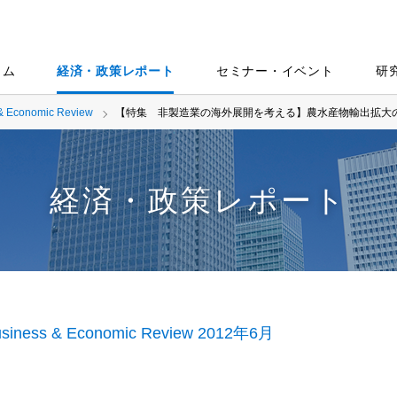
ラム
経済・政策レポート
セミナー・イベント
研
& Economic Review
【特集 非製造業の海外展開を考える】農水産物輸出拡大
経済・政策レポート
siness & Economic Review 2012年6月