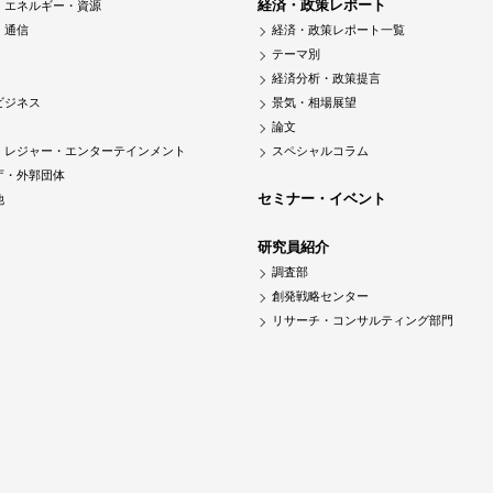
経済・政策レポート
・エネルギー・資源
・通信
経済・政策レポート一覧
テーマ別
経済分析・政策提言
ビジネス
景気・相場展望
論文
・レジャー・エンターテインメント
スペシャルコラム
庁・外郭団体
セミナー・イベント
他
研究員紹介
調査部
創発戦略センター
リサーチ・コンサルティング部門