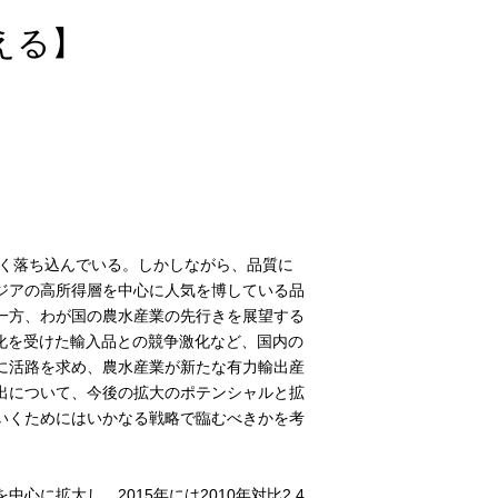
える】
きく落ち込んでいる。しかしながら、品質に
ジアの高所得層を中心に人気を博している品
一方、わが国の農水産業の先行きを展望する
化を受けた輸入品との競争激化など、国内の
に活路を求め、農水産業が新たな有力輸出産
出について、今後の拡大のポテンシャルと拡
いくためにはいかなる戦略で臨むべきかを考
に拡大し、2015年には2010年対比2.4