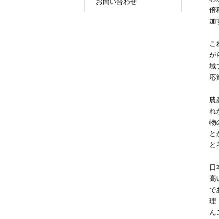
お問い合わせ
倍
加
こ
が
域
応
農
れ
物
と
と
日
高
で
理
ん