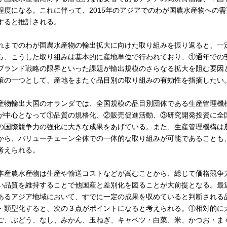
程度になる。これに伴って、2015年のアジアでのわが国農水産物への需要は2
すると推計される。
れまでのわが国農水産物の輸出拡大に向けた取り組みを振り返ると、一
ら、こうした取り組みは基本的に産地単位で行われており、①通年での
ブランド戦略の限界といった課題が輸出規模のさらなる拡大を阻む要因
策の一つとして、産地をまたぐ品目別の取り組みの有効性を指摘したい
産物輸出大国のオランダでは、全国規模の品目別団体である生産管理機構（Pr
が中心となって①品質の規格化、②販売促進活動、③研究開発投資に全
の国際競争力の強化に大きな成果をあげている。また、生産管理機構は
から、バリューチェーン全体での一体的な取り組みが可能であることも
考えられる。
本産農水産物は生産や輸送コストなどが嵩むことから、総じて価格競争
い品質を維持することで他国産と差別化を図ることが大前提となる。最
あるアジア地域において、すでに一定の成果を収めていると判断される
・類型化すると、次の３点がポイントになると考えられる。①相対的に
ご、ぶどう、なし、みかん、玉ねぎ、キャベツ・白菜、米、かつお・ま