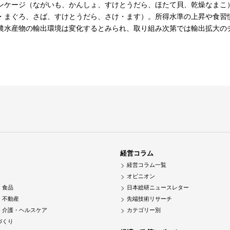
ンケージ（ながいも、かんしょ、すけとうだら、ほたて貝、乾燥なまこ
・まぐろ、さば、すけとうだら、さけ・ます）。所得水準の上昇や食習
農水産物の輸出環境は変化するとみられ、取り組み次第では輸出拡大の
経営コラム
経営コラム一覧
オピニオン
・食品
日本総研ニュースレター
・不動産
先端技術リサーチ
・介護・ヘルスケア
カテゴリー別
づくり