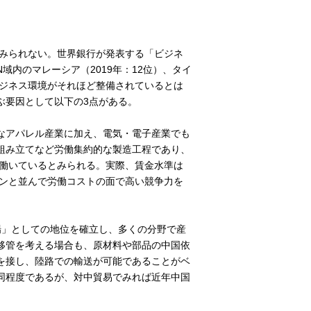
はみられない。世界銀行が発表する「ビジネ
N域内のマレーシア（2019年：12位）、タイ
ビジネス環境がそれほど整備されているとは
ぶ要因として以下の3点がある。
なアパレル産業に加え、電気・電子産業でも
組み立てなど労働集約的な製造工程であり、
に働いているとみられる。実際、賃金水準は
ピンと並んで労働コストの面で高い競争力を
場」としての地位を確立し、多くの分野で産
移管を考える場合も、原材料や部品の中国依
を接し、陸路での輸送が可能であることがベ
同程度であるが、対中貿易でみれば近年中国