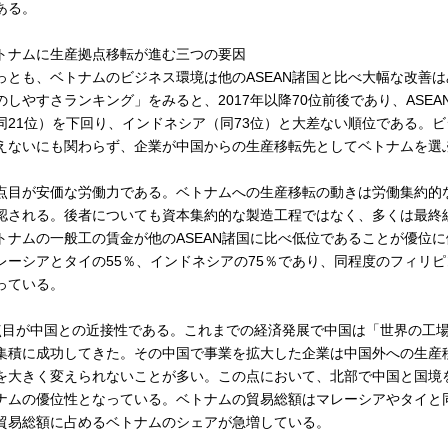
ある。
トナムに生産拠点移転が進む三つの要因
っとも、ベトナムのビジネス環境は他のASEAN諸国と比べ大幅な改善
のしやすさランキング」をみると、2017年以降70位前後であり、ASEA
同21位）を下回り、インドネシア（同73位）と大差ない順位である。
えないにも関わらず、企業が中国からの生産移転先としてベトナムを選
点目が安価な労働力である。ベトナムへの生産移転の動きは労働集約的
認される。後者についても資本集約的な製造工程ではなく、多くは最終
トナムの一般工の賃金が他のASEAN諸国に比べ低位であることが優位
レーシアとタイの55％、インドネシアの75％であり、同程度のフィリ
っている。
点目が中国との近接性である。これまでの経済発展で中国は「世界の工
集積に成功してきた。その中国で事業を拡大した企業は中国外への生産
を大きく変えられないことが多い。この点において、北部で中国と国境
ナムの優位性となっている。ベトナムの貿易総額はマレーシアやタイと
貿易総額に占めるベトナムのシェアが急増している。