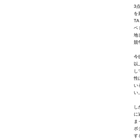
3
を
T
ベ
地
競
今
以
し
性
い
い
し
に
ま
ボ
す