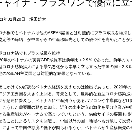
チャイナ・プラスワンで優位に立
021年01月28日 塚田雄太
ロナ禍でもベトナムは他のASEAN諸国とは対照的にプラス成長を維持
協定等の締結、が中国からの生産移転先としての優位性を高めたことが
型コロナ禍でもプラス成長を維持
020年のベトナムの実質GDP成長率は前年比＋2.9％であった。前年の同
型コロナ感染拡大による景気悪化から素早く立ち直った中国の同＋2.3
他のASEAN主要国とは対照的な結果となっている。
元にかけての好調なベトナム経済を支えたのは輸出であった。2020年の
アジア主要国を大きく上回る。背景として、世界的な新型コロナ感染拡
クが急速に普及し、ベトナムに生産拠点があるパソコンや半導体などIT
。こうした需要面の動きに加え、近年の米中対立の激化を受け企業が中
きる生産能力がベトナムで高まっていたという、供給サイドの要因も指
せることによるリスクを回避し、中国以外の国・地域へも分散して投資
」によって中国依存度の低下が図られるなか、ベトナムが生産移転先の