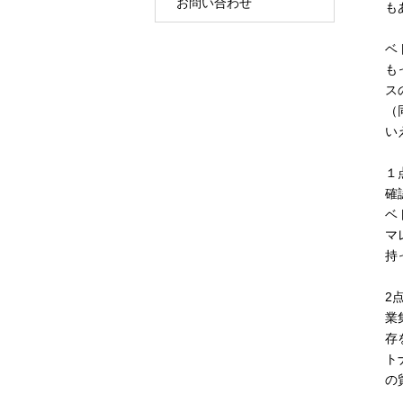
お問い合わせ
も
ベ
も
ス
（
い
１
確
ベ
マ
持
2
業
存
ト
の