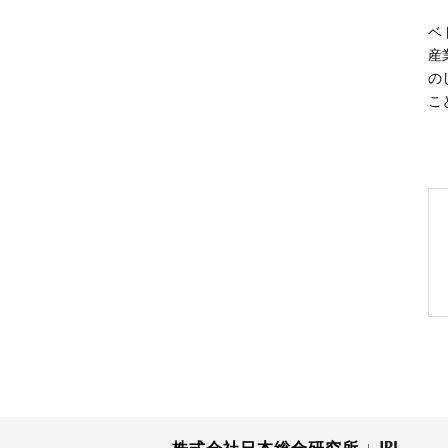
ベ
産
の
こ