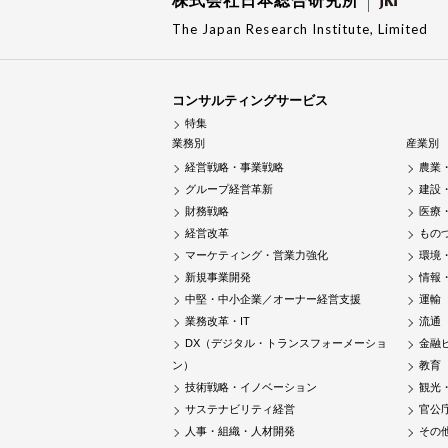
株式会社日本総合研究所
The Japan Research Institute, Limited
コンサルティングサービス
特集
業務別
産業別
経営戦略・事業戦略
農業
グループ経営革新
建設
財務戦略
医療
経営改革
もの
マーケティング・営業力強化
環境
新規事業開発
情報
中堅・中小企業／オーナー経営支援
運輸
業務改革・IT
流通
DX（デジタル・トランスフォーメーショ
金融
ン）
教育
技術戦略・イノベーション
観光
サステナビリティ経営
官公
人事・組織・人材開発
その