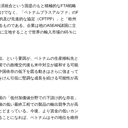
済統合という国是のもと積極的なFTA戦略
Aだけでなく、「ベトナムプラスアルファ」のF
及び先進的な協定（CPTPP）」と「欧州
るものである。企業は他のASEAN諸国に立
ムに立地することで世界の輸入市場の65％に
結、という要因が、ベトナムの生産移転先と
国での政権交代後も米中対立が緩和する可能
中国依存の低下を図る動きはさらに強まって
をけん引役に堅調な成長を続ける可能性が高
国の「低付加価値分野での下請け的な存在」
値の低い最終工程での製品の輸出競争力が高
とどまっている。今後、より賃金の低いカン
ることになれば、ベトナムはその地位を維持