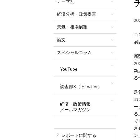
テーマ別
経済分析・政策提言
2
景気・相場展望
コ
論文
易
スペシャルコラム
新
2
YouTube
新
る
調査部X（旧Twitter）
足
の
経済・政策情報
ー
メールマガジン
る
で
さ
レポートに関する
ン