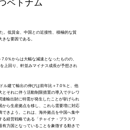
つベトナム
した。低賃金、中国との近接性、積極的な貿
大きな要因である。
＋7.0％からは大幅な減速となったものの、
％を上回り、軒並みマイナス成長が予想され
ドル建て輸出の伸びは前年比＋7.0％と、他
大とそれに伴う活動制限措置の導入でテレワ
関連輸出財に特需が発生したことが挙げられ
国から生産拠点を移し、これら需要増に対応
摘できよう。これは、海外拠点を中国へ集中
する経営戦略である「チャイナ・プラスワ
最有力国となっていることを象徴する動きで