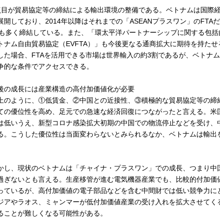
点目が貿易協定等の締結による輸出環境の整備である。ベトナムは国際経
展開しており、2014年以降はそれまでの「ASEANプラスワン」のFT
Aも多く締結している。また、「環太平洋パートナーシップに関する包括的
トナム自由貿易協定（EVFTA）」も今後更なる通商拡大に期待を持たせ
した場合、FTAを活用できる市場は世界輸入の約3割であるが、ベトナ
争的な条件でアクセスできる。
後の成長には産業構造の高付加価値化が必要
上のように、①低賃金、②中国との近接性、③積極的な貿易協定等の締
ての優位性を高め、足元での急速な経済回復につながったと言える。米
は低いうえ、新型コロナ感染拡大初期の中国での物流停止などを受け、
る。こうした優位性は当面変わらないとみられるなか、ベトナムは輸出
。
かし、現状のベトナムは「チャイナ・プラスワン」での成長、つまり中
過ぎないとも言える。生産移管が進む電気機器産業でも、比較的付加価
っているが、高付加価値の電子部品などを含む中間財では低い競争力に
ジアやラオス、ミャンマーが低付加価値産業の受け入れを拡大させてく
ることが難しくなる可能性がある。