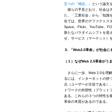
五つの「神話」』
という論文
彼らの予見どおり、社会は大
た、「工業社会」から「知識
在では、世界のデファクトスタンダードの
Space、Flickr、You
新たなパラダイムシフトを迎
せ、サービス（マーケット）
３. 「Web2.0革命」が社
（１）なぜWeb 2.0革命が
さらに一歩、Web 2.0を理
るには、インターネットの持つ
点（ユーザーが主役である）、
トワークの外部性（プラット
ある。これらの３つの特性を最大
革命の本質があるのである。