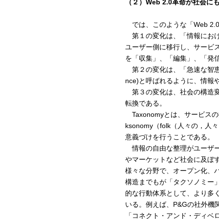
（２）Web 2.0革命が社会
では、このような「Web 2
第１の変化は、「情報におけ
ユーザー側に移行し、サービ
を「収集」、「編集」、「発
第２の変化は、「急速な智恵の集積」であ
nce)と呼ばれるように、情
第３の変化は、社会の構造変化、す
転換である。
Taxonomyとは、サービ
ksonomy（folk（人々の
意義づけを行うことである。
情報の自由な整理がユーザー
やマーケットなど社会に及ぼ
様々な分野で、オープン化、
構造までもが「タクソノミー
的な行動体系として、より多
いる。例えば、P&Gの社外
「コネクト・アンド・ディベ