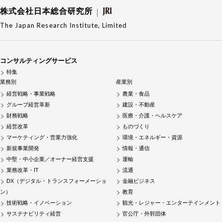
株式会社日本総合研究所
The Japan Research Institute, Limited
コンサルティングサービス
特集
業務別
産業別
経営戦略・事業戦略
農業・食品
グループ経営革新
建設・不動産
財務戦略
医療・介護・ヘルスケア
経営改革
ものづくり
マーケティング・営業力強化
環境・エネルギー・資源
新規事業開発
情報・通信
中堅・中小企業／オーナー経営支援
運輸
業務改革・IT
流通
DX（デジタル・トランスフォーメーショ
金融ビジネス
ン）
教育
技術戦略・イノベーション
観光・レジャー・エンターテインメント
サステナビリティ経営
官公庁・外郭団体