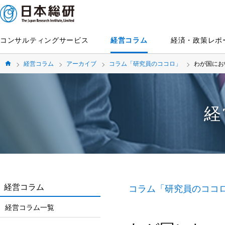
コンサルティングサービス
経営コラム
経済・政策レポ
経営コラム
アーカイブ
コラム「研究員のココロ」
わが国にお
経
経営コラム
コラム「研究員のココ
経営コラム一覧