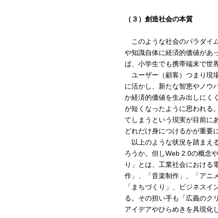
（３）創造社会の本質
このような社会のパラダイム
や知識自体に経済的価値があ
ば、小学生でも携帯端末で世
ユーザー（顧客）つまり現場
に活かし、新たな智恵やノウ
か経済的価値を生み出しにく
が短くなったように思われる
てしまうという現実が目前に
どれだけ身につけるかが重要
以上のような状況を踏まえる
ろうか。但しWeb 2.0の
り」とは、工業社会における
作」、「音楽制作」、「アニ
「まちづくり」、ビジネスイ
る。その担い手も「広義のクリ
アイデアやひらめきを具現化