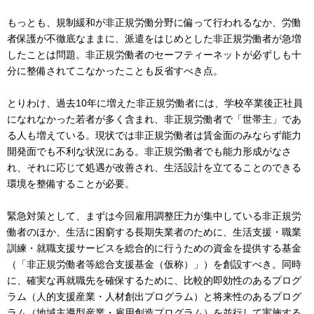
もっとも、規制緩和が非正規労働分野に偏って行われるなか、労働
者保護が不徹底なままに、派遣をはじめとした非正規労働者が急増
したことは問題。非正規労働者のセーフティーネットが必ずしも十
分に整備されてこなかったことも反省すべき点。
とりわけ、過去10年に増えた非正規労働者には、学校卒業後正社員
になれなかった若者が多く含まれ、非正規労働者で「世帯主」であ
る人も増えている。現状では非正規労働者は賃金面のみならず能力
開発面でも不利な状況にある。非正規労働者でも能力形成がなさ
れ、それに応じて処遇が改善され、生活設計を立てることのできる
環境を整備することが必要。
緊急対策として、まずは今回雇用調整圧力が集中している非正規労
働者のほか、生活に困窮する長期失業者のために、生活支援・職業
訓練・就職支援サービスを総合的に行うための資金を提供する基金
（「非正規労働者等総合支援基金（仮称）」）を創設すべき。同時
に、確実な再就職先を確保するために、比較的即効性のあるプログ
ラム（人的支援産業・人材創出プログラム）と将来性のあるプログ
ラム（地域主導型産業・雇用創造プログラム）を並行して実施する