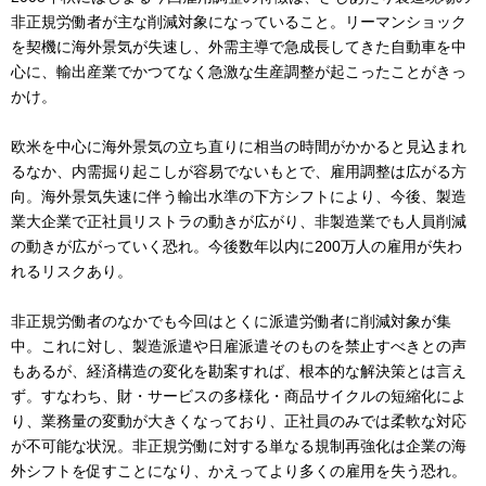
非正規労働者が主な削減対象になっていること。リーマンショック
を契機に海外景気が失速し、外需主導で急成長してきた自動車を中
心に、輸出産業でかつてなく急激な生産調整が起こったことがきっ
かけ。
欧米を中心に海外景気の立ち直りに相当の時間がかかると見込まれ
るなか、内需掘り起こしが容易でないもとで、雇用調整は広がる方
向。海外景気失速に伴う輸出水準の下方シフトにより、今後、製造
業大企業で正社員リストラの動きが広がり、非製造業でも人員削減
の動きが広がっていく恐れ。今後数年以内に200万人の雇用が失わ
れるリスクあり。
非正規労働者のなかでも今回はとくに派遣労働者に削減対象が集
中。これに対し、製造派遣や日雇派遣そのものを禁止すべきとの声
もあるが、経済構造の変化を勘案すれば、根本的な解決策とは言え
ず。すなわち、財・サービスの多様化・商品サイクルの短縮化によ
り、業務量の変動が大きくなっており、正社員のみでは柔軟な対応
が不可能な状況。非正規労働に対する単なる規制再強化は企業の海
外シフトを促すことになり、かえってより多くの雇用を失う恐れ。