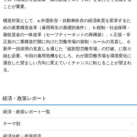
ことが重要。
構造対策として、a.外需依存・自動車依存の経済体質を変革するた
めの産業構造改革（雇用再生の基礎的条件）、b.税制・社会保障・
最低賃金の一体改革（セーフティーネットの再構築）、c.正規・非
正規の二重構造打開に向けた労働市場の規制・ルールの見直し、d.
新卒一括採用の見直しを通じた「縦割型労働市場」の打破、に取り
組む必要。今回の雇用危機をむしろ、わが国労働市場を環境変化に
適合した望ましい方向に変えていくチャンスに転じることが望まれ
る。
経済・政策レポート
経済・政策レポート一覧
テーマ別
経済分析・政策提言