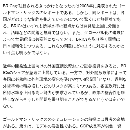
BRICsが注目されるきっかけとなったのは2003年に発表されたゴー
ルドマン・サックスのレポートである。しかし、同レポートは、各
国がどのような制約を抱えているかについて驚くほど無頓着であ
る。BRICsはいずれも所得水準の観点からは開発途上国に分類さ
れ、汚職などの問題と無縁ではない。また、グローバル化の進展に
よって世界経済は共変的になっており、BRICsを取り巻く環境は
日々複雑化しつつある。これらの問題にどのように対応するのかと
いう点も明らかではない。
近年の開発途上国向けの外国直接投資および証券投資をみると、BR
ICsのシェアが急速に上昇している。一方で、対外開放政策によって
各国は必然的に外的環境の変化を受けやすい経済国｢となり、過剰な
外貨準備の積み増しなどのリスクが高まりつつある。各国政府には
所得水準を上回る高い能力が要求されているが、政策の整合性を維
持しながらそうした問題を乗り切ることができるかどうかは定かで
ない。
ゴールドマン・サックスのシミュレーションの前提には再考の余地
がある。第１は、モデルの妥当性である。GDP成長率が労働、資