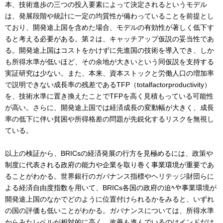
本、技術進歩の三つの投入要素によって決定されるというモデル
は、発展段階や統計に一定の均質性が備わっていることを前提とし
ており、開発途上国を含めた場合、モデルの有効性が著しく低下す
ると考える必要がある。第２は、キャッチアップ仮説の妥当性であ
る。開発途上国はコストをかけずに先進国の技術を導入でき、しか
も所得水準が低いほど、その余地が大きいという同仮説を支持する
実証研究は少ない。また、本来、資本ストックと労働人口の増加率
で説明できない成長率の残差であるTFP（totalfactorproductivity）
を、技術水準に置き換えたことでTFPを高く見積もっている可能性
が高い。さらに、開発途上国では経済成長の変動幅が大きく、成長
率の低下に伴い貧困や所得格差の問題が先鋭化するリスクを無視し
ている。
以上の検証から、BRICsの経済発展の行方を見極めるには、政策や
制度に代表される政府の能力や企業を取り巻く事業環境が重要であ
ることがわかる。世界銀行のガバナンス指標やヘリテッジ財団らに
よる経済自由度指数を用いて、BRICs各国の政府の迫ﾍや事業環境が
開発途上国のなかでどのように位置付けられるかをみると、いずれ
の国の評価も低いことがわかる。ガバナンスについては、所得水準
からみたレベルが相対的に高く、改善も進んでいるのはインドだけ