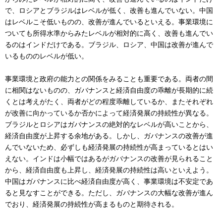
で、ロシアとブラジルはレベルが低く、改善も進んでいない。中国
はレベルこそ低いものの、改善が進んでいるといえる。事業環境に
ついても所得水準からみたレベルが相対的に高く、改善も進んでい
るのはインドだけである。ブラジル、ロシア、中国は改善が進んで
いるもののレベルが低い。
事業環境と政府の能力との関係をみることも重要である。両者の間
に相関はないものの、ガバナンスと経済自由度の乖離が長期的に続
くとは考えがたく、両者がどの程度乖離しているか、またそれぞれ
が改善に向かっているか否かによって経済発展の持続性が異なる。
ブラジルとロシアはガバナンスの絶対的なレベルが高いことから、
経済自由度が上昇する余地がある。しかし、ガバナンスの改善が進
んでいないため、必ずしも経済発展の持続性が高まっているとはい
えない。インドは小幅ではあるがガバナンスの改善が見られること
から、経済自由度も上昇し、経済発展の持続性は高いといえよう。
中国はガバナンスに比べ経済自由度が高く、事業環境は不安定であ
ると見なすことができる。ただし、ガバナンスの大幅な改善が進ん
でおり、経済発展の持続性が高まるものと期待される。