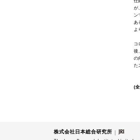
仕
が
ン
あ
よ
コ
後
の
た
(
株式会社日本総合研究所