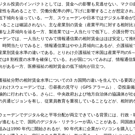
ジタル投資のインパクトとしては、賃金への影響も見逃せない。マクロ
産性を高めることで、労働分配率の押し下げに影響することが想定され、
低下傾向を辿っている。一方、スウェーデンや日本ではデジタル革命が
いることは確認されない。主な産業別の賃金（産業平均に対する相対比
確な上昇傾向を辿る一方、製造業では一人当たりで低下し、介護分野で
ーデンでは、一人当たりでみて情報通信業の相対賃金はほぼ安定して推
。時間当たりでみると、情報通信業はやや上昇傾向にあるが、介護福祉
産業別賃金水準の違いである。とりわけ介護福祉で米国は産業平均の5
では8 割程度の水準を確保している。わが国についてみれば、情報通信
向がある一方、医療福祉の相対賃金の低下傾向が目立つ。
護福祉分野の相対賃金水準についての3 カ国間の違いを生んでいる要因
りわけスウェーデンでは、①昼夜の見守り（GPS アラーム）、②投薬
極的に行われている。さらに、中央政府および地方自治体の協議体が社
の共通ビジョンを有し、従業員教育を重視していることなどが、相対的
ウェーデンでデジタル化と平等分配が両立できている背景には、行政・
が進むもとで、国民のデジタル・リテラシーが高いことがある。同国政
組みは1990 年代に開始されるが、90 年代末に企業がパソコンを購