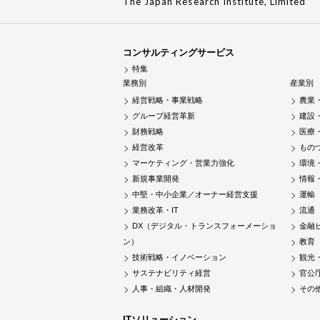
The Japan Research Institute, Limited
コンサルティングサービス
特集
業務別
産業別
経営戦略・事業戦略
農業
グループ経営革新
建設
財務戦略
医療
経営改革
もの
マーケティング・営業力強化
環境
新規事業開発
情報
中堅・中小企業／オーナー経営支援
運輸
業務改革・IT
流通
DX（デジタル・トランスフォーメーショ
金融
ン）
教育
技術戦略・イノベーション
観光
サステナビリティ経営
官公
人事・組織・人材開発
その
ITソリューション