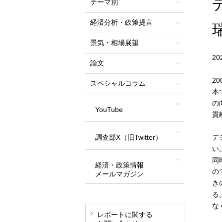
テーマ別
経済分析・政策提言
景気・相場展望
2
論文
2
スペシャルコラム
本
の
YouTube
貢
調査部X（旧Twitter）
デ
い
同
経済・政策情報
の
メールマガジン
き
る
な
レポートに関する