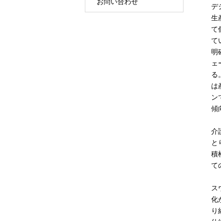
お問い合わせ
デ
生
て
て
明
ェ
る
は
ン
傾
介
と
積
て
ス
化
り