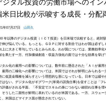
デジタル投資の労働市場へのイン
瑞米日比較が示唆する成長・分配
021年07月27日
山田久
000 年以降のデジタル投資（ＩＣＴ投資）を日米瑞で比較すると、絶
で伸び悩んでいる。もっとも、ＧＤＰに対する割合ではわが国は必ずし
向上に大きく寄与しているとみられる。わが国については、業務効率化
献を果たす一方、付加価値創造・収益力強化の面では十分な効果を挙げ
ジタル化の雇用への影響については、数年前に懸念された「ＡＩが雇用
。雇用の二極化への影響については、米国ではそれが鮮明にみられる一
時に低賃金職種を減らすという理想的な形になっている。日本では緩や
ではない。デジタル化がギグワーク(単発の請負仕事)を促すことは「フ
の評価がされる半面、「不安定でスキルの身につかない細切れ仕事を増
。そうした二面性が鮮明に表れているのが米国である。一方、スウェー
く、米国ほどマイナス面が懸念されていない。