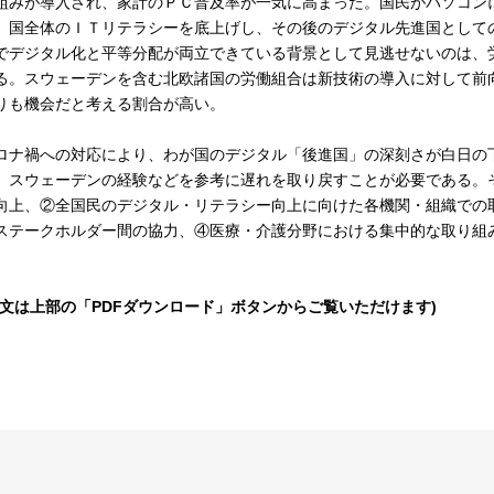
組みが導入され、家計のＰＣ普及率が一気に高まった。国民がパソコン
、国全体のＩＴリテラシーを底上げし、その後のデジタル先進国として
でデジタル化と平等分配が両立できている背景として見逃せないのは、
る。スウェーデンを含む北欧諸国の労働組合は新技術の導入に対して前
りも機会だと考える割合が高い。
ロナ禍への対応により、わが国のデジタル「後進国」の深刻さが白日の
、スウェーデンの経験などを参考に遅れを取り戻すことが必要である。
向上、②全国民のデジタル・リテラシー向上に向けた各機関・組織での
ステークホルダー間の協力、④医療・介護分野における集中的な取り組
全文は上部の「PDFダウンロード」ボタンからご覧いただけます)