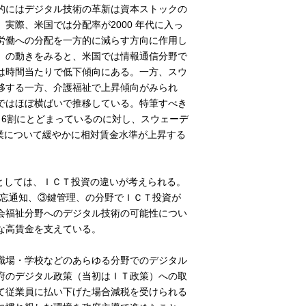
的にはデジタル技術の革新は資本ストックの
実際、米国では分配率が2000 年代に入っ
労働への分配を一方的に減らす方向に作用し
）の動きをみると、米国では情報通信分野で
は時間当たりで低下傾向にある。一方、スウ
移する一方、介護福祉で上昇傾向がみられ
ではほぼ横ばいで推移している。特筆すべき
～6割にとどまっているのに対し、スウェーデ
業について緩やかに相対賃金水準が上昇する
としては、ＩＣＴ投資の違いが考えられる。
備忘通知、③鍵管理、の分野でＩＣＴ投資が
会福祉分野へのデジタル技術の可能性につい
な高賃金を支えている。
職場・学校などのあらゆる分野でのデジタル
府のデジタル政策（当初はＩＴ政策）への取
入して従業員に払い下げた場合減税を受けられる