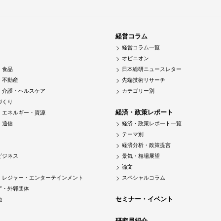
経営コラム
経営コラム一覧
オピニオン
・食品
日本総研ニュースレター
・不動産
先端技術リサーチ
・介護・ヘルスケア
カテゴリー別
づくり
経済・政策レポート
・エネルギー・資源
・通信
経済・政策レポート一覧
テーマ別
経済分析・政策提言
ビジネス
景気・相場展望
論文
・レジャー・エンターテインメント
スペシャルコラム
庁・外郭団体
セミナー・イベント
他
研究員紹介