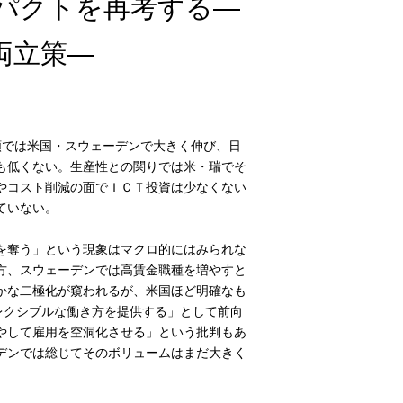
パクトを再考する―
両立策―
対額では米国・スウェーデンで大きく伸び、日
も低くない。生産性との関りでは米・瑞でそ
やコスト削減の面でＩＣＴ投資は少なくない
ていない。
を奪う」という現象はマクロ的にはみられな
方、スウェーデンでは高賃金職種を増やすと
かな二極化が窺われるが、米国ほど明確なも
レクシブルな働き方を提供する」として前向
やして雇用を空洞化させる」という批判もあ
デンでは総じてそのボリュームはまだ大きく