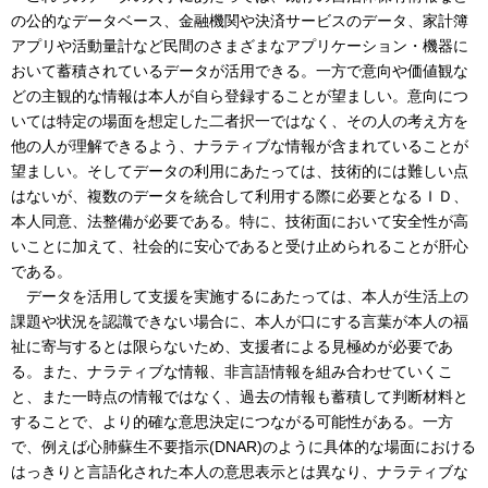
の公的なデータベース、金融機関や決済サービスのデータ、家計簿
アプリや活動量計など民間のさまざまなアプリケーション・機器に
おいて蓄積されているデータが活用できる。一方で意向や価値観な
どの主観的な情報は本人が自ら登録することが望ましい。意向につ
いては特定の場面を想定した二者択一ではなく、その人の考え方を
他の人が理解できるよう、ナラティブな情報が含まれていることが
望ましい。そしてデータの利用にあたっては、技術的には難しい点
はないが、複数のデータを統合して利用する際に必要となるＩＤ、
本人同意、法整備が必要である。特に、技術面において安全性が高
いことに加えて、社会的に安心であると受け止められることが肝心
である。
データを活用して支援を実施するにあたっては、本人が生活上の
課題や状況を認識できない場合に、本人が口にする言葉が本人の福
祉に寄与するとは限らないため、支援者による見極めが必要であ
る。また、ナラティブな情報、非言語情報を組み合わせていくこ
と、また一時点の情報ではなく、過去の情報も蓄積して判断材料と
することで、より的確な意思決定につながる可能性がある。一方
で、例えば心肺蘇生不要指示(DNAR)のように具体的な場面における
はっきりと言語化された本人の意思表示とは異なり、ナラティブな