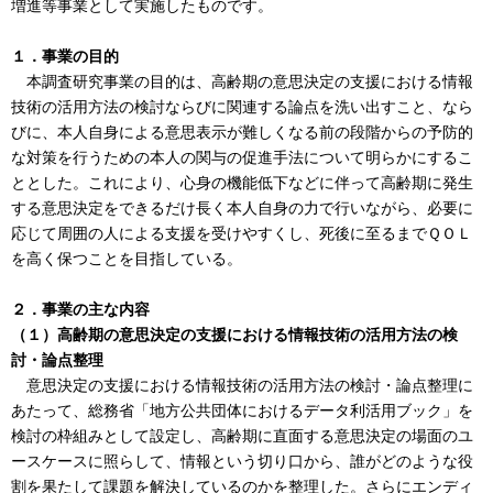
増進等事業として実施したものです。
１．事業の目的
本調査研究事業の目的は、高齢期の意思決定の支援における情報
技術の活用方法の検討ならびに関連する論点を洗い出すこと、なら
びに、本人自身による意思表示が難しくなる前の段階からの予防的
な対策を行うための本人の関与の促進手法について明らかにするこ
ととした。これにより、心身の機能低下などに伴って高齢期に発生
する意思決定をできるだけ長く本人自身の力で行いながら、必要に
応じて周囲の人による支援を受けやすくし、死後に至るまでＱＯＬ
を高く保つことを目指している。
２．事業の主な内容
（１）高齢期の意思決定の支援における情報技術の活用方法の検
討・論点整理
意思決定の支援における情報技術の活用方法の検討・論点整理に
あたって、総務省「地方公共団体におけるデータ利活用ブック」を
検討の枠組みとして設定し、高齢期に直面する意思決定の場面のユ
ースケースに照らして、情報という切り口から、誰がどのような役
割を果たして課題を解決しているのかを整理した。さらにエンディ