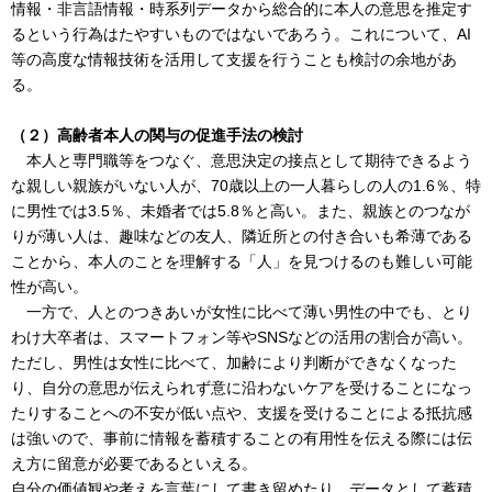
情報・非言語情報・時系列データから総合的に本人の意思を推定す
るという行為はたやすいものではないであろう。これについて、AI
等の高度な情報技術を活用して支援を行うことも検討の余地があ
る。
（２）高齢者本人の関与の促進手法の検討
本人と専門職等をつなぐ、意思決定の接点として期待できるよう
な親しい親族がいない人が、70歳以上の一人暮らしの人の1.6％、特
に男性では3.5％、未婚者では5.8％と高い。また、親族とのつなが
りが薄い人は、趣味などの友人、隣近所との付き合いも希薄である
ことから、本人のことを理解する「人」を見つけるのも難しい可能
性が高い。
一方で、人とのつきあいが女性に比べて薄い男性の中でも、とり
わけ大卒者は、スマートフォン等やSNSなどの活用の割合が高い。
ただし、男性は女性に比べて、加齢により判断ができなくなった
り、自分の意思が伝えられず意に沿わないケアを受けることになっ
たりすることへの不安が低い点や、支援を受けることによる抵抗感
は強いので、事前に情報を蓄積することの有用性を伝える際には伝
え方に留意が必要であるといえる。
自分の価値観や考えを言葉にして書き留めたり、データとして蓄積