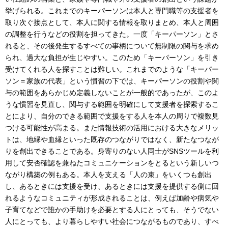
挙げられる。これまでのキーパーソンは本人と専門職等の支援者を
取り次ぐ接点として、本人に関する情報を取りまとめ、本人と周囲
の調整を行うなどの役割を担ってきた。一度「キーパーソン」とさ
れると、その後発生するすべての事柄について無制限の関与を求め
られ、過大な負担が生じやすい。このため「キーパーソン」を引き
受けてくれる人を探すことは難しい。これまでのような「キーパー
ソン＝家族の代表」という慣習の下では、キーパーソンの役割や関
与の範囲をあらかじめ定義しないことが一般的であったが、このよ
うな慣習を見直し、関与する範囲を明確にして支援者を探索するこ
とにより、自分のできる範囲で支援をする人を本人の周りで複数見
つける可能性が高まる。また情報技術の活用における大きなメリッ
トは、地縁や血縁といった既存のつながりではなく、新たなつなが
りを創出できることである。身寄りのない人同士がSNSツールを利
用して安否確認を兼ねたコミュニケーションをとるという新しいつ
ながり構築の例もある。本人を支える「人の束」をいくつも創出
し、あるときには支援を受け、あるときには支援を提供する側に回
れるようなコミュニティが形成されることは、例えば加齢や病気や
子育てなどで誰かの手助けを必要とする人にとっても、そうでない
人にとっても、より暮らしやすい社会につながるものであり、すべ