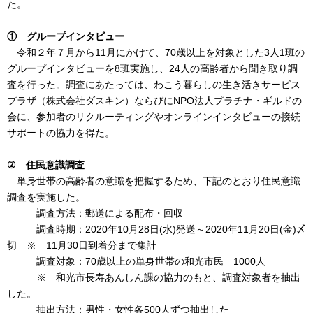
た。
① グループインタビュー
令和２年７月から11月にかけて、70歳以上を対象とした3人1班の
グループインタビューを8班実施し、24人の高齢者から聞き取り調
査を行った。調査にあたっては、わこう暮らしの生き活きサービス
プラザ（株式会社ダスキン）ならびにNPO法人プラチナ・ギルドの
会に、参加者のリクルーティングやオンラインインタビューの接続
サポートの協力を得た。
② 住民意識調査
単身世帯の高齢者の意識を把握するため、下記のとおり住民意識
調査を実施した。
調査方法：郵送による配布・回収
調査時期：2020年10月28日(水)発送～2020年11月20日(金)〆
切 ※ 11月30日到着分まで集計
調査対象：70歳以上の単身世帯の和光市民 1000人
※ 和光市長寿あんしん課の協力のもと、調査対象者を抽出
した。
抽出方法：男性・女性各500人ずつ抽出した