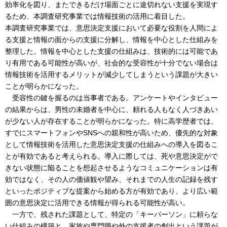
効率化を図り、またできるだけ場面ごとに途切れない支援を実現す
るため、本調査研究事業では情報技術の活用に着目した。
本調査研究事業では、意思決定支援において必要な役割を人間によ
る支援と情報の面からの支援に分解し、情報を中心とした仕組みを
整理した。情報を中心とした支援の仕組みは、技術的には可能であ
り有用である可能性が高いが、社会的な受容性が十分でない場合は
情報技術を活用するメリットが減少してしまうという課題が大きい
ことが明らかになった。
受容性の鍵を握るのは当事者である。アンケートやインタビュー
の結果からは、男性の未婚者を中心に、頼れる人もなく人づきあい
が少ない人が存在することが明らかになった。特に高学歴者では、
すでにスマートフォンやSNSへの親和性が高いため、優先的な対象
として情報技術を活用した意思決定支援の仕組みへの導入を図るこ
とが有効であると考えられる。導入に際しては、死や意思決定がで
きない状態に陥ることを想起させるようなコミュニケーションは有
効ではなく、その人の価値観や望み、それまでの人生の記録を残す
といったポジティブな提案から始める方が有効であり、より広い範
囲の意思決定に活用できる情報が得られる可能性が高い。
一方で、残された課題として、特定の「キーパーソン」に頼らな
い仕組みの構築と、家族や専門職や外の支援者の創出という課題が