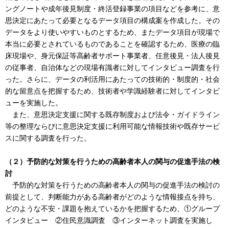
ングノートや成年後見制度・終活登録事業の項目などを参考に、意
思決定にあたって必要となるデータ項目の構成案を作成した。その
データをより使いやすいものとするため、またデータ項目が現場で
本当に必要とされているものであることを確認するため、医療の臨
床現場や、身元保証等高齢者サポート事業者、任意後見・法人後見
の従事者、自治体などの現場有識者に対してインタビュー調査を行
った。さらに、データの利活用にあたっての技術的・制度的・社会
的な留意点を把握するため、技術者や学識経験者に対してインタビ
ューを実施した。
また、意思決定支援に関する既存制度および法令・ガイドライン
等の整理ならびに意思決定支援に利用可能な情報技術や既存サービ
スに関する調査を行った。
（２）予防的な対策を行うための高齢者本人の関与の促進手法の検
討
予防的な対策を行うための高齢者本人の関与の促進手法の検討の
前提として、判断能力がある高齢者がどのような情報接点を持ち、
どのような不安・課題を抱えているかを把握するため、①グループ
インタビュー ②住民意識調査 ③インターネット調査を実施し