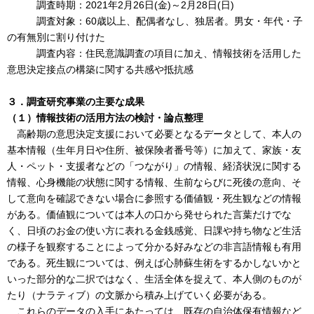
調査時期：2021年2月26日(金)～2月28日(日)
調査対象：60歳以上、配偶者なし、独居者。男女・年代・子
の有無別に割り付けた
調査内容：住民意識調査の項目に加え、情報技術を活用した
意思決定接点の構築に関する共感や抵抗感
３．調査研究事業の主要な成果
（１）情報技術の活用方法の検討・論点整理
高齢期の意思決定支援において必要となるデータとして、本人の
基本情報（生年月日や住所、被保険者番号等）に加えて、家族・友
人・ペット・支援者などの「つながり」の情報、経済状況に関する
情報、心身機能の状態に関する情報、生前ならびに死後の意向、そ
して意向を確認できない場合に参照する価値観・死生観などの情報
がある。価値観については本人の口から発せられた言葉だけでな
く、日頃のお金の使い方に表れる金銭感覚、日課や持ち物など生活
の様子を観察することによって分かる好みなどの非言語情報も有用
である。死生観については、例えば心肺蘇生術をするかしないかと
いった部分的な二択ではなく、生活全体を捉えて、本人側のものが
たり（ナラティブ）の文脈から積み上げていく必要がある。
これらのデータの入手にあたっては、既存の自治体保有情報など