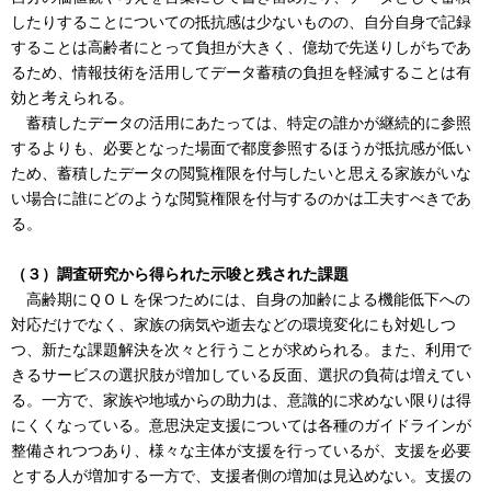
したりすることについての抵抗感は少ないものの、自分自身で記録
することは高齢者にとって負担が大きく、億劫で先送りしがちであ
るため、情報技術を活用してデータ蓄積の負担を軽減することは有
効と考えられる。
蓄積したデータの活用にあたっては、特定の誰かが継続的に参照
するよりも、必要となった場面で都度参照するほうが抵抗感が低い
ため、蓄積したデータの閲覧権限を付与したいと思える家族がいな
い場合に誰にどのような閲覧権限を付与するのかは工夫すべきであ
る。
（３）調査研究から得られた示唆と残された課題
高齢期にＱＯＬを保つためには、自身の加齢による機能低下への
対応だけでなく、家族の病気や逝去などの環境変化にも対処しつ
つ、新たな課題解決を次々と行うことが求められる。また、利用で
きるサービスの選択肢が増加している反面、選択の負荷は増えてい
る。一方で、家族や地域からの助力は、意識的に求めない限りは得
にくくなっている。意思決定支援については各種のガイドラインが
整備されつつあり、様々な主体が支援を行っているが、支援を必要
とする人が増加する一方で、支援者側の増加は見込めない。支援の