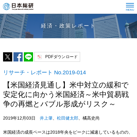
経済・政策レポート
PDFダウンロード
リサーチ・レポート No.2019-014
【米国経済見通し】米中対立の緩和で
安定化に向かう米国経済～米中貿易戦
争の再燃とバブル形成がリスク～
2019年12月03日
井上肇
、
松田健太郎
、橘高史尚
米国経済の成長ペースは2018年央をピークに減速しているものの、