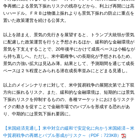
争再燃による景気下振れリスクの残存などから、利上げ再開には高
いハードル。ＦＲＢは物価上振れよりも景気下振れの防止に重点を
置いた政策運営を続ける公算大。
以上を踏まえ、景気の先行きを展望すると、トランプ大統領が景気
に配慮した政策運営を行うと予想されるほか、緩和的な金融環境が
景気を下支えすることで、20年後半にかけて成長ペースは小幅なが
ら持ち直しへ。ただし、米中覇権争いの長期化が予想されるため、
景気の力強い拡大は見込み薄。結果として、予測期間を通じて成長
ペースは２％程度とみられる潜在成長率並みにとどまる見通し。
以上のメインシナリオに対して、米中貿易戦争の展開次第で上下双
方向に振れるリスク。また、緩和的な金融環境は、短期的には景気
下振れリスクを抑制するものの、各種マーケットにおけるリスクテ
イクの動きを促すことで金融市場でのバブルを形成する恐れがあ
り、中期的には景気下振れ要因に。
【米国経済見通し】米中対立の緩和で安定化に向かう米国経済～米
中貿易戦争の再燃とバブル形成がリスク～（PDF：723KB）