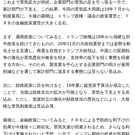
これまで景気拡大が持続。企業部門が景気の足を引っ張る一方で、
家計部門が下支え。この結果、今回の景気拡大局面は19年７月から
戦後最長に。今後の展開は、トランプ政権・議会の政策運営と、Ｆ
ＲＢの金融政策運営が大きく左右。
まず、通商政策についてみると、トランプ政権は18年から強硬な対
中政策を続けてきたものの、20年11月の大統領選挙までは姿勢を軟
化させる見通し。再選を目指すトランプ大統領は、中国との貿易戦
争の激化が景気悪化や株安を招き、支持率の低下を招く事態を回避
する方向へ。そのため、製造業を中心とする企業部門の弱さが雇用
削減などを通じて家計部門に波及する事態には至らない見込み。
次に、財政政策に目を向けると、19年夏に超党派予算法が成立した
ことで、当面は財政支出の拡大が可能となり、景気を下支えする見
込み。ただし、党派対立の激化や財政状況の悪化などにより、大規
模な景気刺激策は見込み薄。
最後に、金融政策についてみると、ＦＲＢによる予防的な利下げの
効果が今後徐々に顕在化。景気失速が回避されるため、さらなる利
下げは実施されないと予想。一方で、インフレ期待の低迷や貿易戦