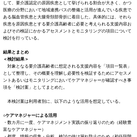
して、要介護認定の原因疾患として挙げられる割合が大きく、かつ
医療の分野において地域連携パスの整備と活用が進んでいる疾患で
ある脳血管疾患と大腿骨頚部骨折に着目した。具体的には、それら
疾患を原因疾患とする要介護高齢者に必要と考えられる支援内容お
よびその検証にかかるアセスメントとモニタリングの項目について
検討を行っている。
結果とまとめ
＜検討結果＞
対象となる要介護高齢者に想定される支援内容を「項目一覧表」
として整理し、その概要を理解し必要性を検証するためにアセスメ
ントあるいはモニタリングにおいてケアマネジャーが確認すべき事
項を「検討案」としてまとめた。
本検討案は利用者別に、以下のような活用を想定している。
○ケアマネジャーによる活用
・数カ月に一度、ケアマネジメント実践の振り返りのため（経験豊
富なケアマネジャー）
・都度、情報の収集・分析、検討の抜け漏れ防止のため（初任段階