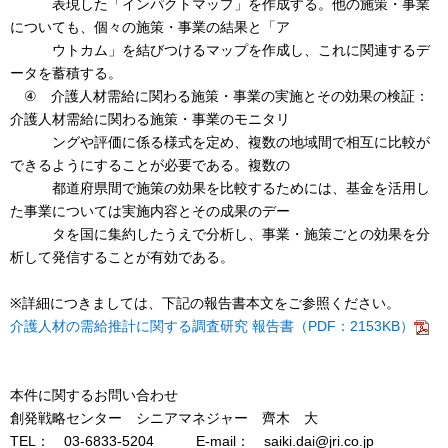
表現した「インパクトマップ」を作成する。他の施策・事業
についても、個々の施策・事業の結果と「ア
ウトカム」を結びつけるマップを作成し、これに関連するデ
ータを蓄積する。
④ 介護人材需給に関わる施策・事業の実施とその効果の検証：
介護人材需給に関わる施策・事業のモニタリ
ングや評価に係る様式を定め、複数の地域間で相互に比較が
できるようにすることが必要である。複数の
都道府県間で施策の効果を比較するためには、基金を活用し
た事業については実施内容とその成果のデー
タを国に集約したうえで分析し、事業・施策ごとの効果を分
析して発信することが有効である。
※詳細につきましては、下記の報告書本文をご参照ください。
介護人材の需給推計に関する調査研究 報告書（PDF：2153KB）
本件に関するお問い合わせ
創発戦略センター シニアマネジャー 齊木 大
TEL： 03-6833-5204 E-mail： saiki.dai@jri.co.jp