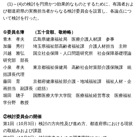
(1)～(4)の検討を円滑かつ効果的なものとするために、有識者およ
び都道府県の実務担当者からなる検討委員会を設置し、各論点につ
いて検討を行った。
①委員名簿 （五十音順、敬称略）
青木 孝夫 広島県健康福祉局 医療介護人材課 参事
加藤 秀行 埼玉県福祉部高齢者福祉課 介護人材担当 主幹
川越 雅弘 国立社会保障・人口問題研究所 社会保障基礎理論
研究部 部長
小泉 孝夫 東京都福祉保健局 高齢社会対策部介護保険課 統
括課長代理
藤田 育 京都府健康福祉部介護・地域福祉課 福祉人材・企
画担当 副課長（総括）
堀田 聰子 国際医療大学大学院 医療福祉経営専攻 医療福祉
学分野 教授
②検討委員会の開催
第1回（10月3日）検討の方向性及び進め方、都道府県における現状
の取組みおよび課題