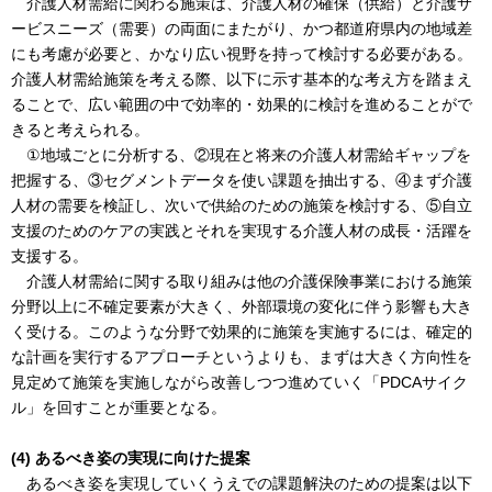
介護人材需給に関わる施策は、介護人材の確保（供給）と介護サ
ービスニーズ（需要）の両面にまたがり、かつ都道府県内の地域差
にも考慮が必要と、かなり広い視野を持って検討する必要がある。
介護人材需給施策を考える際、以下に示す基本的な考え方を踏まえ
ることで、広い範囲の中で効率的・効果的に検討を進めることがで
きると考えられる。
①地域ごとに分析する、②現在と将来の介護人材需給ギャップを
把握する、③セグメントデータを使い課題を抽出する、④まず介護
人材の需要を検証し、次いで供給のための施策を検討する、⑤自立
支援のためのケアの実践とそれを実現する介護人材の成長・活躍を
支援する。
介護人材需給に関する取り組みは他の介護保険事業における施策
分野以上に不確定要素が大きく、外部環境の変化に伴う影響も大き
く受ける。このような分野で効果的に施策を実施するには、確定的
な計画を実行するアプローチというよりも、まずは大きく方向性を
見定めて施策を実施しながら改善しつつ進めていく「PDCAサイク
ル」を回すことが重要となる。
(4) あるべき姿の実現に向けた提案
あるべき姿を実現していくうえでの課題解決のための提案は以下