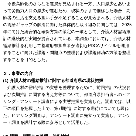
今後高齢化のさらなる進展が見込まれる一方、人口減少とあいま
って労働力人口の減少が進むため、現状のままで推移した場合、高
齢者の生活を支える担い手が不足することが見込まれる。介護人材
の需給ギャップの解消に向けた具体的な取り組みに関しては、2025
年に向けた総合的な確保方策の策定の一環として、介護人材需給推
計の継続的な実施が提言されている。本調査においては、介護人材
需給推計を利用して都道府県担当者が適切なPDCAサイクルを運用
することに向けた課題・問題点の整理および課題解消の方策を整理
することを目的とした。
２．事業の内容
(1) 介護人材の需給推計に関する都道府県の現状把握
介護人材の需給推計の実態を整理するために、前回推計の状況お
よび次期推計に関する考え方等について、都道府県担当者へのヒア
リング・アンケート調査による実態把握を実施した。調査では、以
下の項目を把握した上で、第7期推計に対する期待についても尋ね
た。ヒアリング調査は、アンケート調査に先立って実施し、アンケ
ート調査を設計する際に参考として活用した。