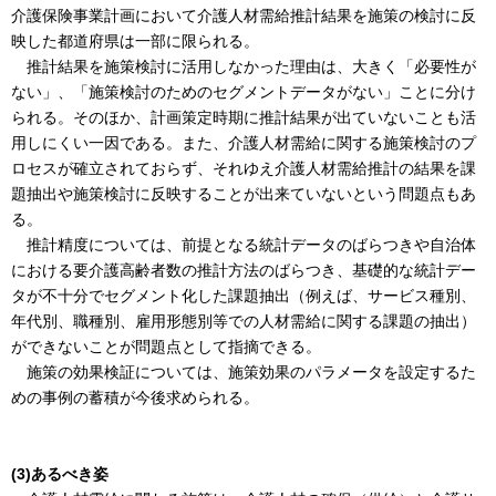
介護保険事業計画において介護人材需給推計結果を施策の検討に反
映した都道府県は一部に限られる。
推計結果を施策検討に活用しなかった理由は、大きく「必要性が
ない」、「施策検討のためのセグメントデータがない」ことに分け
られる。そのほか、計画策定時期に推計結果が出ていないことも活
用しにくい一因である。また、介護人材需給に関する施策検討のプ
ロセスが確立されておらず、それゆえ介護人材需給推計の結果を課
題抽出や施策検討に反映することが出来ていないという問題点もあ
る。
推計精度については、前提となる統計データのばらつきや自治体
における要介護高齢者数の推計方法のばらつき、基礎的な統計デー
タが不十分でセグメント化した課題抽出（例えば、サービス種別、
年代別、職種別、雇用形態別等での人材需給に関する課題の抽出）
ができないことが問題点として指摘できる。
施策の効果検証については、施策効果のパラメータを設定するた
めの事例の蓄積が今後求められる。
(3)あるべき姿