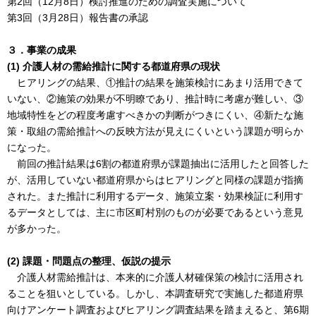
第2回（12月8日）検討推進のための調査実施について
第3回（3月28日）報告書の承認
３．事業の成果
(1) 介護人材の需給推計に関する都道府県の現状
ヒアリングの結果、①推計の結果を施策検討にあまり活用できて
いない、②施策の効果が不明瞭であり、推計時に考慮が難しい、③
地域特性をどの程度考慮すべきかの判断がつきにくい、④新たな施
策・取組の需給推計への反映方法が見えにくいという課題が明らか
になった。
前回の推計結果は6割の都道府県が課題抽出に活用したと回答した
が、活用していない都道府県からはヒアリングと同様の課題が指摘
された。また推計に利用するデータ、施策立案・効果検証に利用す
るデータとしては、主に市区町村別のものが必要であるという意見
が多かった。
(2) 課題・問題点の整理、仮説の提示
介護人材需給推計は、本来的に介護人材確保策の検討に活用され
ることを狙いとしている。しかし、本調査研究で実施した都道府県
向けアンケート調査およびヒアリング調査結果を踏まえると、第6期