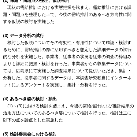
(2) 課題・問題点の整理、仮説検討
現状の需給推計における実態把握を踏まえ、需給推計における課
題・問題点を整理した上で、今後の需給推計のあるべき方向性に関
する仮説の検討を実施した
(3) データ分析の試行
検討した仮説についてその有効性・有用性について確認・検討す
るために、需給推計の際に活用すべきと想定した詳細データの試行
的な分析を実施した。事業者、従事者の状況を従来の調査の枠組み
よりも詳細に把握・検討を行った。事業者からの収集データについ
ては、広島県にて実施した調査結果について提供いただき、集計・
分析した。従事者に関するデータは、本調査研究独自にインターネ
ットによるアンケートを実施し、集計・分析を行った。
(4) あるべき姿の検討・抽出
(1)～(3)における検討を踏まえ、今後の需給推計および推計結果の
活用方法についてのあるべき姿について検討を行った。検討は主に
以下の点を論点とした実施した
(5) 検討委員会における検討