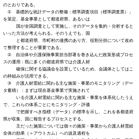
のとおりである。
① 基礎的な統計データの整備：標準調査項目（標準調査票）」
を策定、基金事業として都道府県、あるいは
国が全国調査として実施し、そのデータを集約・分析すると
いった方法が考えられる。そのうえでも、国
と都道府県、市町村の連携のあり方、役割分担について改め
て整理することが重要である。
② 自治体や介護保険事業担当部署を巻き込んだ政策形成プロセ
スの運用：既に多くの都道府県では介護人材
確保に関する協議会を設置しているため、会議体としてはこ
の枠組みが活用できる。
③ 介護人材需給に関わる主な施策・事業のモニタリング（デー
タ蓄積）：まずは現在基金事業で実施されて
いる介護人材需給に関わる主な施策・事業を体系化したうえ
で、これらの体系ごとにモニタリング・評価
で把握すべき指標（データ）の標準を示し、これを各都道府
県が収集、国に報告するプロセスとする。
主だった施策については個々の施策・事業から介護人材需給
全体の効果（＝アウトカム）への波及過程を