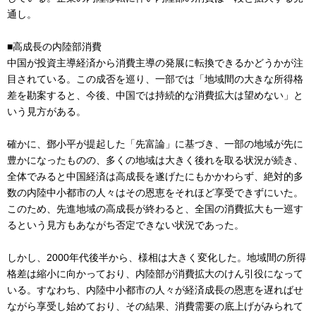
通し。
■高成長の内陸部消費
中国が投資主導経済から消費主導の発展に転換できるかどうかが注
目されている。この成否を巡り、一部では「地域間の大きな所得格
差を勘案すると、今後、中国では持続的な消費拡大は望めない」と
いう見方がある。
確かに、鄧小平が提起した「先富論」に基づき、一部の地域が先に
豊かになったものの、多くの地域は大きく後れを取る状況が続き、
全体でみると中国経済は高成長を遂げたにもかかわらず、絶対的多
数の内陸中小都市の人々はその恩恵をそれほど享受できずにいた。
このため、先進地域の高成長が終わると、全国の消費拡大も一巡す
るという見方もあながち否定できない状況であった。
しかし、2000年代後半から、様相は大きく変化した。地域間の所得
格差は縮小に向かっており、内陸部が消費拡大のけん引役になって
いる。すなわち、内陸中小都市の人々が経済成長の恩恵を遅ればせ
ながら享受し始めており、その結果、消費需要の底上げがみられて