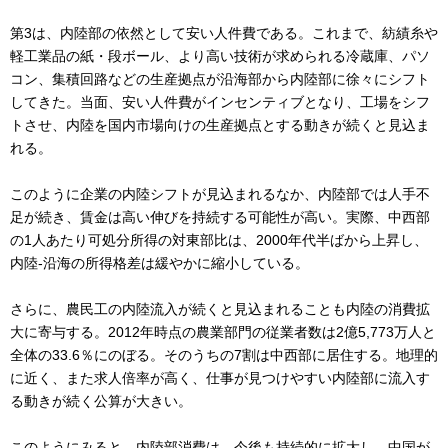
第3は、内陸部の依然として安い人件費である。これまで、紡績糸や
軽工業品の紙・段ボール、より高い技術が求められる冷蔵庫、パソ
コン、集積回路などの生産拠点が沿海部から内陸部に徐々にシフト
してきた。当面、安い人件費がインセンティブとなり、工場をシフ
トさせ、内陸を国内市場向けの生産拠点とする動きが続くと見込ま
れる。
このように企業の内陸シフトが見込まれるなか、内陸部では人手不
足が続き、賃金は高い伸びを持続する可能性が高い。実際、中西部
の1人あたり可処分所得の対東部比は、2000年代半ばから上昇し、
内陸-沿海の所得格差は緩やかに縮小している。
さらに、農民工の内陸流入が続くと見込まれることも内陸の消費拡
大に寄与する。2012年時点の農業部門の従業者数は2億5,773万人と
全体の33.6％にのぼる。そのうちの7割は中西部に居住する。地理的
に近く、また求人倍率が高く、仕事が見つけやすい内陸部に流入す
る動きが続く公算が大きい。
このようにみると、内陸部消費は、今後も持続的に拡大し、中国が