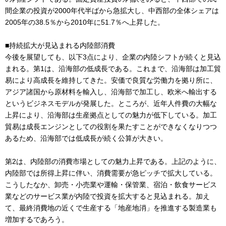
間企業の投資が2000年代半ばから急拡大し、中西部の全体シェアは
2005年の38.5％から2010年に51.7％へ上昇した。
■持続拡大が見込まれる内陸部消費
今後を展望しても、以下3点により、企業の内陸シフトが続くと見込
まれる。第1は、沿海部の低成長である。これまで、沿海部は加工貿
易により高成長を維持してきた。安価で良質な労働力を拠り所に、
アジア諸国から原材料を輸入し、沿海部で加工し、欧米へ輸出する
というビジネスモデルが発展した。ところが、近年人件費の大幅な
上昇により、沿海部は生産拠点としての魅力が低下している。加工
貿易は成長エンジンとしての役割を果たすことができなくなりつつ
あるため、沿海部では低成長が続く公算が大きい。
第2は、内陸部の消費市場としての魅力上昇である。上記のように、
内陸部では所得上昇に伴い、消費需要が急ピッチで拡大している。
こうしたなか、卸売・小売業や運輸・保管業、宿泊・飲食サービス
業などのサービス業が内陸で投資を拡大すると見込まれる。加え
て、最終消費地の近くで生産する「地産地消」を推進する製造業も
増加するであろう。