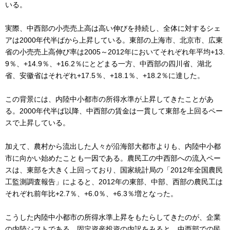
いる。
実際、中西部の小売売上高は高い伸びを持続し、全体に対するシェ
アは2000年代半ばから上昇している。東部の上海市、北京市、広東
省の小売売上高伸び率は2005～2012年においてそれぞれ年平均+13.
9％、+14.9％、+16.2％にとどまる一方、中西部の四川省、湖北
省、安徽省はそれぞれ+17.5％、+18.1％、+18.2％に達した。
この背景には、内陸中小都市の所得水準が上昇してきたことがあ
る。2000年代半ば以降、中西部の賃金は一貫して東部を上回るペー
スで上昇している。
加えて、農村から流出した人々が沿海部大都市よりも、内陸中小都
市に向かい始めたことも一因である。農民工の中西部への流入ペー
スは、東部を大きく上回っており、国家統計局の「2012年全国農民
工監測調査報告」によると、2012年の東部、中部、西部の農民工は
それぞれ前年比+2.7％、+6.0％、+6.3％増となった。
こうした内陸中小都市の所得水準上昇をもたらしてきたのが、企業
の内陸シフトである。固定資産投資の内訳をみると、中西部での民