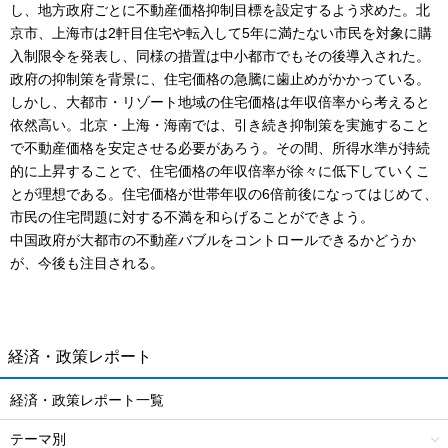
し、地方政府ごとに不動産価格抑制目標を設定するよう求めた。北
京市、上海市は2軒目住宅や転入して5年に満たない市民を対象に購
入制限令を発表し、同様の措置は中小都市でもその後導入された。
政府の抑制策を背景に、住宅価格の急騰に歯止めがかかっている。
しかし、大都市・リゾート地域の住宅価格は年収倍率から考えると
依然高い。北京・上海・海南では、引き続き抑制策を実施すること
で不動産価格を安定させる必要があろう。その間、所得水準が持続
的に上昇することで、住宅価格の年収倍率が徐々に低下していくこ
とが理想である。住宅価格が世帯年収の6倍前後になってはじめて、
市民の住宅問題に対する不満を和らげることができよう。
中国政府が大都市の不動産バブルをコントロールできるかどうか
が、今後も注目される。
経済・政策レポート
経済・政策レポート一覧
テーマ別