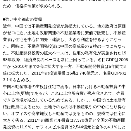
ため、価格抑制策が求められる。
■強い中小都市の実需
近年、中国では不動産開発投資が急拡大している。地方政府は原価
がゼロに近い土地を政府関連の不動産業者に安価で販売し、不動産
業者は住宅を中心に開発・建設し、大きな利益を得るようになっ
た。同時に、不動産開発投資は中国の高成長の支柱の一つにもなっ
た。不動産開発投資の拡大ペースは、住宅の私有化が実施された19
98年以降、経済成長のペースを常に上回っている。名目GDPは2005
年から2010年まで2倍に拡大する一方、不動産開発投資は5年間で3
倍に拡大した。2011年の投資規模は6兆1,740億元と、名目GDPの1
3.1％を占める。
中国不動産市場の主役は住宅である。日本における不動産投資の中
心は土地(更地)であるが、これは土地所有権が私有化されて、売買
できる市場が成立しているためである。しかし、中国では土地所有
権は政府にあるため、土地そのものは不動産取引の中心になり得な
い。オフィスや商業施設も不動産ではあるものの、規模では住宅に
大きく劣る。2011年の商業ビル投資は7,370億元と全国の不動産開
発投資の11.9％、オフィスビル投資は2,544億元と全体の4.1％にと