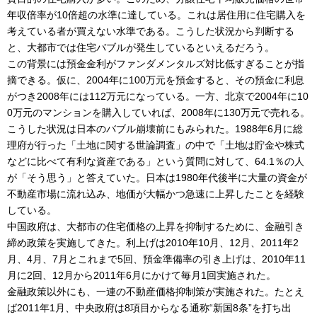
年収倍率が10倍超の水準に達している。これは居住用に住宅購入を
考えている者が買えない水準である。こうした状況から判断する
と、大都市では住宅バブルが発生しているといえるだろう。
この背景には預金金利がファンダメンタルズ対比低すぎることが指
摘できる。仮に、2004年に100万元を預金すると、その預金に利息
がつき2008年には112万元になっている。一方、北京で2004年に10
0万元のマンションを購入していれば、2008年に130万元で売れる。
こうした状況は日本のバブル崩壊前にもみられた。1988年6月に総
理府が行った「土地に関する世論調査」の中で「土地は貯金や株式
などに比べて有利な資産である」という質問に対して、64.1％の人
が「そう思う」と答えていた。日本は1980年代後半に大量の資金が
不動産市場に流れ込み、地価が大幅かつ急速に上昇したことを経験
している。
中国政府は、大都市の住宅価格の上昇を抑制するために、金融引き
締め政策を実施してきた。利上げは2010年10月、12月、2011年2
月、4月、7月とこれまで5回、預金準備率の引き上げは、2010年11
月に2回、12月から2011年6月にかけて毎月1回実施された。
金融政策以外にも、一連の不動産価格抑制策が実施された。たとえ
ば2011年1月、中央政府は8項目からなる通称“新国8条”を打ち出