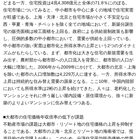
どまる一方、住宅投資は4兆4,308億元と全体の71.8％にのぼる。
住宅市場についてみると、中小都市を中心に多くの地域で住宅実需
が旺盛である。上海・天津・北京と住宅市場が小さく不安定な山
西・寧夏・青海・チベットを除く全ての地域において、新築分譲住
宅の販売面積は竣工面積を上回る。政府による供給規制政策も影響
し、圧倒的多数の中小都市において、需要が供給を上回っている。
中小都市の強い実需は都市化と所得水準の上昇という2つのダイナミ
ズムがもたらしている。まず、都市化は大きな住宅の新規需要を生
み出す。農村部から都市部への人口流入を背景に、都市部の人口が
大幅に増加した。2006年から2009年にかけて、大都市の北京・上海
を除いた都市の人口増加数は4,229万人に達する。一方、所得水準の
上昇は持続的な住み替え需要の源泉となる。ここ10年、中国内陸部
においても所得水準は2桁の上昇を続けてきた。人々は、老朽化した
マンションとそれに伴う厳しい屋内設備・居住環境から、徐々に新
築のよりよいマンションに住み替えつつある。
■大都市の住宅価格年収倍率の低下が課題
不動産市場の課題は大都市・リゾート地の住宅価格の上昇を抑制す
ることである。大都市の上海・北京とリゾート地の海南省では、投
資目的の住宅購入が多い。このため、分譲住宅平均販売価格の世帯