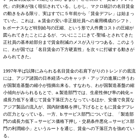
代」の到来が強く喧伝されている。しかし、マクロ統計の名目賃金
の動きをみる限り、実はすでに５年前から「賃金デフレ」は始まっ
ていた。これは、a.賃金の安い非正規社員への雇用構成のシフト、
b.ボーナスなど特別給与の圧縮、という形で人件費コストの圧縮が
図られてきたことによるが、ついにここにきて-聖域-とされてきた
正社員の基本給部分まで賃金削減のメスが入りつつある。このよう
に、わが国では「名目賃金の下方硬直性」を次々に打破する動きが
みられてきた。
1997年半ば以降にみられる名目賃金の右肩下がりのトレンドの底流
には、アジア諸国の日本経済へのキャッチ・アップの進展に伴うわ
が国製造基盤の縮小が指摘出来る。すなわち、わが国製造基盤の縮
小傾向がみられるもとで、a.製造部門では、生産性伸び率の鈍化＝
成長力低下を通じて賃金下落圧力となっているほか、安価で良質な
アジア製品の流入が、国内財価格を押し下げるとともに賃金デフレ
の圧力となっている。一方、b.サービス部門については、「製造部
門の成長力低下→サービス価格下押し・交易条件悪化→サービス部
門の利潤縮小」というルートを通じ、賃金への下落圧力を強めてい
る。