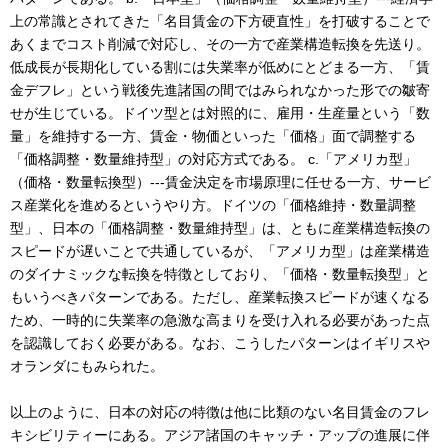
上の常識とされてきた「名目賃金の下方硬直性」を打破することで
あくまでコスト削減で対応し、その一方で産業構造転換を先送り。
低成長が長期化している割には失業率が低めにとどまる一方、「賃
金デフレ」という戦後先進諸国の間ではみられなかった形での皺寄
せが生じている。ドイツ型とは対照的に、雇用・生産量という「数
量」を維持する一方、賃金・物価といった「価格」面で調整する
「価格調整・数量維持型」の対応方式である。 c.「アメリカ型」
（価格・数量転換型）---賃金決定を市場原理に任せる一方、サービ
ス産業化を進めるというやり方。ドイツの「価格維持・数量調整
型」、日本の「価格調整・数量維持型」は、ともに産業構造転換の
スピードが遅いことで共通しているが、「アメリカ型」は産業構造
のダイナミックな転換を特徴としており、「価格・数量転換型」と
もいうべきパターンである。ただし、産業転換スピードが速くなる
ため、一時的に失業率の急激な高まりを受け入れる必要があった点
を認識しておく必要がある。なお、こうしたパターンはイギリスや
オランダにもみられた。
以上のように、日本の対応の特徴は他に比類のない名目賃金のフレ
キシビリティーにある。アジア諸国のキャッチ・アップの進展に伴