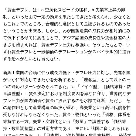
「賃金デフレ」は、a.空洞化スピードの緩和、b.失業率上昇の抑
制、といった面で一定の効果を果たしてきたと考えられ、少なくと
もこれまでのところ、合理的な選択として是認されるものであった
ということが出来る。しかし、わが国製造業の成長力が相対的にみ
て低下する傾向にあるもとで、アジア諸国の成長性や賃金格差の大
きさを踏まえれば、賃金デフレ圧力は根強い。そうしたもとで、い
ずれ賃金デフレと一般物価のデフレーションがスパイラル的に進行
する恐れがないとは言えない。
新興工業国の台頭に伴う成長力低下・デフレ圧力に対し、先進各国
がいかに対応してきたかを分析すると、「理念型」として以下の三
つの適応パターンがみられてきた。 a.「ドイツ型」（価格維持・数
量調整型）---賃金決定における制度要因を頑なに守り、世界的なデ
フレ圧力が国内物価や賃金に波及するのを水際で遮断。ただし、そ
の副作用として産業構造の転換が遅れ、高失業という高い代償を甘
受しなければならなくなった。賃金・物価といった「価格」体系を
維持する一方、失業・空洞化という「数量」で調整する「価格維
持・数量調整型」の対応方式であり、主にEU 諸国に多くみられる
パターンである。 b.「日本型」（価格調整・数量維持型）---経済学