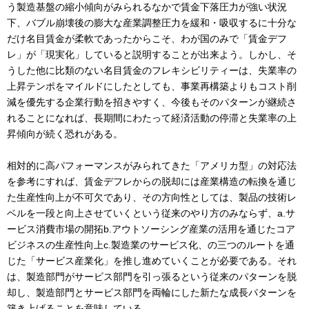
う製造基盤の縮小傾向がみられるなかで賃金下落圧力が強い状況
下、バブル崩壊後の膨大な産業調整圧力を緩和・吸収するに十分な
だけ名目賃金が柔軟であったからこそ、わが国のみで「賃金デフ
レ」が「現実化」していると説明することが出来よう。しかし、そ
うした他に比類のない名目賃金のフレキシビリティーは、失業率の
上昇テンポをマイルドにしたとしても、事業再構築よりもコスト削
減を優先する企業行動を招きやすく、今後もそのパターンが継続さ
れることになれば、長期間にわたって経済活動の停滞と失業率の上
昇傾向が続く恐れがある。
相対的に高パフォーマンスがみられてきた「アメリカ型」の対応法
を参考にすれば、賃金デフレからの脱却には産業構造の転換を通じ
た生産性向上が不可欠であり、その方向性としては、製品の技術レ
ベルを一段と向上させていくという従来のやり方のみならず、a.サ
ービス消費市場の開拓b.アウトソーシング産業の活用を通じたコア
ビジネスの生産性向上c.製造業のサービス化、の三つのルートを通
じた「サービス産業化」を推し進めていくことが必要である。それ
は、製造部門がサービス部門を引っ張るという従来のパターンを脱
却し、製造部門とサービス部門を両輪にした新たな成長パターンを
築き上げることを意味している。