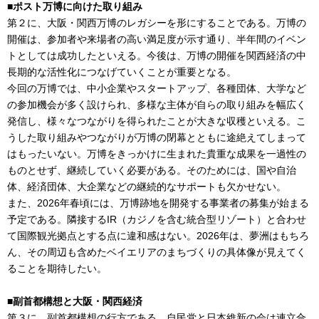
■ポスト万博に向けた取り組み
第２に、大阪・関西万博のレガシーを形にすることである。万博の
開催は、参加者や来場者の高い満足度が示す通り、半年間のイベン
トとしては成功したといえる。今後は、万博の開催を関西経済の中
長期的な活性化につなげていくことが重要となる。
今回の万博では、中小企業やスタートアップ、各種団体、大学など
の参加機会が多く設けられ、多様な主体が自らの取り組みを幅広く
発信し、様々なつながりを得られたことが大きな収穫といえる。こ
うした取り組みやつながりが万博の閉幕とともに途絶えてしまって
はもったいない。万博をきっかけに生まれた貴重な成果を一過性の
ものとせず、継続していく必要がある。そのためには、国や自治
体、経済団体、大企業などの継続的なサポートも欠かせない。
また、2026年春頃には、万博跡地を開発する事業者の募集が始まる
予定である。隣接するIR（カジノを含む統合型リゾート）と合わせ
て国際観光拠点とする点に違和感はない。2026年は、夢洲はもちろ
ん、その周辺も含めたベイエリアのまちづくりの具体像が見えてく
ることを期待したい。
■副首都構想と大阪・関西経済
第３に、副首都構想の行方である。自民党と日本維新の会は連立合