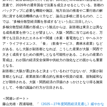
意書で、2026年の通常国会で法案を成立させるとしている。首都の
バックアップに必要な機能や施設、地方自治の推進や二重行政の解
消に資する統治機構のあり方など、論点は多岐に渡るものの、ここ
では、“多極分散型経済圏を形成する”という点に注目したい。
多極分散型経済圏の形成という観点からは、副首都は東京とは異な
る成長産業を持つことが望ましい。大阪・関西に当てはめると、万
博でも注目されたエネルギー関連（水素・蓄電池など）やヘルスケ
ア・ライフサイエンス、「食」（飲食サービス、農林水産業）など
がある。もし大阪が副首都となれば、こうした産業が大阪・関西で
大きく成長するための後押しとなる可能性がある。これらの産業の
育成は、わが国の経済安全保障や供給力の強化などの面からも重要
となる。
副首都に大阪が選ばれると決まっているわけではないが、大阪が副
首都となれば、産業政策の重点的な推進や投資の促進、規制緩和な
どが期待される。大阪・関西経済の浮揚のきっかけとなり得る施策
として、今後の議論の行方が注目される。
＜関連レポート＞
藤山光雄・西浦瑞穂、「
《2025～27年度関西経済見通し》緩やかな