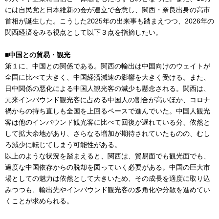
には自民党と日本維新の会が連立で合意し、関西・奈良出身の高市
首相が誕生した。こうした2025年の出来事も踏まえつつ、2026年の
関西経済をみる視点として以下３点を指摘したい。
■中国との貿易・観光
第１に、中国との関係である。関西の輸出は中国向けのウェイトが
全国に比べて大きく、中国経済減速の影響を大きく受ける。また、
日中関係の悪化による中国人観光客の減少も懸念される。関西は、
元来インバウンド観光客に占める中国人の割合が高いほか、コロナ
禍からの持ち直しも全国を上回るペースで進んでいた。中国人観光
客は他のインバウンド観光客に比べて回復が遅れている分、依然と
して拡大余地があり、さらなる増加が期待されていたものの、むし
ろ減少に転じてしまう可能性がある。
以上のような状況を踏まえると、関西は、貿易面でも観光面でも、
過度な中国依存からの脱却を図っていく必要がある。中国の巨大市
場としての魅力は依然として大きいため、その成長を適度に取り込
みつつも、輸出先やインバウンド観光客の多角化や分散を進めてい
くことが求められる。