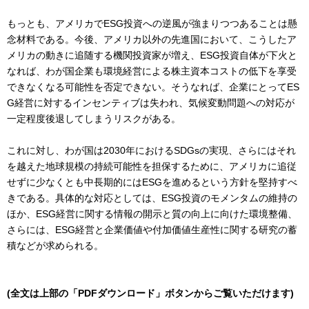
もっとも、アメリカでESG投資への逆風が強まりつつあることは懸
念材料である。今後、アメリカ以外の先進国において、こうしたア
メリカの動きに追随する機関投資家が増え、ESG投資自体が下火と
なれば、わが国企業も環境経営による株主資本コストの低下を享受
できなくなる可能性を否定できない。そうなれば、企業にとってES
G経営に対するインセンティブは失われ、気候変動問題への対応が
一定程度後退してしまうリスクがある。
これに対し、わが国は2030年におけるSDGsの実現、さらにはそれ
を越えた地球規模の持続可能性を担保するために、アメリカに追従
せずに少なくとも中長期的にはESGを進めるという方針を堅持すべ
きである。具体的な対応としては、ESG投資のモメンタムの維持の
ほか、ESG経営に関する情報の開示と質の向上に向けた環境整備、
さらには、ESG経営と企業価値や付加価値生産性に関する研究の蓄
積などが求められる。
(全文は上部の「PDFダウンロード」ボタンからご覧いただけます)