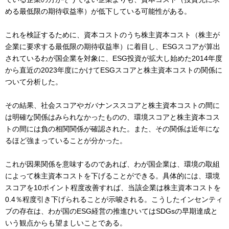
める最低限の期待収益率）が低下している可能性がある。
これを検証するために、資本コストのうち株主資本コスト（株主が
企業に要求する最低限の期待収益率）に着目し、ESGスコアが算出
されているわが国企業を対象に、ESG投資が拡大し始めた2014年度
から直近の2023年度にかけてESGスコアと株主資本コストの関係に
ついて分析した。
その結果、社会スコアやガバナンススコアと株主資本コストの間に
は明確な関係はみられなかったものの、環境スコアと株主資本コス
トの間には負の相関関係が確認された。また、その関係は近年にな
るほど強まっていることが分かった。
これが因果関係を意味するのであれば、わが国企業は、環境の取組
によって株主資本コストを下げることができる。具体的には、環境
スコアを10ポイント程度改善すれば、当該企業は株主資本コストを
0.4％程度引き下げられることが示唆される。こうしたインセンティ
ブの存在は、わが国のESG経営の推進ひいてはSDGsの早期達成と
いう観点からも望ましいことである。