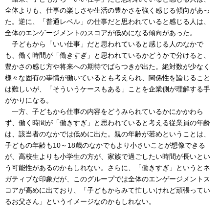
全体よりも、仕事の楽しさや生活の豊かさを強く感じる傾向があっ
た。逆に、「普通レベル」の仕事だと思われていると感じる人は、
全体のエンゲージメントのスコアが低めになる傾向があった。
子どもから「いい仕事」だと思われていると感じる人のなかで
も、働く時間が「働きすぎ」と思われているかどうかで分けると、
豊かさの感じ方や将来への期待でばらつきが出た。絶対数が少なく
様々な固有の事情が働いているとも考えられ、関係性を論じること
は難しいが、「そういうケースもある」ことを企業側が理解する手
がかりになる。
一方、子どもから仕事の内容をどうみられているかにかかわら
ず、働く時間が「働きすぎ」と思われていると考える従業員の年齢
は、該当者のなかでは低めに出た。親の年齢が若めということは、
子どもの年齢も10～18歳のなかでもより小さいことが想像できる
が、高校生よりも小学生の方が、家族で過ごしたい時間が長いとい
う可能性があるのかもしれない。さらに、「働きすぎ」というとネ
ガティブな印象だが、このグループでは全体のエンゲージメントス
コアが高めに出ており、「子どもからみて忙しいけれど頑張ってい
るお父さん」というイメージなのかもしれない。