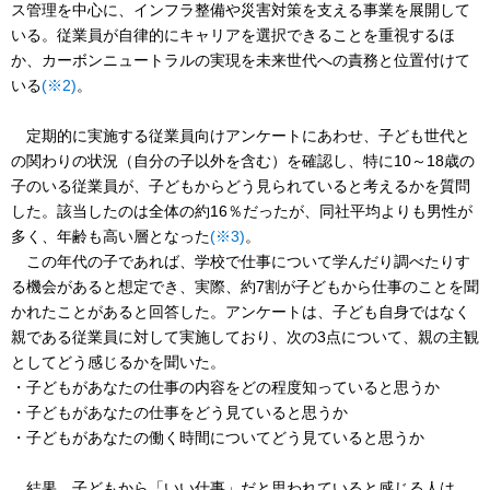
ス管理を中心に、インフラ整備や災害対策を支える事業を展開して
いる。従業員が自律的にキャリアを選択できることを重視するほ
か、カーボンニュートラルの実現を未来世代への責務と位置付けて
いる
(※2)
。
定期的に実施する従業員向けアンケートにあわせ、子ども世代と
の関わりの状況（自分の子以外を含む）を確認し、特に10～18歳の
子のいる従業員が、子どもからどう見られていると考えるかを質問
した。該当したのは全体の約16％だったが、同社平均よりも男性が
多く、年齢も高い層となった
(※3)
。
この年代の子であれば、学校で仕事について学んだり調べたりす
る機会があると想定でき、実際、約7割が子どもから仕事のことを聞
かれたことがあると回答した。アンケートは、子ども自身ではなく
親である従業員に対して実施しており、次の3点について、親の主観
としてどう感じるかを聞いた。
・子どもがあなたの仕事の内容をどの程度知っていると思うか
・子どもがあなたの仕事をどう見ていると思うか
・子どもがあなたの働く時間についてどう見ていると思うか
結果、子どもから「いい仕事」だと思われていると感じる人は、