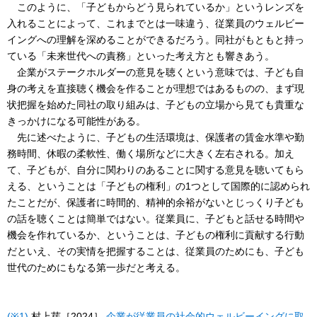
このように、「子どもからどう見られているか」というレンズを
入れることによって、これまでとは一味違う、従業員のウェルビー
イングへの理解を深めることができるだろう。同社がもともと持っ
ている「未来世代への責務」といった考え方とも響きあう。
企業がステークホルダーの意見を聴くという意味では、子ども自
身の考えを直接聴く機会を作ることが理想ではあるものの、まず現
状把握を始めた同社の取り組みは、子どもの立場から見ても貴重な
きっかけになる可能性がある。
先に述べたように、子どもの生活環境は、保護者の賃金水準や勤
務時間、休暇の柔軟性、働く場所などに大きく左右される。加え
て、子どもが、自分に関わりのあることに関する意見を聴いてもら
える、ということは「子どもの権利」の1つとして国際的に認められ
たことだが、保護者に時間的、精神的余裕がないとじっくり子ども
の話を聴くことは簡単ではない。従業員に、子どもと話せる時間や
機会を作れているか、ということは、子どもの権利に貢献する行動
だといえ、その実情を把握することは、従業員のためにも、子ども
世代のためにもなる第一歩だと考える。
(※1)
村上芽［2024］
企業が従業員の社会的ウェルビーイングに取