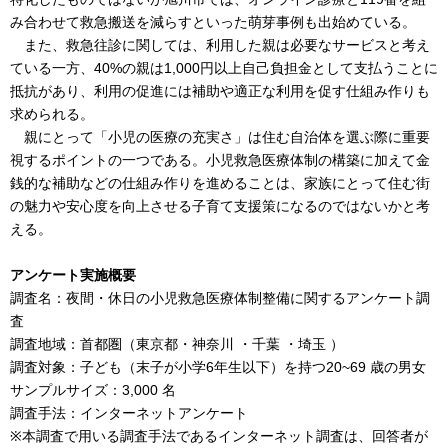
み合わせて救急搬送を減らすといった萌芽事例も出始めている。
また、救急往診に関しては、利用した親は必要なサービスと考え
ている一方、40%の親は1,000円以上自己負担金として支払うことに
抵抗があり、利用の促進には補助や適正な利用を促す仕組み作りも
求められる。
親にとって「小児の医療の充実さ」は住む自治体を選ぶ際に重要
視するポイントの一つである。小児救急医療体制の構築に加えて金
銭的な補助などの仕組み作りを進めることは、家族にとって住む街
の魅力や安心度を向上させる子育て支援策になるのではないかと考
える。
アンケート実施概要
調査名：夜間・休日の小児救急医療体制整備に関するアンケート調
査
調査地域：首都圏（東京都・神奈川 ・千葉 ・埼玉 ）
調査対象：子ども（末子が小学6年生以下）を持つ20~69 歳の男女
サンプルサイズ：3,000 名
調査手法：インターネットアンケート
※本調査で用いる調査手法であるインターネット調査は、回答者が