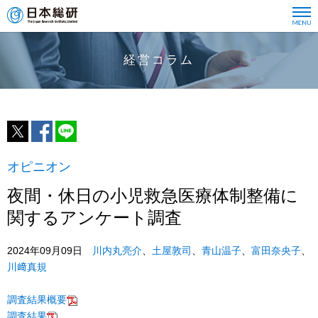
経営コラム
オピニオン
夜間・休日の小児救急医療体制整備に
関するアンケート調査
2024年09月09日
川内丸亮介
、
土屋敦司
、
青山温子
、
富田奈央子
、
川﨑真規
調査結果概要
調査結果