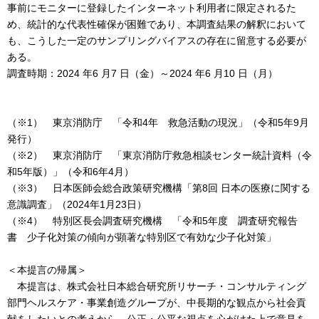
事前にモニターに登録したインターネット利用者に限定されるた
め、統計的な代表性確保が困難であり、本調査結果の解釈において
も、こうした一定のサンプリングバイアスの存在に留意する必要が
ある。
調査時期：2024 年6 月7 日（金）～2024 年6 月10 日（月）
（※1） 東京消防庁 「令和4年 救急活動の現況」（令和5年9月
発行）
（※2） 東京消防庁 「東京消防庁救急相談センター統計資料（令
和5年版）」（令和6年4月）
（※3） 日本医師会総合政策研究機構「第8回 日本の医療に関する
意識調査」（2024年1月23日）
（※4） 特別区長会調査研究機構 「令和5年度 調査研究報告
書 少子化対策の傾向が顕著な特別区で有効な少子化対策」
＜本提言の帰属＞
本提言は、株式会社日本総合研究所リサーチ・コンサルティング
部門ヘルスケア・事業創造グループが、中長期的な観点から社会貢