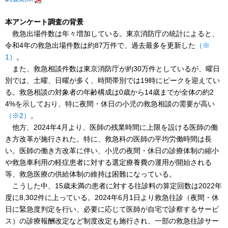
本アンケート調査の背景
救急出場件数は年々増加している。東京消防庁の統計によると、
令和4年の救急出場件数は約87万件で、過去最多を更新した
（※
1）
。
また、救急相談件数は東京消防庁が約30万件としているが、曜日
別では、土曜、日曜が多く、時間帯別では19時にピークを迎えてい
る。救急相談の対象者の年齢構成は0歳から14歳までが全体の約2
4%を示しており、特に夜間・休日の小児の救急相談の需要が高い
（※2）
。
他方、2024年4月より、医師の残業時間に上限を設ける医師の働
き方改革が施行された。特に、救急科の医師の平均労働時間は長
い。医師の働き方改革に伴い、小児の夜間・休日の診療体制の縮小
や救急車利用の軽症患者に対する選定療養費の運用が開始される
等、救急医療の供給体制の維持は困難になっている。
こうした中、15歳未満の患者に対する往診料の算定回数は2022年
度に8,302件に上っている。2024年6月1日より救急往診（夜間・休
日に緊急度判定を行い、必要に応じて医師が自宅で診察するサービ
ス）の診療報酬改定など制度改定も施行され、一部の救急往診サー