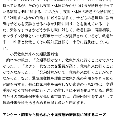
持っているが、そのうち夜間・休日にかかりつけ医が診療を行って
いる家庭は4%に留まる。このため、夜間・休日の救急の受診に関し
て「利用すべきかの判断」に迷う親は多く、子どもの急病時に親自
身は子どもを受診させるべきか判断に困りごとを抱えている。ま
た、受診をすべきかどうか悩む親に対して、救急往診、電話相談、
オンライン診療といった医療サービスが提供されているが、救急外
来・119 番と比較してその認知度は低く、十分に普及はしていな
い。
・小児救急外来への通院困難性
約25%の親は、「交通手段がなく、救急外来に行くことができな
かった」、「タクシー代などの交通費が高く、救急外来に行くこと
ができなかった」、「兄弟姉妹がいて、救急外来に行くことができ
なかった」など、通院困難性を理由に救急外来の利用をあきらめた
経験を有する。特に自家用車を保有しない家庭のうち27%は、交通
手段がなく救急外来に行くことの難しさに不満を抱えている。世帯
当たりの自動車保有率が低い都市部では、通院困難性を要因として
救急外来受診をあきらめる家庭も多いと想定する。
アンケート調査から得られた小児救急医療体制に関するニーズ