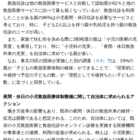
救急往診は他の救急医療サービスと比較して認知度が62％と他の
救急医療サービスに比べて最も低くなっているが、救急往診を利用
したことがある親の86%は小児夜間・休日往診を必要なサービスと
考えており、特に、子ども2人以上を持つ親や乳幼児を持つ親の救急
往診のニーズが高い。
また、家族で住む街を決める際に3割程度の親は「小児の医療の充
実度」を重視しており、特に「小児科の充実」、「夜間・休日救急
外来の充実」を自治体に求めている親が多い。
なお、東京23区の団体が実施した別の調査
（※4）
では、19%の
親が「子どもの救急医療体制の確保」ができることで、「現実的に
今後持つ予定の子どもの数」が「理想として今後持ちたい子どもの
数」に近づくと回答している。
夜間・休日の小児救急医療体制整備に関して自治体に求められるア
クション
働き方改革の影響もあり、既存の夜間・休日の救急外来の維持・
拡充は困難であると想定される。このため、自治体においては、既
存の小児救急医療と救急往診やオンライン診療を実施する医療機関
や事業者との連携、利用の促進が求められる。例えば、小児医療に
特化したものではないが旭川市では、オンライン診療と119番を組