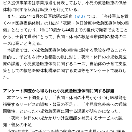
ビス提供事業者は事業撤退を発表しており、小児の救急医療の供給
体制に関する状況は転換点を迎えている。
また、2024年1月の日医総研の調査
（※3）
では、「今後重点を置
くべき医療提供体制」の1位が「夜間・休日診療や救急医療体制の整
備」となっており、特に20歳から44歳までの世代で顕著であること
から、子育て世帯にとって、夜間・休日の救急医療体制の整備のニ
ーズは高いと考える。
本調査では、小児救急医療体制の整備に関する示唆を得ることを
目的に、子どもを持つ首都圏の親に対し、夜間・休日の小児救急医
療の課題、小児救急医療体制に関するニーズ、自治体の子育て支援
策としての救急医療体制構築に関する要望等をアンケートで聴取し
た。
アンケート調査から得られた小児救急医療体制に関する課題
本アンケート調査より、「夜間・休日の小児かかりつけ医機能を
補完するサービスの認知・普及の不足」、「小児救急外来への通院
困難性」といった小児救急医療に関する課題が明らかになった。
・夜間・休日の小児かかりつけ医機能を補完するサービスの認
知・普及の不足
小学6年生以下の子どもを持つ家庭の79％で小児かかりつけ医を