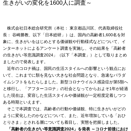
生きがいの変化を1600人に調査～
株式会社日本総合研究所（本社： 東京都品川区、代表取締役社
長： 谷崎勝教、以下「日本総研」）は、国内の高齢者1,600名を対
象に、生きがいをはじめとする価値観や行動様式などについて、イ
ンターネットによるアンケート調査を実施し、その結果を「高齢者
の生きがい等意識調査2024」（以下「本調査」）として取りまとめ
ましたので発表します。
近年のコロナ禍は、国民の生活スタイルへの影響という観点にお
いて、これまでに類を見ない大きな社会問題となり、急速なパラダ
イムシフトをもたらしました。新型コロナウイルス感染症が第5類へ
と移行し、「アフターコロナ」の社会となってからおよそ1年が経過
した現在は、変容した生活スタイルや価値観が一定程度定着しつつ
ある時期といえます。
そこで本調査では、高齢者の行動や価値観、特に生きがいがどの
ように変化したのかなどについて、また、近年増加している「おひ
とりさま」とされる層についても着目し、実態を把握しました。
「高齢者の生きがい等意識調査2024」を発表 ～コロナ前後におけ