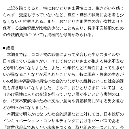
上記を踏まえると、特におひとりさま男性には、生きがいを感じ
られず、交流も行っていないなど、孤立・孤独の状況にある者も少
なくないと推察される。また、おひとりさま男性の方が女性よりも
保有する金融資産が比較的少ないこともあり、将来不安解消のため
の金銭的負担については消極的な傾向がみられる。
■ 総括
本調査では、コロナ禍の影響によって変容した生活スタイルや
日々感じている生きがい、そしておひとりさまが抱える将来不安な
どが明らかになりました。また、性年代などの属性によって生きが
いが異なることなどが示されたことから、特に現在・将来の生きが
いの創出や高齢期の男性の社会的つながりの維持といった社会的課
題も浮き彫りになりました。さらに、おひとりさまについては、と
りわけ男性に人との交流を行っていない層が多いという実態のほ
か、将来不安解消のための支払い意向や資産状況に関する男女差な
どが明らかになりました。
本調査で明らかになった社会的課題などに対しては、日本総研の
インキュベーション・コンサルティングにおけるパーパスである
「次世代起点でありたい未来をつくる」取り組みの一つとして、今