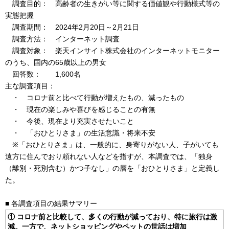
調査目的： 高齢者の生きがい等に関する価値観や行動様式等の
実態把握
調査期間： 2024年2月20日～2月21日
調査方法： インターネット調査
調査対象： 楽天インサイト株式会社のインターネットモニター
のうち、国内の65歳以上の男女
回答数： 1,600名
主な調査項目：
・ コロナ前と比べて行動が増えたもの、減ったもの
・ 現在の楽しみや喜びを感じることの有無
・ 今後、現在より充実させたいこと
・ 「おひとりさま」の生活意識・将来不安
※「おひとりさま」は、一般的に、身寄りがない人、子がいても
遠方に住んでおり頼れない人などを指すが、本調査では、「独身
（離別・死別含む）かつ子なし」の層を「おひとりさま」と定義し
た。
■ 各調査項目の結果サマリー
① コロナ前と比較して、多くの行動が減っており、特に旅行は激
減。一方で、ネットショッピングやペットの世話は増加