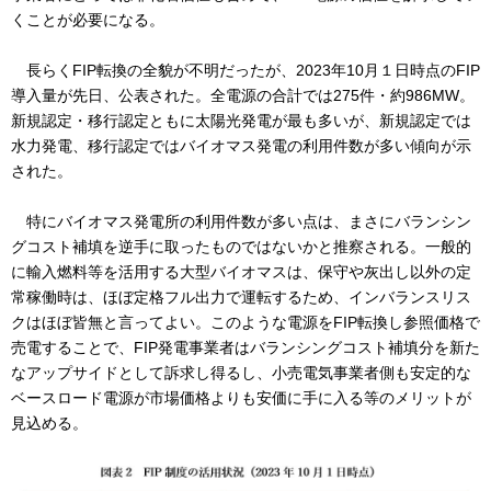
くことが必要になる。
長らくFIP転換の全貌が不明だったが、2023年10月１日時点のFIP
導入量が先日、公表された。全電源の合計では275件・約986MW。
新規認定・移行認定ともに太陽光発電が最も多いが、新規認定では
水力発電、移行認定ではバイオマス発電の利用件数が多い傾向が示
された。
特にバイオマス発電所の利用件数が多い点は、まさにバランシン
グコスト補填を逆手に取ったものではないかと推察される。一般的
に輸入燃料等を活用する大型バイオマスは、保守や灰出し以外の定
常稼働時は、ほぼ定格フル出力で運転するため、インバランスリス
クはほぼ皆無と言ってよい。このような電源をFIP転換し参照価格で
売電することで、FIP発電事業者はバランシングコスト補填分を新た
なアップサイドとして訴求し得るし、小売電気事業者側も安定的な
ベースロード電源が市場価格よりも安価に手に入る等のメリットが
見込める。