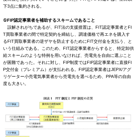
下3点に集約される。
①FIP認定事業者を補助するスキームであること
誤解されがちであるが、FIT法の支援措置は、FIT認定事業者とFI
T買取事業者の間で特定契約を締結し、調達価格で再エネを購入す
るFIT買取事業者の逆ザヤを防止するためにFIT交付金を支払う、と
いう仕組みである。このため、FIT認定事業者からすると、特定卸供
給スキームのような特例を用いなければ、売電先を自由に選ぶこと
が困難であった。それに対し、FIP制度ではFIP認定事業者に直接FI
P交付金（プレミアム）が支払われる。FIP認定事業者はJEPX/アグ
リゲーター小売電気事業者から売電先を選べるため、PPA等の自由
度も大きい。