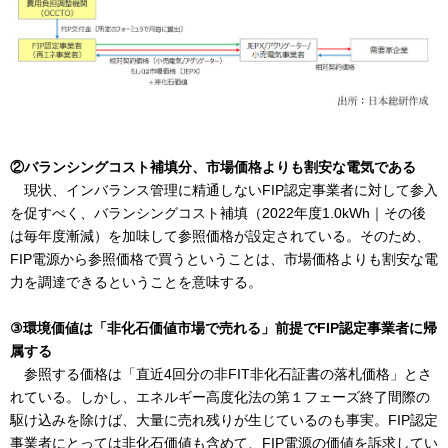
②バランシングコスト補填分、市場価格よりも割安な電気である
現状、インバランス管理に精通しないFIP認定事業者に対して参入
を促すべく、バランシングコスト補填（2022年度1.0kWh｜その後
は毎年度漸減）を加味して参照価格が設定されている。そのため、
FIP電源から参照価格で買うということは、市場価格よりも割安な電
力を調達できるということを意味する。
③環境価値は「非化石価値市場で売れる」前提でFIP認定事業者に帰
属する
参照する価格は「直近4回分の非FIT非化石証書の落札価格」とさ
れている。しかし、エネルギー高度化法の第１フェーズ終了間際の
駆け込みを除けば、大量に売れ残りが生じているのも事実。FIP認定
事業者にとっては非化石価値も含めて、FIP電源の価値を訴求してい