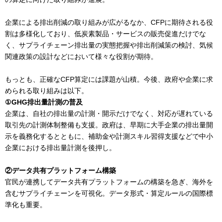
企業による排出削減の取り組みが広がるなか、CFPに期待される役
割は多様化しており、低炭素製品・サービスの販売促進だけでな
く、サプライチェーン排出量の実態把握や排出削減策の検討、気候
関連政策の設計などにおいて様々な役割が期待。
もっとも、正確なCFP算定には課題が山積。今後、政府や企業に求
められる取り組みは以下。
①GHG排出量計測の普及
企業は、自社の排出量の計測・開示だけでなく、対応が遅れている
取引先の計測体制整備も支援。政府は、早期に大手企業の排出量開
示を義務化するとともに、補助金や計測スキル習得支援などで中小
企業における排出量計測を後押し。
②データ共有プラットフォーム構築
官民が連携してデータ共有プラットフォームの構築を急ぎ、海外を
含むサプライチェーンを可視化。データ形式・算定ルールの国際標
準化も重要。