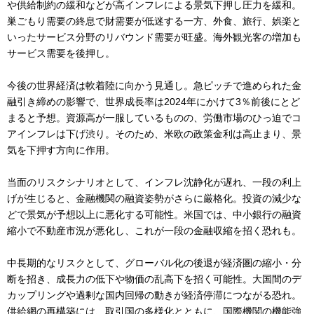
や供給制約の緩和などが高インフレによる景気下押し圧力を緩和。
巣ごもり需要の終息で財需要が低迷する一方、外食、旅行、娯楽と
いったサービス分野のリバウンド需要が旺盛。海外観光客の増加も
サービス需要を後押し。
今後の世界経済は軟着陸に向かう見通し。急ピッチで進められた金
融引き締めの影響で、世界成長率は2024年にかけて3％前後にとど
まると予想。資源高が一服しているものの、労働市場のひっ迫でコ
アインフレは下げ渋り。そのため、米欧の政策金利は高止まり、景
気を下押す方向に作用。
当面のリスクシナリオとして、インフレ沈静化が遅れ、一段の利上
げが生じると、金融機関の融資姿勢がさらに厳格化。投資の減少な
どで景気が予想以上に悪化する可能性。米国では、中小銀行の融資
縮小で不動産市況が悪化し、これが一段の金融収縮を招く恐れも。
中長期的なリスクとして、グローバル化の後退が経済圏の縮小・分
断を招き、成長力の低下や物価の乱高下を招く可能性。大国間のデ
カップリングや過剰な国内回帰の動きが経済停滞につながる恐れ。
供給網の再構築には、取引国の多様化とともに、国際機関の機能強