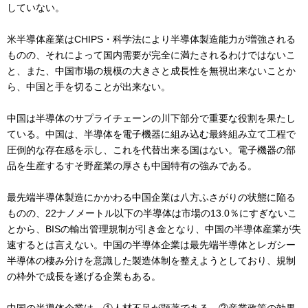
していない。
米半導体産業はCHIPS・科学法により半導体製造能力が増強される
ものの、それによって国内需要が完全に満たされるわけではないこ
と、また、中国市場の規模の大きさと成長性を無視出来ないことか
ら、中国と手を切ることが出来ない。
中国は半導体のサプライチェーンの川下部分で重要な役割を果たし
ている。中国は、半導体を電子機器に組み込む最終組み立て工程で
圧倒的な存在感を示し、これを代替出来る国はない。電子機器の部
品を生産するすそ野産業の厚さも中国特有の強みである。
最先端半導体製造にかかわる中国企業は八方ふさがりの状態に陥る
ものの、22ナノメートル以下の半導体は市場の13.0％にすぎないこ
とから、BISの輸出管理規制が引き金となり、中国の半導体産業が失
速するとは言えない。中国の半導体企業は最先端半導体とレガシー
半導体の棲み分けを意識した製造体制を整えようとしており、規制
の枠外で成長を遂げる企業もある。