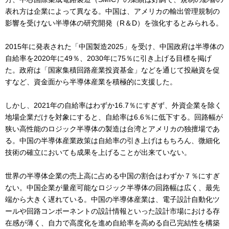
表れ方は企業によって異なる。中国は、アメリカの輸出管理規制の
影響を受けない半導体の研究開発（R＆D）を強化するとみられる。
2015年に発表された「中国製造2025」を受け、中国政府は半導体の
自給率を2020年に49％、2030年に75％に引き上げる目標を掲げ
た。政府は「国家集積回路産業投資基金」などを通じて投融資を促
すなど、資金面から半導体産業を積極的に支援した。
しかし、2021年の自給率はわずか16.7％にすぎず、外資企業を除く
地場企業だけを対象にすると、自給率は6.6％に低下する。回路幅が
狭い高性能のロジック半導体の製造は台湾とアメリカの独擅場であ
る。中国の半導体産業政策は自給率の引き上げはもちろん、微細化
技術の確立においても成果を上げることが出来ていない。
世界の半導体企業の売上高に占める中国の割合はわずか７％にすぎ
ない。中国企業が量産可能なロジック半導体の回路幅は広く、最先
端から大きく遅れている。中国の半導体産業は、電子設計自動化ツ
ールや回路コンポーネントの設計情報といった設計市場における存
在感が薄く、自力で高度化を進め自給率を高める自己完結性を構築