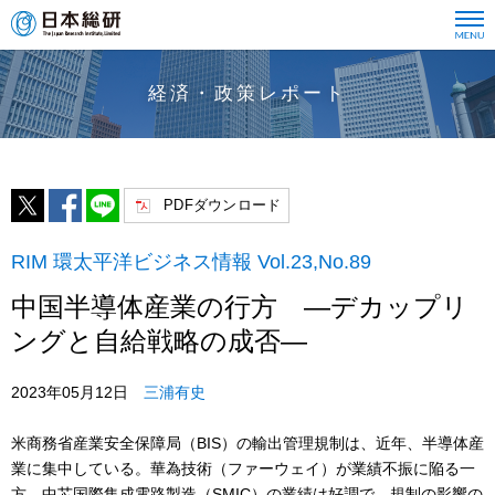
経済・政策レポート
PDFダウンロード
RIM 環太平洋ビジネス情報 Vol.23,No.89
中国半導体産業の行方 ―デカップリ
ングと自給戦略の成否―
2023年05月12日
三浦有史
米商務省産業安全保障局（BIS）の輸出管理規制は、近年、半導体産
業に集中している。華為技術（ファーウェイ）が業績不振に陥る一
方、中芯国際集成電路製造（SMIC）の業績は好調で、規制の影響の