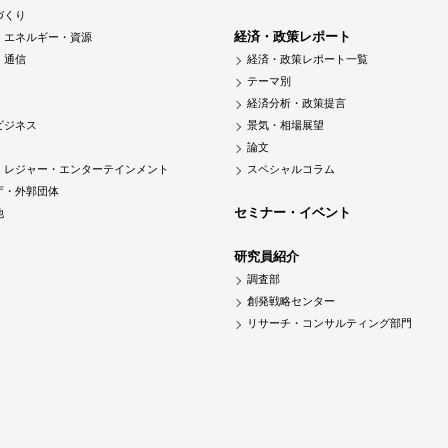
づくり
経済・政策レポート
・エネルギー・資源
・通信
経済・政策レポート一覧
テーマ別
経済分析・政策提言
ビジネス
景気・相場展望
論文
・レジャー・エンターテインメント
スペシャルコラム
庁・外郭団体
セミナー・イベント
他
研究員紹介
調査部
創発戦略センター
リサーチ・コンサルティング部門