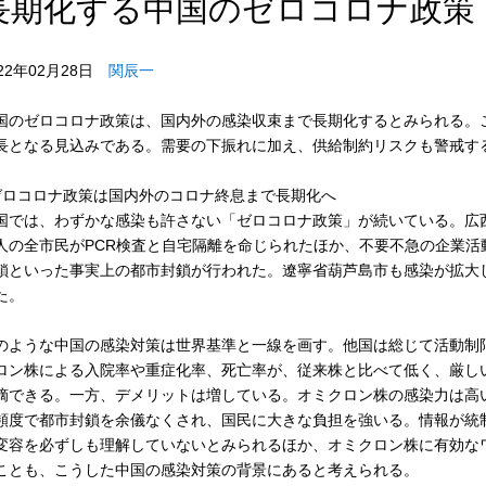
長期化する中国のゼロコロナ政策
022年02月28日
関辰一
国のゼロコロナ政策は、国内外の感染収束まで長期化するとみられる。こ
長となる見込みである。需要の下振れに加え、供給制約リスクも警戒す
ゼロコロナ政策は国内外のコロナ終息まで長期化へ
国では、わずかな感染も許さない「ゼロコロナ政策」が続いている。広西
人の全市民がPCR検査と自宅隔離を命じられたほか、不要不急の企業活
鎖といった事実上の都市封鎖が行われた。遼寧省葫芦島市も感染が拡大
た。
のような中国の感染対策は世界基準と一線を画す。他国は総じて活動制
ロン株による入院率や重症化率、死亡率が、従来株と比べて低く、厳し
摘できる。一方、デメリットは増している。オミクロン株の感染力は高
頻度で都市封鎖を余儀なくされ、国民に大きな負担を強いる。情報が統
変容を必ずしも理解していないとみられるほか、オミクロン株に有効な
ことも、こうした中国の感染対策の背景にあると考えられる。