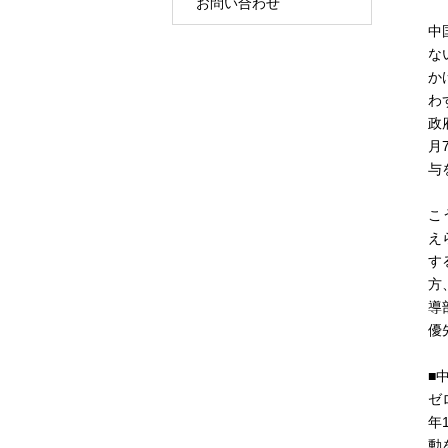
お問い合わせ
中
な
か
わ
政
月
与
こ
え
す
方
導
優
■
ゼ
年
動