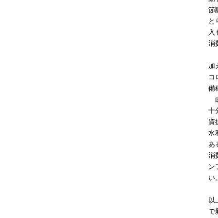
節
と
入
消
加
コ
備
政
十
資
水
あ
消
ン
い
以
で