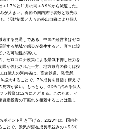
1.7％と11月の同＋3.9％から減速した。
込みが大きい。春節の国内旅行者数と観光収
以降も、活動制限と人々の外出自粛により個人
減速する見通しである。中国の経営者はゼロ
展開する地域で感染が発生すると、直ちに設
ている可能性が高い。
の、ゼロコロナ政策による景気下押し圧力を
制限が強化された一方、地方政府の多くは投
、人口1億人の河南省は、高速鉄道、発電所、
0％拡大することで、7％成長を目指す構えで
の見方が多い。もっとも、GDPに占める個人
フラ投資は12％にとどまる。このため、イ
定資産投資の下振れを相殺することは難し
3％ポイント引き下げる。2023年は、国内外
ことで、景気が潜在成長率並みの＋5.5％