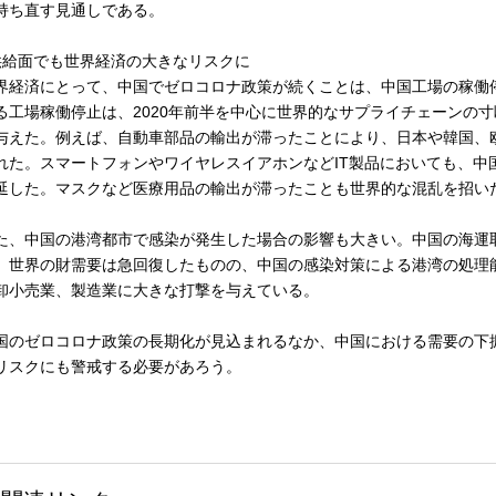
持ち直す見通しである。
供給面でも世界経済の大きなリスクに
界経済にとって、中国でゼロコロナ政策が続くことは、中国工場の稼働
る工場稼働停止は、2020年前半を中心に世界的なサプライチェーンの
与えた。例えば、自動車部品の輸出が滞ったことにより、日本や韓国、
れた。スマートフォンやワイヤレスイアホンなどIT製品においても、中
延した。マスクなど医療用品の輸出が滞ったことも世界的な混乱を招い
た、中国の港湾都市で感染が発生した場合の影響も大きい。中国の海運取
、世界の財需要は急回復したものの、中国の感染対策による港湾の処理
卸小売業、製造業に大きな打撃を与えている。
国のゼロコロナ政策の長期化が見込まれるなか、中国における需要の下
リスクにも警戒する必要があろう。