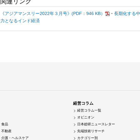
関連リンク
《アジアマンスリー2022年３月号》(PDF：946 KB）
・
長期化する
力となるインド経済
経営コラム
経営コラム一覧
オピニオン
・食品
日本総研ニュースレター
・不動産
先端技術リサーチ
・介護・ヘルスケア
カテゴリー別