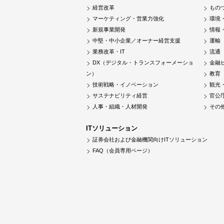
経営改革
もの
マーケティング・営業力強化
環境
新規事業開発
情報
中堅・中小企業／オーナー経営支援
運輸
業務改革・IT
流通
DX（デジタル・トランスフォーメーショ
金融
ン）
教育
技術戦略・イノベーション
観光
サステナビリティ経営
官公
人事・組織・人材開発
その
ITソリューション
証券会社および金融機関向けITソリューション
FAQ（会員専用ページ）