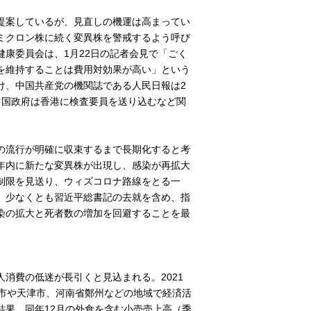
提案しているが、見直しの機運は高まってい
ミクロン株に続く変異株を警戒するよう呼び
康委員会は、1月22日の記者会見で「ごく
を維持することは費用対効果が高い」という
け、中国共産党の機関誌である人民日報は2
中国政府は香港に検査要員を送り込むなど関
の流行が明確に収束するまで長期化すると考
年内に新たな変異株が出現し、感染が再拡大
制限を見送り、ウィズコロナ路線をとる一
。少なくとも習近平総書記の去就を含め、指
染の拡大と死者数の増加を回避することを最
消費の低迷が長引くと見込まれる。2021
安市や天津市、河南省鄭州などの地域で経済活
結果、同年12月の外食を含む小売売上高（季