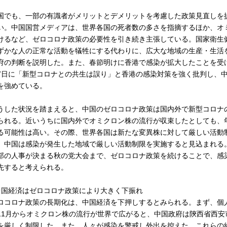
国でも、一部の有識者がメリットとデメリットを考慮した政策見直しを
い。中国国営メディアは、世界各国の死者数の多さを指摘するほか、オ
けるなど、ゼロコロナ政策の必要性を引き続き主張している。国家衛生健
ずかな人の正常な活動を犠牲にする代わりに、広大な地域の生産・生活
府の判断を説明した。また、春節明けに香港で感染が拡大したことを受
7日に「新型コロナとの共生は誤り」と香港の感染対策を強く批判し、
を強めている。
うした状況を踏まえると、中国のゼロコロナ政策は国内外で新型コロナ
られる。近いうちに国内外でオミクロン株の流行が収束したとしても、
る可能性は高い。その際、世界各国は新たな変異株に対して厳しい活動
、中国は感染が発生した地域で厳しい活動制限を実施すると見込まれる
部の人事が決まる秋の党大会まで、ゼロコロナ政策を続けることで、感
先すると考えられる。
中国経済はゼロコロナ政策により大きく下振れ
ロコロナ政策の長期化は、中国経済を下押しするとみられる。まず、個人
11月からオミクロン株の流行が世界で広がると、中国政府は陝西省西
を厳しく制限した。また、人々が感染を警戒し外出を控えた。これらの