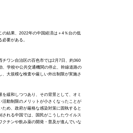
の結果、2022年の中国経済は＋4％台の低
る必要がある。
チワン自治区の百色市では2月7日、約360
動、学校や公共交通機関の停止、幹線道路の
し、大規模な検査や厳しい外出制限が実施さ
限を緩和しつつあり、その背景として、オミ
い活動制限のメリットが小さくなったことが
いため、政府が厳格な感染対策に固執すると
制される中国では、国民がこうしたウイルス
ワクチンや飲み薬の開発・普及が進んでいな