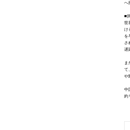
へ
■
世
け
を
さ
遅
ま
て
や
中
約