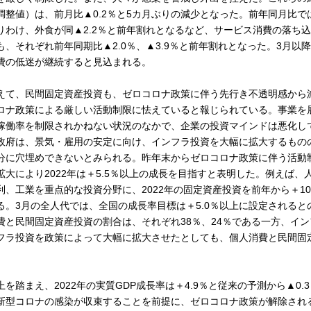
調整値）は、前月比▲0.2％と5カ月ぶりの減少となった。前年同月比では＋
りわけ、外食が同▲2.2％と前年割れとなるなど、サービス消費の落ち
も、それぞれ前年同期比▲2.0％、▲3.9％と前年割れとなった。3月
費の低迷が継続すると見込まれる。
えて、民間固定資産投資も、ゼロコロナ政策に伴う先行き不透明感から
ロナ政策による厳しい活動制限に怯えていると報じられている。事業を
稼働率を制限されかねない状況のなかで、企業の投資マインドは悪化し
府は、景気・雇用の安定に向け、インフラ投資を大幅に拡大するもの
分に穴埋めできないとみられる。昨年末からゼロコロナ政策に伴う活動
拡大により2022年は＋5.5％以上の成長を目指すと表明した。例えば
利、工業を重点的な投資分野に、2022年の固定資産投資を前年から＋1
る。3月の全人代では、全国の成長率目標は＋5.0％以上に設定されると
費と民間固定資産投資の割合は、それぞれ38％、24％である一方、イン
フラ投資を政策によって大幅に拡大させたとしても、個人消費と民間固
。
上を踏まえ、2022年の実質GDP成長率は＋4.9％と従来の予測から▲0.
新型コロナの感染が収束することを前提に、ゼロコロナ政策が解除される