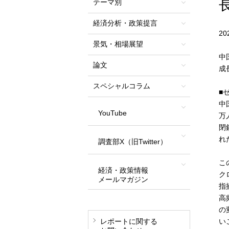
テーマ別
経済分析・政策提言
2
景気・相場展望
中
論文
成
スペシャルコラム
■
中
YouTube
万
閉
れ
調査部X（旧Twitter）
こ
経済・政策情報
ク
メールマガジン
指
高
の
レポートに関する
い