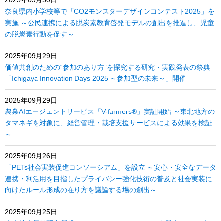
2025年09月30日
奈良県内小学校等で「CO2モンスターデザインコンテスト2025」を
実施 ～公民連携による脱炭素教育啓発モデルの創出を推進し、児童
の脱炭素行動を促す～
2025年09月29日
価値共創のための“参加のあり方”を探究する研究・実践発表の祭典
「Ichigaya Innovation Days 2025 ～参加型の未来～」開催
2025年09月29日
農業AIエージェントサービス「V-farmers®」実証開始 ～東北地方の
タマネギを対象に、経営管理・栽培支援サービスによる効果を検証
～
2025年09月26日
「PETs社会実装促進コンソーシアム」を設立 ～安心・安全なデータ
連携・利活用を目指したプライバシー強化技術の普及と社会実装に
向けたルール形成の在り方を議論する場の創出～
2025年09月25日