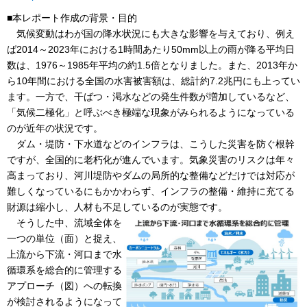
■本レポート作成の背景・目的
気候変動はわが国の降水状況にも大きな影響を与えており、例え
ば2014～2023年における1時間あたり50mm以上の雨が降る平均日
数は、1976～1985年平均の約1.5倍となりました。また、2013年か
ら10年間における全国の水害被害額は、総計約7.2兆円にも上ってい
ます。一方で、干ばつ・渇水などの発生件数が増加しているなど、
「気候二極化」と呼ぶべき極端な現象がみられるようになっている
のが近年の状況です。
ダム・堤防・下水道などのインフラは、こうした災害を防ぐ根幹
ですが、全国的に老朽化が進んでいます。気象災害のリスクは年々
高まっており、河川堤防やダムの局所的な整備などだけでは対応が
難しくなっているにもかかわらず、インフラの整備・維持に充てる
財源は縮小し、人材も不足しているのが実態です。
そうした中、流域全体を
一つの単位（面）と捉え、
上流から下流・河口まで水
循環系を総合的に管理する
アプローチ（図）への転換
が検討されるようになって