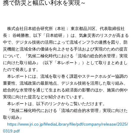
携で防災と幅広い利水を実現～
株式会社日本総合研究所（本社： 東京都品川区、代表取締役社
長： 谷崎勝教、以下「日本総研」）は、気象災害のリスクが高まる
中で、デジタル技術の活用によって流域インフラの連携を図り、防
災機能と流域全体の価値を向上させる手法および実現のための提言
について、『気候二極化時代における「流域の総合的水管理」実現
に向けた取り組み』（以下「本レポート」）として取りまとめまし
たので発表します。
本レポートには、流域を取り巻く課題やステークホルダー協調の
重要性、流域政策の最新地点、デジタル技術を活用した取り組み、
総合的な水管理を通じて生まれる経済面の影響のほか、施策の例や
実現に向けた提言などが紹介されています。
本レポートは、以下のリンクからご覧いただけます。
『気候二極化時代における「流域の総合的水管理」実現に向けた
取り組み』
https://www.jri.co.jp/MediaLibrary/file/pdf/company/release/2025/
0319.pdf