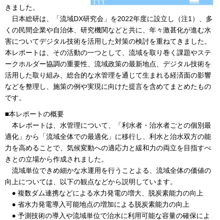
きました。
日本総研は、「流域DX研究会」を2022年度に設立し（注1）、多
くの民間企業や自治体、研究機関などと共に、年々激甚化が進む水
害についてデジタル技術を活用した対策の検討を重ねてきました。
本レポートは、その活動の一つとして、流域を取り巻く課題やステ
ークホルダー協調の重要性、流域政策の最新地点、デジタル技術を
活用した取り組み、総合的な水管理を通じて生まれる経済面の影響
などを整理し、施策の例や実現に向けた提言を含めてまとめたもの
です。
■本レポートの概要
本レポートは、水管理について、「利水者・治水者ごとの個別最
適化」から「流域全体での最適化」に移行し、利水と治水双方の能
力を高めることで、気候変動への適応力と緩和力の両立を目指すべ
きとの立場から作成されました。
流域単位できめ細かな水運用を行うことよる、流域全体の価値の
向上については、以下の観点などから説明しています。
● 複数ダム連携などによる水力発電の増大、脱炭素能力の向上
● 省水力発電導入可能地点の増加による脱炭素能力の向上
● 予測技術の導入や流域単位で治水に利用可能な容量の確保によ