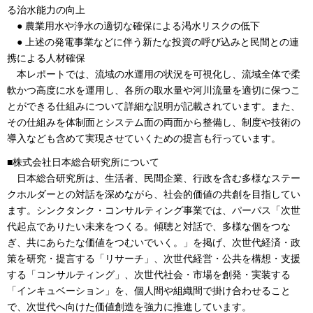
る治水能力の向上
● 農業用水や浄水の適切な確保による渇水リスクの低下
● 上述の発電事業などに伴う新たな投資の呼び込みと民間との連
携による人材確保
本レポートでは、流域の水運用の状況を可視化し、流域全体で柔
軟かつ高度に水を運用し、各所の取水量や河川流量を適切に保つこ
とができる仕組みについて詳細な説明が記載されています。また、
その仕組みを体制面とシステム面の両面から整備し、制度や技術の
導入なども含めて実現させていくための提言も行っています。
■株式会社日本総合研究所について
日本総合研究所は、生活者、民間企業、行政を含む多様なステー
クホルダーとの対話を深めながら、社会的価値の共創を目指してい
ます。シンクタンク・コンサルティング事業では、パーパス「次世
代起点でありたい未来をつくる。傾聴と対話で、多様な個をつな
ぎ、共にあらたな価値をつむいでいく。」を掲げ、次世代経済・政
策を研究・提言する「リサーチ」、次世代経営・公共を構想・支援
する「コンサルティング」、次世代社会・市場を創発・実装する
「インキュベーション」を、個人間や組織間で掛け合わせること
で、次世代へ向けた価値創造を強力に推進しています。