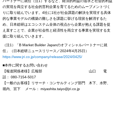
パートナーに就任（注1）するなど、経済的利益の追求と社会的利益
の実現を両立する社会的営利企業を育てるためのムーブメントづく
りに取り組んでいます。4社に1社が社会課題の解決を実現する具体
的な事業モデルの構築の難しさを課題に挙げる現状を解消するた
め、日本総研はエコシステム全体の視点から企業が抱える課題を捉
え直すことで、企業が社会性と経済性を両立する事業を実現する支
援に取り組んでいきます。
（注1）「B Market Builder Japanのオフィシャルパートナーに就
任」（日本総研ニュースリリース／2024年4月25日）
https://www.jri.co.jp/company/release/2024/0425/
■本件に関するお問い合わせ
【報道関係者様】広報部 山口 電
話： 080-7154-5017
【一般のお客様】リサーチ・コンサルティング部門 木下、水野、
堀内、宮下 メール： miyashita.taiyo@jri.co.jp