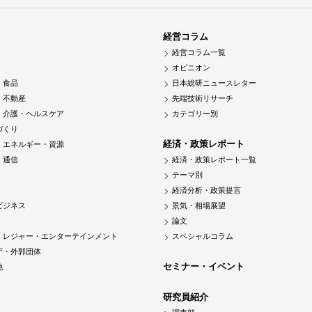
経営コラム
経営コラム一覧
オピニオン
・食品
日本総研ニュースレター
・不動産
先端技術リサーチ
・介護・ヘルスケア
カテゴリー別
づくり
経済・政策レポート
・エネルギー・資源
・通信
経済・政策レポート一覧
テーマ別
経済分析・政策提言
ビジネス
景気・相場展望
論文
・レジャー・エンターテインメント
スペシャルコラム
庁・外郭団体
セミナー・イベント
他
研究員紹介