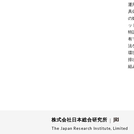
運
具
の
ッ
特
有
法
環
排
組
株式会社日本総合研究所
The Japan Research Institute, Limited