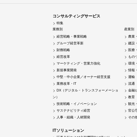
コンサルティングサービス
特集
業務別
産業別
経営戦略・事業戦略
農業
グループ経営革新
建設
財務戦略
医療
経営改革
もの
マーケティング・営業力強化
環境
新規事業開発
情報
中堅・中小企業／オーナー経営支援
運輸
業務改革・IT
流通
DX（デジタル・トランスフォーメーショ
金融
ン）
教育
技術戦略・イノベーション
観光
サステナビリティ経営
官公
人事・組織・人材開発
その
ITソリューション