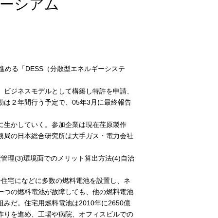
ソーシアム
進める「DESS（分散型エネルギーシステ
、ビジネスモデルとして構築し特許を申請、
は２年間行う予定で、05年3月に最終報告
に生かしていく。参加企業は現在荏原製作
務局の日本総合研究所は大手ガス・電力会社
管理(3)環境面でのメリット算出方法(4)自治
合住宅になどに多数の燃料電池を設置し、ネ
一つの燃料電池が故障しても、他の燃料電池
だ。住宅用燃料電池は2010年に2650億
作りを進め、工場や病院、オフィスビルでの