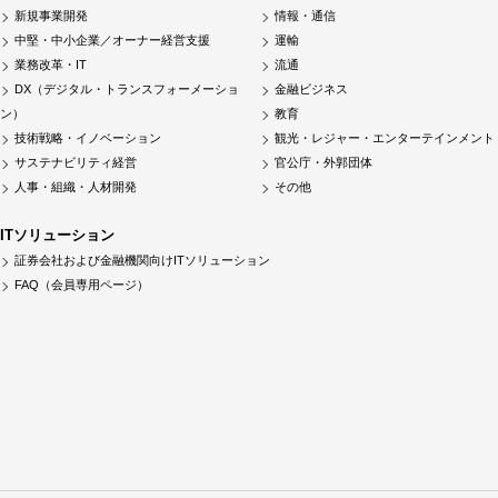
新規事業開発
情報・通信
中堅・中小企業／オーナー経営支援
運輸
業務改革・IT
流通
DX（デジタル・トランスフォーメーショ
金融ビジネス
ン）
教育
技術戦略・イノベーション
観光・レジャー・エンターテインメント
サステナビリティ経営
官公庁・外郭団体
人事・組織・人材開発
その他
ITソリューション
証券会社および金融機関向けITソリューション
FAQ（会員専用ページ）