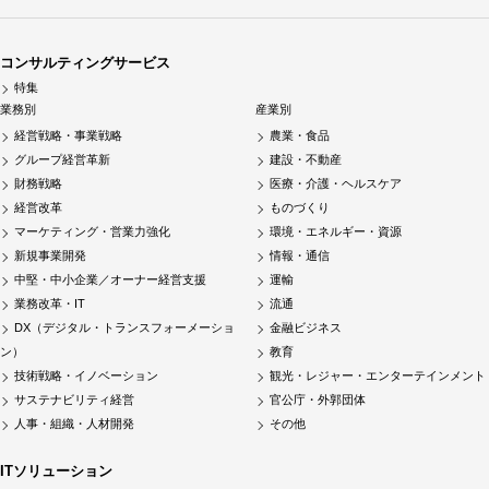
コンサルティングサービス
特集
業務別
産業別
経営戦略・事業戦略
農業・食品
グループ経営革新
建設・不動産
財務戦略
医療・介護・ヘルスケア
経営改革
ものづくり
マーケティング・営業力強化
環境・エネルギー・資源
新規事業開発
情報・通信
中堅・中小企業／オーナー経営支援
運輸
業務改革・IT
流通
DX（デジタル・トランスフォーメーショ
金融ビジネス
ン）
教育
技術戦略・イノベーション
観光・レジャー・エンターテインメント
サステナビリティ経営
官公庁・外郭団体
人事・組織・人材開発
その他
ITソリューション