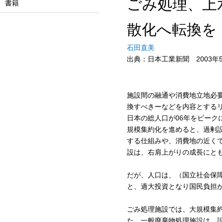
ごみ処理、上
書籍
散化へ転換を
石田直美
出典：日本工業新聞 2003年5
施設間の融通や消費地立地必
換すべきーなどを内容とするリ
日本の総人口が06年をピー
規模集約化を進めると、過剰
する仕組みや、消費地の近く
設は、右肩上がりの成長にと
だが、人口は、（国立社会保
と、過大投資となり国民負担
ごみ処理施設では、大規模集
た。一般廃棄物処理施設は、