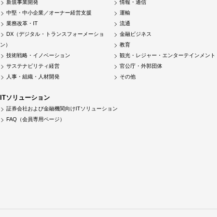
新規事業開発
情報・通信
中堅・中小企業／オーナー経営支援
運輸
業務改革・IT
流通
DX（デジタル・トランスフォーメーショ
金融ビジネス
ン）
教育
技術戦略・イノベーション
観光・レジャー・エンターテインメント
サステナビリティ経営
官公庁・外郭団体
人事・組織・人材開発
その他
ITソリューション
証券会社および金融機関向けITソリューション
FAQ（会員専用ページ）