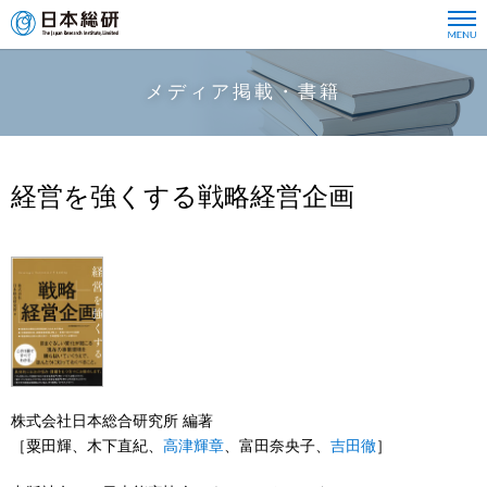
メディア掲載・書籍
経営を強くする戦略経営企画
株式会社日本総合研究所 編著
［粟田輝、木下直紀、
高津輝章
、富田奈央子、
吉田徹
］