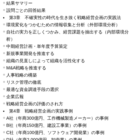
結果サマリー
設問ごとの回答結果
第3章 不確実性の時代を生き抜く戦略経営企画の実践法
環境変化をつかむための情報収集と分析（外部環境分析）
自社の実力を正しくつかみ、経営課題を抽出する（内部環境分
析）
中期経営計画・単年度予算策定
新規事業開発を推進する
組織の見直しによって組織を活性化する
M&A戦略を推進する
人事戦略の構築
リスク管理の徹底
最適な資金調達手段の選択
企業広報
戦略経営企画の評価のされ方
第4章 戦略経営企画の実践事例
A社（年商300億円、工作機械製造メーカー）の事例
B社（年商150億円、建設工事業）の事例
C社（年商100億円、ソフトウェア開発業）の事例
D社（年商2,000億円、卸売業）の事例