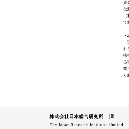
資
な
（
で
・
環
れ
指
る
業
り
株式会社日本総合研究所
The Japan Research Institute, Limited