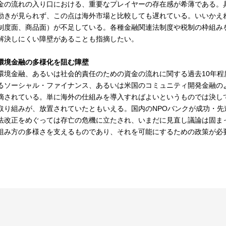
金の流れの入り口における、重要なプレイヤーの存在感が希薄である。
動きが見られず、この点は海外市場と比較しても遅れている。いいかえ
制度面、商品面）が不足している。各種金融関連法制度や税制の枠組み
解決しにくい障壁があることも指摘したい。
環境金融の多様化を阻む障壁
境金融、あるいは社会的責任のための資金の流れに関する過去10年程
るソーシャル・ファイナンス、あるいは米国のコミュニティ開発金融の
摘されている。単に海外の仕組みを導入すればよいというものでは決し
取り組みが、放置されていたともいえる。国内のNPOバンクが成功・
法改正をめぐっては存亡の危機に立たされ、いまだに見直し議論は固ま
組み方の多様さを支えるものであり、それを可能にするための政策が必