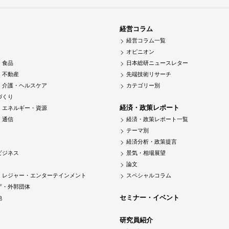
経営コラム
経営コラム一覧
オピニオン
・食品
日本総研ニュースレター
・不動産
先端技術リサーチ
・介護・ヘルスケア
カテゴリー別
づくり
経済・政策レポート
・エネルギー・資源
・通信
経済・政策レポート一覧
テーマ別
経済分析・政策提言
ビジネス
景気・相場展望
論文
・レジャー・エンターテインメント
スペシャルコラム
庁・外郭団体
セミナー・イベント
他
研究員紹介