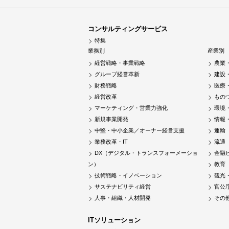
コンサルティングサービス
特集
業務別
産業別
経営戦略・事業戦略
農業
グループ経営革新
建設
財務戦略
医療
経営改革
もの
マーケティング・営業力強化
環境
新規事業開発
情報
中堅・中小企業／オーナー経営支援
運輸
業務改革・IT
流通
DX（デジタル・トランスフォーメーショ
金融
ン）
教育
技術戦略・イノベーション
観光
サステナビリティ経営
官公
人事・組織・人材開発
その
ITソリューション