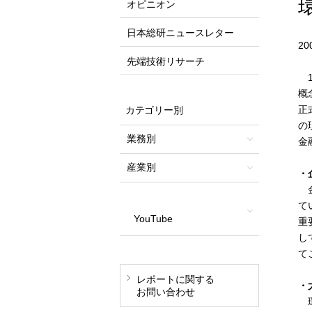
オピニオン
日本総研ニュースレター
2
先端技術リサーチ
1
概
正
カテゴリー別
の
業務別
金
産業別
・
金
て
YouTube
重
し
て
レポートに関する
・
お問い合わせ
環