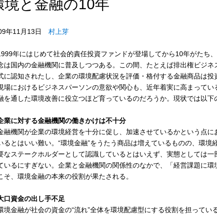
環境と金融の10年
009年11月13日
村上芽
999年にはじめて社会的責任投資ファンドが登場してから10年がたち
念は国内の金融機関に普及しつつある。この間、たとえば排出権ビジネ
式に認知されたし、企業の環境配慮状況を評価・格付する金融商品は投
現場におけるビジネスパーソンの意欲や関心も、近年着実に高まってい
融を通した環境改善に役立つほど育っているのだろうか。現状では以下
企業に対する金融機関の働きかけは不十分
融機関が企業の環境経営を十分に促し、加速させているかという点に
いるとはいい難い。“環境金融”をうたう商品は増えているものの、環境
要なステークホルダーとして認識しているとはいえず、実態としては一
ているにすぎない。企業と金融機関の関係性のなかで、「経営課題に環
こそ、環境金融の本来の役割が果たされる。
大口資金の出し手不足
境金融が社会の資金の“流れ”全体を環境配慮型にする役割を担ってい