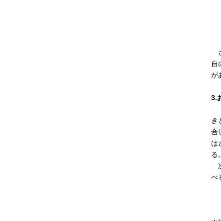
さ
自
が
3
「
き
合
は
る
次
べ