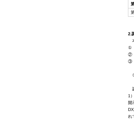
第
2
本
①
②
③
①
調
1
開
D
れ