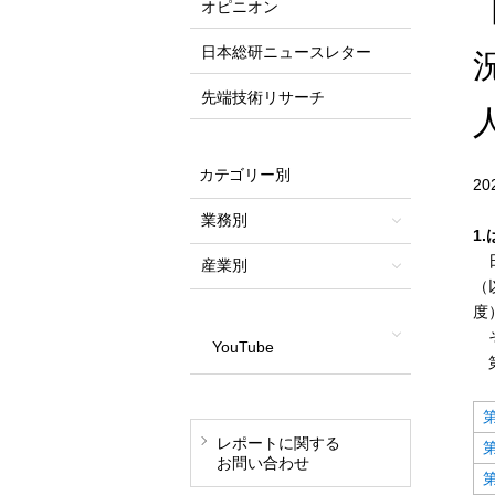
オピニオン
日本総研ニュースレター
先端技術リサーチ
カテゴリー別
2
業務別
1
日
産業別
（
度
そ
YouTube
第
レポートに関する
お問い合わせ