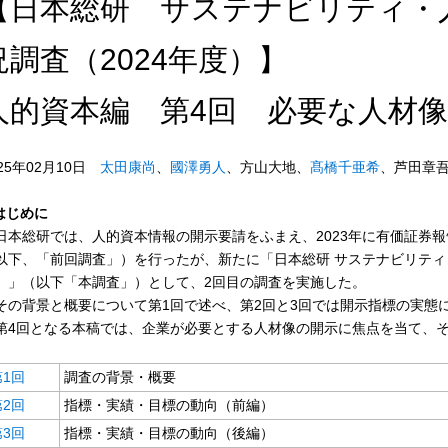
【日本総研 サステナビリティ・
況調査（2024年度）】
人的資本編 第4回 必要な人材
025年02月10日
太田康尚
、
國澤勇人
、方山大地、
髙橋千亜希
、芦田章
.はじめに
本総研では、人的資本情報の開示要請をふまえ、2023年に有価証券
以下、「前回調査」）を行ったが、新たに「日本総研 サステナビリティ・
）」（以下「本調査」）として、2回目の調査を実施した。
の背景と概要について第1回で述べ、第2回と3回では開示指標の実態
4回となる本稿では、企業が必要とする人材像の開示に焦点を当て、そ
第1回
調査の背景・概要
第2回
指標・実績・目標の動向（前編）
第3回
指標・実績・目標の動向（後編）