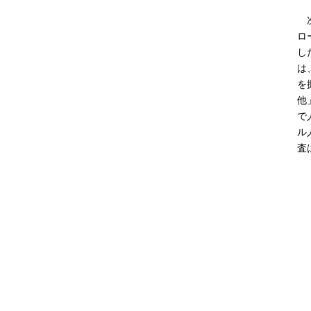
次
ロ
し
は
を
他
で
ル
査