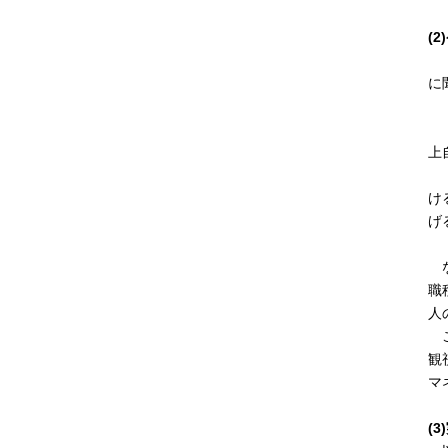
(
「
に
・
・
上
・
け
げ
な
職
人
こ
観
マ
(