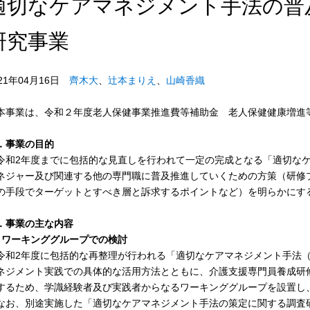
適切なケアマネジメント手法の普
研究事業
021年04月16日
齊木大
、
辻本まりえ
、
山崎香織
本事業は、令和２年度老人保健事業推進費等補助金 老人保健健康増進
．事業の目的
和2年度までに包括的な見直しを行われて一定の完成となる「適切なケ
ネジャー及び関連する他の専門職に普及推進していくための方策（研修
の手段でターゲットとすべき層と訴求するポイントなど）を明らかにす
．事業の主な内容
1) ワーキンググループでの検討
和2年度に包括的な再整理が行われる「適切なケアマネジメント手法（
ネジメント実践での具体的な活用方法とともに、介護支援専門員養成研
するため、学識経験者及び実践者からなるワーキンググループを設置し
お、別途実施した「適切なケアマネジメント手法の策定に関する調査