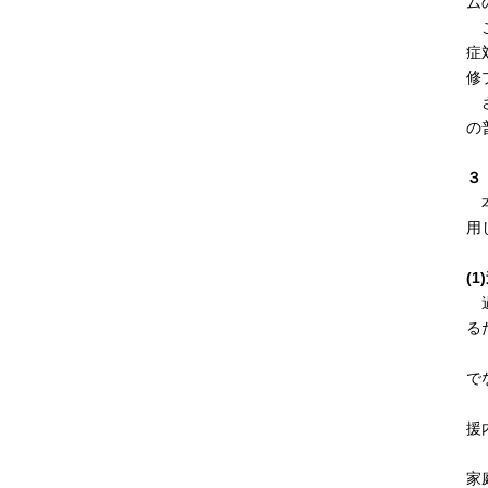
ム
こ
症
修
さ
の
３
本
用
(
過
る
・
で
・
援
・
家