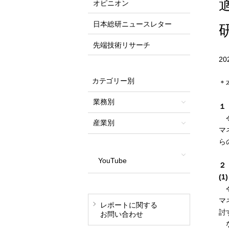
オピニオン
日本総研ニュースレター
先端技術リサーチ
2
カテゴリー別
＊
業務別
１
令
産業別
マ
ら
YouTube
２
(
令
マ
レポートに関する
討
お問い合わせ
な