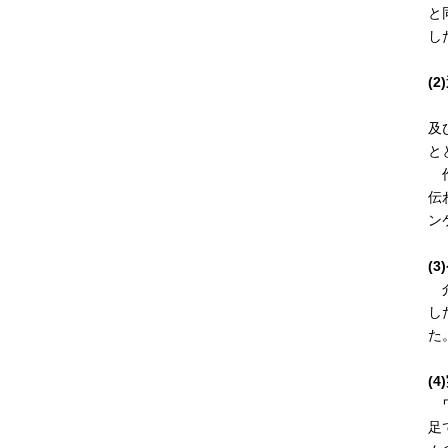
と
し
(
「
及
と
作
伝
ン
(
介
し
た
(
ワ
足