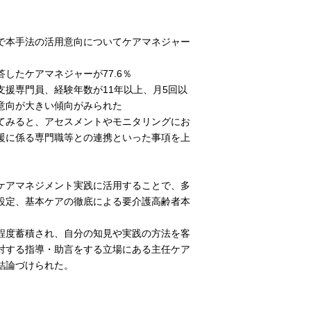
で本手法の活用意向についてケアマネジャー
たケアマネジャーが77.6％
援専門員、経験年数が11年以上、月5回以
意向が大きい傾向がみられた
てみると、アセスメントやモニタリングにお
援に係る専門職等との連携といった事項を上
ケアマネジメント実践に活用することで、多
設定、基本ケアの徹底による要介護高齢者本
程度蓄積され、自分の知見や実践の方法を客
対する指導・助言をする立場にある主任ケア
結論づけられた。