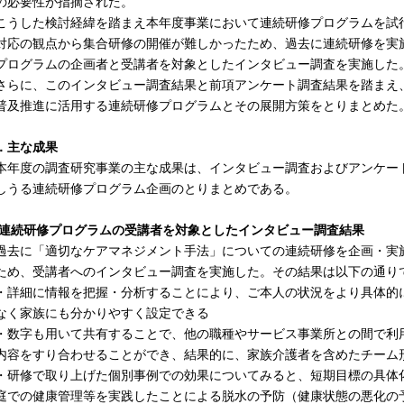
の必要性が指摘された。
うした検討経緯を踏まえ本年度事業において連続研修プログラムを試
対応の観点から集合研修の開催が難しかったため、過去に連続研修を実
プログラムの企画者と受講者を対象としたインタビュー調査を実施した
らに、このインタビュー調査結果と前項アンケート調査結果を踏まえ
普及推進に活用する連続研修プログラムとその展開方策をとりまとめた
．主な成果
年度の調査研究事業の主な成果は、インタビュー調査およびアンケー
しうる連続研修プログラム企画のとりまとめである。
1)連続研修プログラムの受講者を対象としたインタビュー調査結果
去に「適切なケアマネジメント手法」についての連続研修を企画・実
ため、受講者へのインタビュー調査を実施した。その結果は以下の通り
詳細に情報を把握・分析することにより、ご本人の状況をより具体的
なく家族にも分かりやすく設定できる
数字も用いて共有することで、他の職種やサービス事業所との間で利
内容をすり合わせることができ、結果的に、家族介護者を含めたチーム
研修で取り上げた個別事例での効果についてみると、短期目標の具体
庭での健康管理等を実践したことによる脱水の予防（健康状態の悪化の