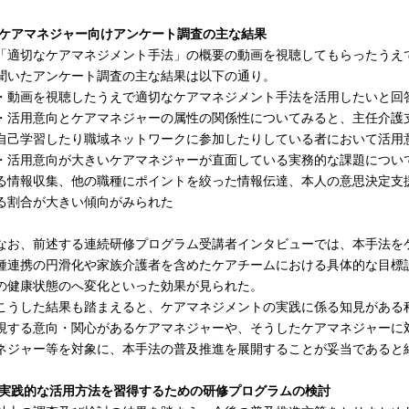
2)ケアマネジャー向けアンケート調査の主な結果
適切なケアマネジメント手法」の概要の動画を視聴してもらったうえ
聞いたアンケート調査の主な結果は以下の通り。
動画を視聴したうえで適切なケアマネジメント手法を活用したいと回答し
活用意向とケアマネジャーの属性の関係性についてみると、主任介護支
自己学習したり職域ネットワークに参加したりしている者において活用
活用意向が大きいケアマネジャーが直面している実務的な課題につい
る情報収集、他の職種にポイントを絞った情報伝達、本人の意思決定支
る割合が大きい傾向がみられた
お、前述する連続研修プログラム受講者インタビューでは、本手法を
種連携の円滑化や家族介護者を含めたケアチームにおける具体的な目標
の健康状態のへ変化といった効果が見られた。
うした結果も踏まえると、ケアマネジメントの実践に係る知見がある
視する意向・関心があるケアマネジャーや、そうしたケアマネジャーに
ネジャー等を対象に、本手法の普及推進を展開することが妥当であると
3)実践的な活用方法を習得するための研修プログラムの検討