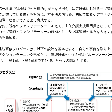
一段階では地域での自律的な展開を見据え、法定研修におけるサブ講
て活躍している層）を対象に、本手法の内容を、初めて知るケアマネジ
指導・助言ができるよう育成する。
お、既存のファシリテーターに加えて、主任介護支援専門員となって
のサブ講師・ファシリテーターの候補とし、サブ講師層の厚みを大きく
果を高める。
続研修プログラムは、以下の設計を基本とする。自らの事例を取り上
アクションラーニング形式とし、連続研修の中間2回はグループスーパ
だが、第1回から第4回までで4～6か月程度の想定とする。