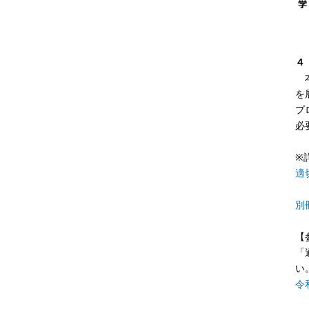
４
本
を
プ
必
※
適
別
【
「
い
令