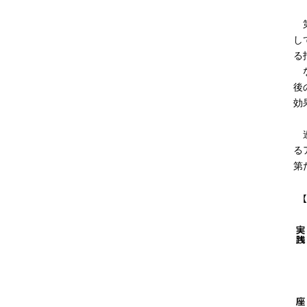
第
し
る
な
後
効
連
る
第