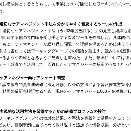
同じ構成員とするとともに、同事業において開催したワーキンググルー
た。
2)適切なケアマネジメント手法を分かりやすく普及するツールの作成
適切なケアマネジメント手法（令和2年度改訂版）」の見直し経緯も踏
び関連する他の専門職を受け手とする普及ツールを作成した。具体的に
ともに、ケアマネジャーが繰り返し閲覧して理解を深めるために使うこ
成に当たってはワーキンググループでの議論を踏まえ、読み手の認識
わるような内容となるように見直しを重ねた。また、動画については後
ケート調査でも活用して、回答したケアマネジャーの反応の収集も行っ
3)ケアマネジャー向けアンケート調査
護支援専門員養成研修（法定研修）以外の方法による普及推進方策を
た動画の反応を検証するため、現任のケアマネジャー1,000人を対象
。
4)実践的な活用方法を習得するための研修プログラムの検討
ーキンググループでの検討の結果、本手法を実践的に活用できるよう
であり、個別事例に当てはめて振り返りと追加での情報収集・分析とい