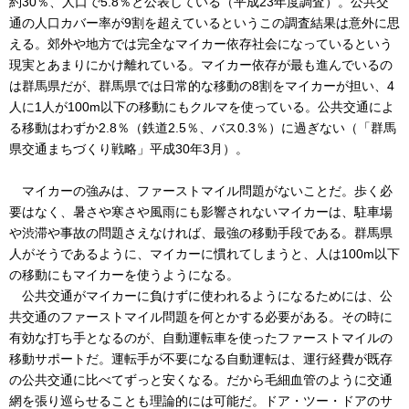
約30％、人口で5.8％と公表している（平成23年度調査）。公共交
通の人口カバー率が9割を超えているというこの調査結果は意外に思
える。郊外や地方では完全なマイカー依存社会になっているという
現実とあまりにかけ離れている。マイカー依存が最も進んでいるの
は群馬県だが、群馬県では日常的な移動の8割をマイカーが担い、4
人に1人が100m以下の移動にもクルマを使っている。公共交通によ
る移動はわずか2.8％（鉄道2.5％、バス0.3％）に過ぎない（「群馬
県交通まちづくり戦略」平成30年3月）。
マイカーの強みは、ファーストマイル問題がないことだ。歩く必
要はなく、暑さや寒さや風雨にも影響されないマイカーは、駐車場
や渋滞や事故の問題さえなければ、最強の移動手段である。群馬県
人がそうであるように、マイカーに慣れてしまうと、人は100m以下
の移動にもマイカーを使うようになる。
公共交通がマイカーに負けずに使われるようになるためには、公
共交通のファーストマイル問題を何とかする必要がある。その時に
有効な打ち手となるのが、自動運転車を使ったファーストマイルの
移動サポートだ。運転手が不要になる自動運転は、運行経費が既存
の公共交通に比べてずっと安くなる。だから毛細血管のように交通
網を張り巡らせることも理論的には可能だ。ドア・ツー・ドアのサ