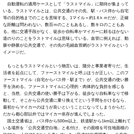
自動運転の適用ケースとして「ラストマイル」に期待が集まって
いる。ラストマイルとは、公共交通のその先、駅・バス停から自宅
等の目的地までのことを意味する。1マイル＝約1.6ｋｍだが、正確
な距離は問われない。数百ｍのこともあるし、数キロのこともあ
る。他に交通手段がなく、徒歩か自転車かマイカーに頼るほかない
道のりのことをラストマイルは意味している。血管に例えれば、動
脈や静脈が公共交通で、その先の毛細血管網がラストマイルという
イメージだ。
もっともラストマイルという物言いは、随分と事業者寄りだ。生
活者を起点にして、ファーストマイルと呼ぶほうが正しい。このフ
ァーストマイル（自宅からバス停・駅まで）が、公共交通の使い勝
手を決める。ファーストマイルに心理的・肉体的な負担を感じる
と、当然、公共交通の使い勝手は下がる。徒歩なり自転車なりで移
動して、そこから公共交通に乗り換えてという手間をかけるなら、
最初からマイカーのほうが良いということになってしまうからだ。
だから都心部以外ではマイカー依存が進んでしまった。
国土交通省は、バス停から500m以上、鉄道駅から1km以上離れて
いる場所を「公共交通空白地」と名付け、その面積を可住地面積の