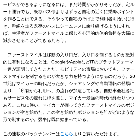
ービスができるようになるには、まだ時間がかかりそうだが、定ル
ート運行でも、既存バス停よりはずっと自宅の近くに乗降ポイント
を作ることはできる。そうやって自宅のそばまで利用者を拾いに行
き、幹線を走る既存のバスにシームレスに乗り継げるようにすれ
ば、生活者がファーストマイルに感じる心理的肉体的負担を大幅に
減少させることができるだろう。
ファーストマイルは移動の入り口だ。入り口を制するものが絶対
的に有利になることは、GoogleやAppleなどITのプラットフォーマ
ー達が証明してきたことだ。モビリティの市場においても、ファー
ストマイルを制するものが大きな力を持つようになるのだろう。20
世紀はマイカーの時代だったが、シェアリングや自動運転の登場に
より、「所有から利用へ」の流れが加速している。自動車会社各社
もサービス化の流れに棹を差し、マイカー最強の時代は終わりつつ
ある。これに伴い、マイカーが握ってきたファーストマイルのポジ
ションが空き始めた。この空き始めたポジションを誰がどのような
形で制するのか。競争は既に始まっている。
この連載のバックナンバーは
こちら
よりご覧いただけます。