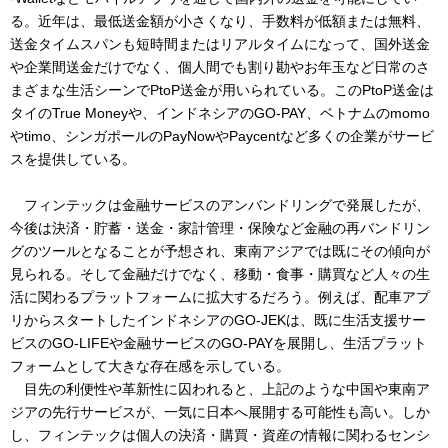
る。近年は、最低送金額が小さくなり、手数料が低額または無料、
送金タイムスパンも短時間またはリアルタイムになって、国外送金
や企業間送金だけでなく、個人間でも割り勘やお年玉など日常のさ
まざまな生活シーンでPtoP送金が用いられている。このPtoP送金は
タイのTrue Moneyや、インドネシアのGO-PAY、ベトナムのmomo
やtimo、シンガポールのPayNowやPaycentなど多くの企業がサービ
スを提供している。
フィンテックは金融サービスのアンバンドリングで発展したが、
今後は決済・貯蓄・送金・家計管理・保険など金融の再バンドリン
グのツールとなることが予想され、東南アジアでは既にその傾向が
見られる。そして金融だけでなく、移動・食事・購買など人々の生
活に関わるプラットフォームに拡大するだろう。例えば、配車アプ
リからスタートしたインドネシアのGO-JEKは、既に生活支援サー
ビスのGO-LIFEや金融サービスのGO-PAYを展開し、生活プラット
フォームとして大きな存在感を示している。
目先の利便性や革新性に囚われると、上記のような中国や東南ア
ジアの先行サービスが、一気に日本へ展開する可能性も高い。しか
し、フィンテックは個人の決済・購買・資産の情報に関わるセンシ