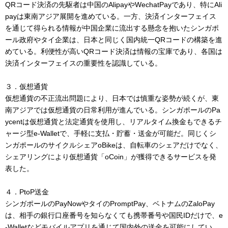
QRコード決済の先駆者は中国のAlipayやWechatPayであり、特にAli
payは東南アジア展開を進めている。一方、決済インターフェイス
を通じて得られる情報が中国企業に流出する懸念を抱いたシンガポ
ール政府やタイ企業は、日本と同じく国内統一QRコードの構築を進
めている。利便性が高いQRコード決済は情報の宝庫であり、各国は
決済インターフェイスの重要性を認識している。
３．仮想通貨
仮想通貨の不正流出問題により、日本では慎重な姿勢が続くが、東
南アジアでは仮想通貨の日常利用が進んでいる。シンガポールのPa
ycentは仮想通貨と法定通貨を使用し、リアルタイム換金もできるチ
ャージ型e-Walletで、手軽に支払・貯蓄・送金が可能だ。同じくシ
ンガポールのサイクルシェアoBikeは、自転車のシェアだけでなく、
シェアリングにより仮想通貨「oCoin」が獲得できるサービスを発
表した。
４．PtoP送金
シンガポールのPayNowやタイのPromptPay、ベトナムのZaloPay
は、相手の銀行口座番号を知らなくても携帯番号や国民IDだけで、e
-Walletなどモバイルアプリを通じて国内外の送金を可能にしてい