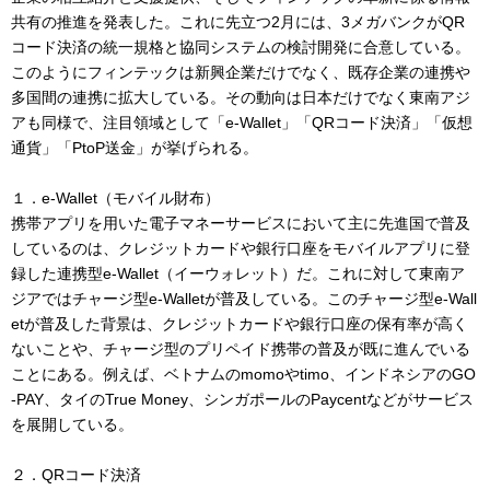
共有の推進を発表した。これに先立つ2月には、3メガバンクがQR
コード決済の統一規格と協同システムの検討開発に合意している。
このようにフィンテックは新興企業だけでなく、既存企業の連携や
多国間の連携に拡大している。その動向は日本だけでなく東南アジ
アも同様で、注目領域として「e-Wallet」「QRコード決済」「仮想
通貨」「PtoP送金」が挙げられる。
１．e-Wallet（モバイル財布）
携帯アプリを用いた電子マネーサービスにおいて主に先進国で普及
しているのは、クレジットカードや銀行口座をモバイルアプリに登
録した連携型e-Wallet（イーウォレット）だ。これに対して東南ア
ジアではチャージ型e-Walletが普及している。このチャージ型e-Wall
etが普及した背景は、クレジットカードや銀行口座の保有率が高く
ないことや、チャージ型のプリペイド携帯の普及が既に進んでいる
ことにある。例えば、ベトナムのmomoやtimo、インドネシアのGO
-PAY、タイのTrue Money、シンガポールのPaycentなどがサービス
を展開している。
２．QRコード決済