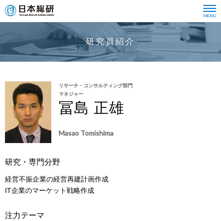
研究員紹介
リサーチ・コンサルティング部門
マネジャー
冨島 正雄
Masao Tomishima
研究・専門分野
経営不振企業の経営再建計画作成
IT企業のマーケット戦略作成
注力テーマ