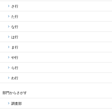
さ行
た行
な行
は行
ま行
や行
ら行
わ行
部門からさがす
調査部