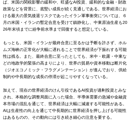
ば、米国の関税影響の緩和や、旺盛なAI投資、緩和的な金融・財政
政策などを背景に、底堅い成長が続く見通しである。世界経済にお
ける最大の景気後退リスクであったイラン軍事衝突については、６
月の米国・イランの暫定合意を受けて鎮静化し、中東原油生産も20
26年末頃までに紛争前水準まで回復すると想定している。
もっとも、米国・イランが最終合意に至るかは予断を許さず、ホル
ムズ海峡の正常化が大幅に遅れることで世界経済が下振れする可能
性は残る。また、最終合意に至ったとしても、米中・欧露・中東な
どの地政学的緊張の高まりにより、世界の貿易や資本移動は断片化
（ジオエコノミック・フラグメンテーション）が進んでおり、供給
制約や中長期的な成長の停滞が起こりやすくなっている。
加えて、現在の世界経済のけん引役であるAI投資が過剰投資とみな
され、本格的な調整局面に入った場合、半導体需要の急減や金融資
本市場の混乱を通じて、世界経済は大幅に減速する可能性がある。
AIは生産性の向上を通じて中長期的に世界経済を押し上げる可能性
はあるものの、その動向には引き続き細心の注意を要する。