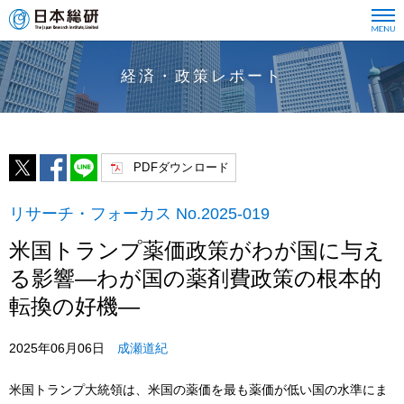
経済・政策レポート
PDFダウンロード
リサーチ・フォーカス No.2025-019
米国トランプ薬価政策がわが国に与え
る影響―わが国の薬剤費政策の根本的
転換の好機―
2025年06月06日
成瀬道紀
米国トランプ大統領は、米国の薬価を最も薬価が低い国の水準にま