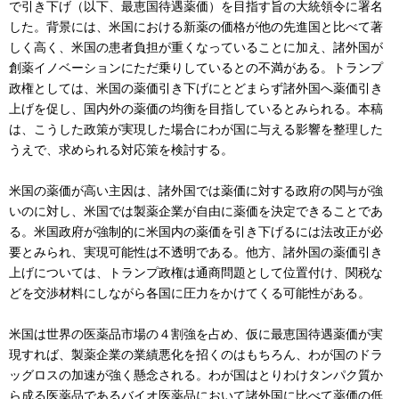
で引き下げ（以下、最恵国待遇薬価）を目指す旨の大統領令に署名
した。背景には、米国における新薬の価格が他の先進国と比べて著
しく高く、米国の患者負担が重くなっていることに加え、諸外国が
創薬イノベーションにただ乗りしているとの不満がある。トランプ
政権としては、米国の薬価引き下げにとどまらず諸外国へ薬価引き
上げを促し、国内外の薬価の均衡を目指しているとみられる。本稿
は、こうした政策が実現した場合にわが国に与える影響を整理した
うえで、求められる対応策を検討する。
米国の薬価が高い主因は、諸外国では薬価に対する政府の関与が強
いのに対し、米国では製薬企業が自由に薬価を決定できることであ
る。米国政府が強制的に米国内の薬価を引き下げるには法改正が必
要とみられ、実現可能性は不透明である。他方、諸外国の薬価引き
上げについては、トランプ政権は通商問題として位置付け、関税な
どを交渉材料にしながら各国に圧力をかけてくる可能性がある。
米国は世界の医薬品市場の４割強を占め、仮に最恵国待遇薬価が実
現すれば、製薬企業の業績悪化を招くのはもちろん、わが国のドラ
ッグロスの加速が強く懸念される。わが国はとりわけタンパク質か
ら成る医薬品であるバイオ医薬品において諸外国に比べて薬価の低