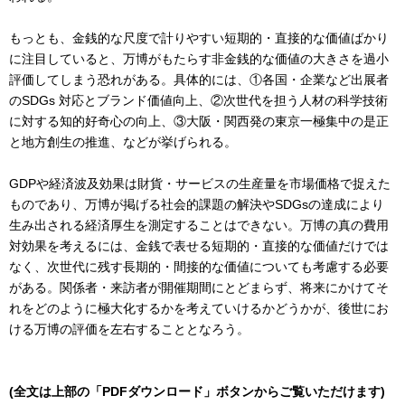
もっとも、金銭的な尺度で計りやすい短期的・直接的な価値ばかり
に注目していると、万博がもたらす非金銭的な価値の大きさを過小
評価してしまう恐れがある。具体的には、①各国・企業など出展者
のSDGs 対応とブランド価値向上、②次世代を担う人材の科学技術
に対する知的好奇心の向上、③大阪・関西発の東京一極集中の是正
と地方創生の推進、などが挙げられる。
GDPや経済波及効果は財貨・サービスの生産量を市場価格で捉えた
ものであり、万博が掲げる社会的課題の解決やSDGsの達成により
生み出される経済厚生を測定することはできない。万博の真の費用
対効果を考えるには、金銭で表せる短期的・直接的な価値だけでは
なく、次世代に残す長期的・間接的な価値についても考慮する必要
がある。関係者・来訪者が開催期間にとどまらず、将来にかけてそ
れをどのように極大化するかを考えていけるかどうかが、後世にお
ける万博の評価を左右することとなろう。
(全文は上部の「PDFダウンロード」ボタンからご覧いただけます)