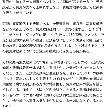
政府が主催する一大国際イベントとして期待が高まる一方で、当初
想定から費用が大きく上振れするなど、費用対効果の面から批判的
な声も上がっている。
万博に直接関係する費用である、会場建設費、運営費、基盤整備費
などを積み上げると、費用総額は約7,600億円に達する。これに対
し、チケット・グッズ等の売り上げ計画は1,160億円にとどまり、不
足分は国や大阪府市の税金、経済界やパビリオン出展者の拠出金で
賄われる。3,000億円程度の税金が投入されることを踏まえると、そ
の費用対効果については議論を継続的に深める必要がある。
万博の経済波及効果は約2.9兆円と試算されているものの、経済波及
効果と費用は表裏一体であり、費用をかけた分だけその効果は大き
くなる。また、経済波及効果は生産額を足し合わせたフローの数字
であり、資本のストックを表すものではないが、閉幕後の会場は原
則更地に戻す必要がある万博の特殊性も、費用対効果の議論を難し
くしている。加えて、大阪・関西地域だけを見ると費用対効果は大
きいものの、その他の地域における経済的な恩恵は限定的であるこ
とも、他地域での事前の盛り上がりに欠ける一因になっていると思
われる。